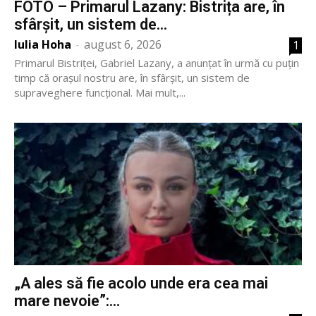
FOTO – Primarul Lazany: Bistrița are, în
sfârșit, un sistem de...
Iulia Hoha
-
august 6, 2026
1
Primarul Bistriței, Gabriel Lazany, a anunțat în urmă cu puțin
timp că orașul nostru are, în sfârșit, un sistem de
supraveghere funcțional. Mai mult,...
„A ales să fie acolo unde era cea mai
mare nevoie”:...