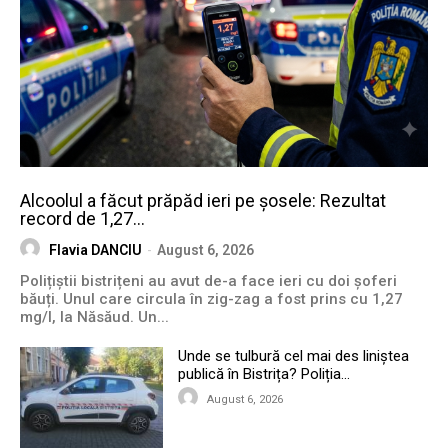
Alcoolul a făcut prăpăd ieri pe șosele: Rezultat
record de 1,27...
Flavia DANCIU
-
August 6, 2026
Polițiștii bistrițeni au avut de-a face ieri cu doi șoferi
băuți. Unul care circula în zig-zag a fost prins cu 1,27
mg/l, la Năsăud. Un...
Unde se tulbură cel mai des liniștea
publică în Bistrița? Poliția...
August 6, 2026