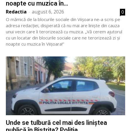
noapte cu muzica în...
Redactia
-
august 6, 2026
0
O mămică de la blocurile sociale din Viișoara ne-a scris pe
adresa redacției, disperată că nu mai are liniște din cauza
unui vecin care îi terorizează cu muzica. „Vă cerem ajutorul
cu un locatar din blocurile sociale care ne terorizează zi și
noapte cu muzica în Viișoara!”
Unde se tulbură cel mai des liniștea
publică în Bistrița? Poliția...