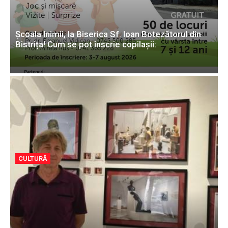
Școala Inimii, la Biserica Sf. Ioan Botezătorul din
Bistrița! Cum se pot înscrie copilașii:
CULTURĂ