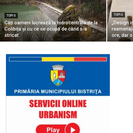
TOP10
TOP10
Câți oameni lucrează la hidrocentrala de la
„Design i
Colibița și cu ce se ocupă de când s-a
reamenaja
stricat:
ore, dar 