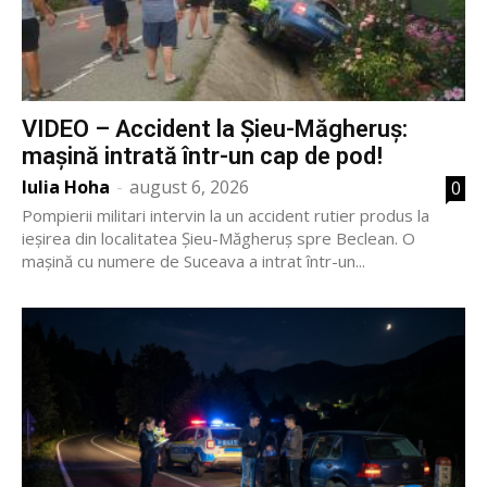
VIDEO – Accident la Șieu-Măgheruș:
mașină intrată într-un cap de pod!
Iulia Hoha
-
august 6, 2026
0
Pompierii militari intervin la un accident rutier produs la
ieșirea din localitatea Șieu-Măgheruș spre Beclean. O
mașină cu numere de Suceava a intrat într-un...