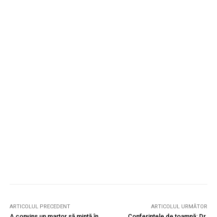
ARTICOLUL PRECEDENT
ARTICOLUL URMĂTOR
A convins un martor să mintă în
Conferinţele de toamnă: Dr.