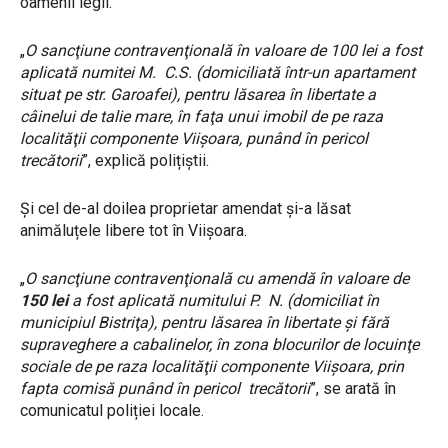
oamenii legii.
„
O sancţiune contravenţională în valoare de 100 lei a fost
aplicată numitei M. C.S. (domiciliată într-un apartament
situat pe str. Garoafei), pentru lăsarea în libertate a
câinelui de talie mare, în faţa unui imobil de pe raza
localităţii componente Viişoara, punând în pericol
trecătorii
”, explică polițiștii.
Și cel de-al doilea proprietar amendat și-a lăsat
animăluțele libere tot în Viișoara.
„
O sancţiune contravenţională cu amendă în valoare de
150 lei
a fost aplicată numitului P. N. (domiciliat în
municipiul Bistriţa), pentru lăsarea în libertate şi fără
supraveghere a cabalinelor, în zona blocurilor de locuinţe
sociale de pe raza localităţii componente Viişoara, prin
fapta comisă punând în pericol trecătorii
”, se arată în
comunicatul poliției locale.