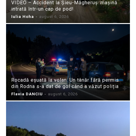
VIDEO – Accident la Șieu-Măgheruș: mașină
intrată într-un cap de pod!
Iulia Hoha
-
august 6, 2026
Rocadă eșuată la volan: Un tânăr fără permis
din Rodna s-a dat de gol când a văzut poliția
Flavia DANCIU
-
august 6, 2026