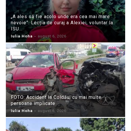
„A ales să fie acolo unde era cea mai mare
nevoie”: Lecția de curaj a Alexiei, voluntar la
ISU...
Iulia Hoha
-
august 6, 2026
FOTO: Accident la Coldău, cu mai multe
persoane implicate
Iulia Hoha
-
august 6, 2026