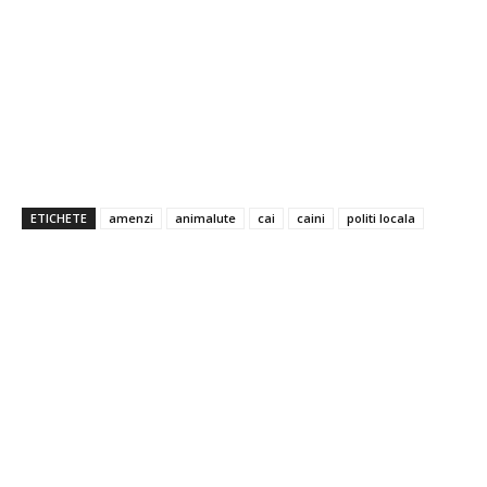
ETICHETE
amenzi
animalute
cai
caini
politi locala