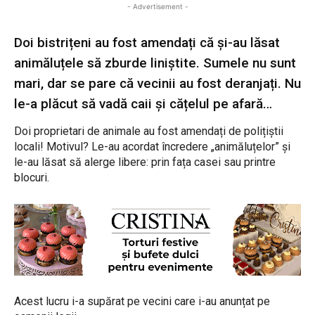
- Advertisement -
Doi bistrițeni au fost amendați că și-au lăsat
animăluțele să zburde liniștite. Sumele nu sunt
mari, dar se pare că vecinii au fost deranjați. Nu
le-a plăcut să vadă caii și cățelul pe afară…
Doi proprietari de animale au fost amendați de polițiștii
locali! Motivul? Le-au acordat încredere „animăluțelor” și
le-au lăsat să alerge libere: prin fața casei sau printre
blocuri.
Acest lucru i-a supărat pe vecini care i-au anunțat pe