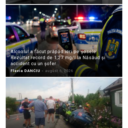
Alcoolul a făcut prăpăd ieri pe șosele:
Rezultat record de 1,27 mg/l la Năsăud și
accident cu un șofer...
Flavia DANCIU
-
august 6, 2026