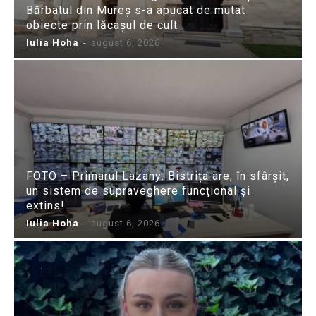
Bărbatul din Mureș s-a apucat de mutat
obiecte prin lăcașul de cult
Iulia Hoha
-
august 6, 2026
FOTO – Primarul Lazany: Bistrița are, în sfârșit,
un sistem de supraveghere funcțional și
extins!
Iulia Hoha
-
august 6, 2026