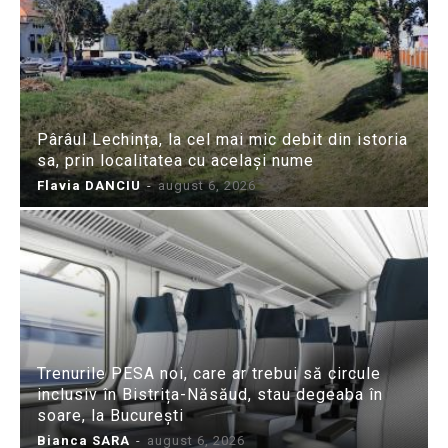
Pârâul Lechința, la cel mai mic debit din istoria
sa, prin localitatea cu același nume
Flavia DANCIU
-
august 6, 2026
Trenurile PESA noi, care ar trebui să circule
inclusiv în Bistrița-Năsăud, stau degeaba în
soare, la București
Bianca SARA
-
august 6, 2026