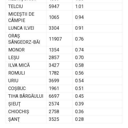
TELCIU
5947
1.01
MICEŞTII DE
1065
0.94
CÂMPIE
LUNCA ILVEI
3304
0.91
ORAŞ
11907
0.76
SÂNGEORZ-BĂI
MONOR
1354
0.74
LEŞU
2857
0.70
ILVA MICĂ
3427
0.58
ROMULI
1782
0.56
URIU
3699
0.54
COŞBUC
1961
0.51
TIHA BÂRGĂULUI
6697
0.45
ŞIEUŢ
2574
0.39
CHIOCHIŞ
2758
0.36
ŞANŢ
3525
0.28