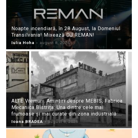
Noapte incendiară, în 28 August, la Domeniul
Transilvania! Mixează DJ REMAN!
Iulia Hoha
-
august 8, 2026
ALTE Vremuri. Amintiri despre MEBIS, Fabrica
Mecanica Bistrița: Una dintre cele mai
frumoase și mai curate din zona industrială:...
Ioana BRADEA
-
august 8, 2026