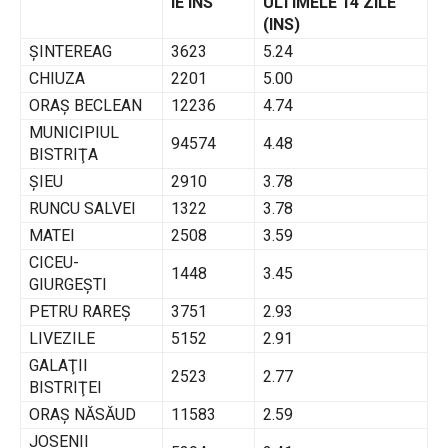
IE INS
ULTIMELE 14 ZILE
(INS)
ŞINTEREAG
3623
5.24
CHIUZA
2201
5.00
ORAŞ BECLEAN
12236
4.74
MUNICIPIUL
94574
4.48
BISTRIŢA
ŞIEU
2910
3.78
RUNCU SALVEI
1322
3.78
MATEI
2508
3.59
CICEU-
1448
3.45
GIURGEŞTI
PETRU RAREŞ
3751
2.93
LIVEZILE
5152
2.91
GALAŢII
2523
2.77
BISTRIŢEI
ORAŞ NĂSĂUD
11583
2.59
JOSENII