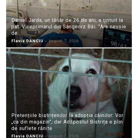
Daniel Jarda, un tânăr de 26 de ani, e țintuit la
pat. Viceprimarul din Sângeorz Băi: ”Are nevoie
de...
Flavia DANCIU
-
august 7, 2026
Pretențiile bistrițenilor la adopția câinilor: Vor
„ca din magazin”, dar Adăpostul Bistrița e plin
de suflete rănite
Flavia DANCIU
-
august 7, 2026