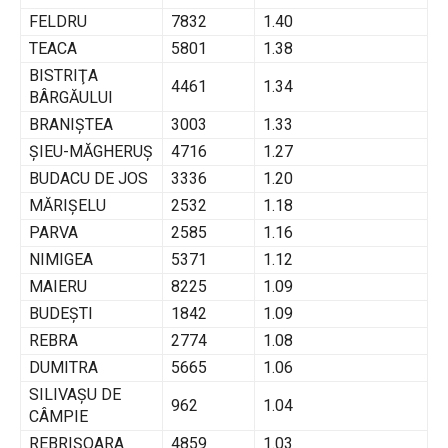
FELDRU
7832
1.40
TEACA
5801
1.38
BISTRIŢA
4461
1.34
BÂRGĂULUI
BRANIŞTEA
3003
1.33
ŞIEU-MĂGHERUŞ
4716
1.27
BUDACU DE JOS
3336
1.20
MĂRIŞELU
2532
1.18
PARVA
2585
1.16
NIMIGEA
5371
1.12
MAIERU
8225
1.09
BUDEŞTI
1842
1.09
REBRA
2774
1.08
DUMITRA
5665
1.06
SILIVAŞU DE
962
1.04
CÂMPIE
REBRIŞOARA
4859
1.03