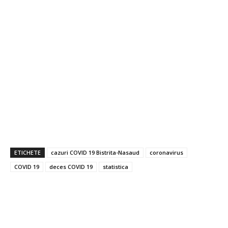
ETICHETE
cazuri COVID 19 Bistrita-Nasaud
coronavirus
COVID 19
deces COVID 19
statistica