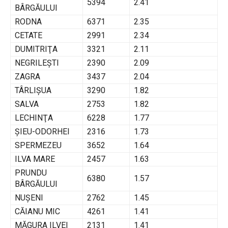
5394
2.41
BÂRGĂULUI
RODNA
6371
2.35
CETATE
2991
2.34
DUMITRIŢA
3321
2.11
NEGRILEŞTI
2390
2.09
ZAGRA
3437
2.04
TÂRLIŞUA
3290
1.82
SALVA
2753
1.82
LECHINŢA
6228
1.77
ŞIEU-ODORHEI
2316
1.73
SPERMEZEU
3652
1.64
ILVA MARE
2457
1.63
PRUNDU
6380
1.57
BÂRGĂULUI
NUŞENI
2762
1.45
CĂIANU MIC
4261
1.41
MĂGURA ILVEI
2131
1.41