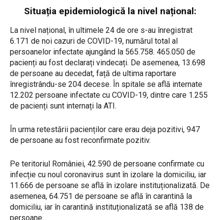
Situația epidemiologică la nivel național:
La nivel național, în ultimele 24 de ore s-au înregistrat
6.171 de noi cazuri de COVID-19, numărul total al
persoanelor infectate ajungând la 565.758. 465.050 de
pacienți au fost declarați vindecați. De asemenea, 13.698
de persoane au decedat, față de ultima raportare
înregistrându-se 204 decese. În spitale se află internate
12.202 persoane infectate cu COVID-19, dintre care 1.255
de pacienți sunt internați la ATI.
În urma retestării pacienților care erau deja pozitivi, 947
de persoane au fost reconfirmate pozitiv.
Pe teritoriul României, 42.590 de persoane confirmate cu
infecție cu noul coronavirus sunt în izolare la domiciliu, iar
11.666 de persoane se află în izolare instituționalizată. De
asemenea, 64.751 de persoane se află în carantină la
domiciliu, iar în carantină instituționalizată se află 138 de
persoane.