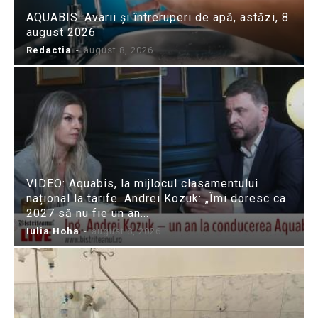
AQUABIS: Avarii și întreruperi de apă, astăzi, 8
august 2026
Redactia
-
august 8, 2026
VIDEO: Aquabis, la mijlocul clasamentului
național la tarife. Andrei Kozuk: „Îmi doresc ca
2027 să nu fie un an...
Iulia Hoha
-
august 8, 2026