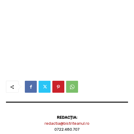
REDACȚIA:
redactia@bistriteanul.ro
0722.480.707