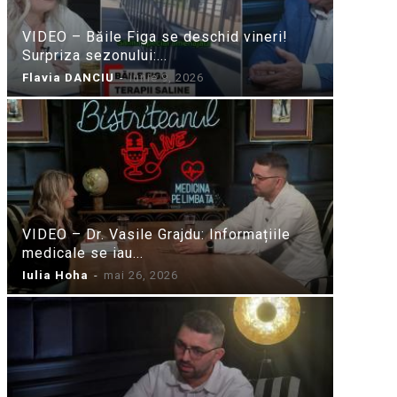
VIDEO – Băile Figa se deschid vineri!
Surpriza sezonului:...
Flavia DANCIU
-
iunie 9, 2026
VIDEO – Dr. Vasile Grajdu: Informațiile
medicale se iau...
Iulia Hoha
-
mai 26, 2026