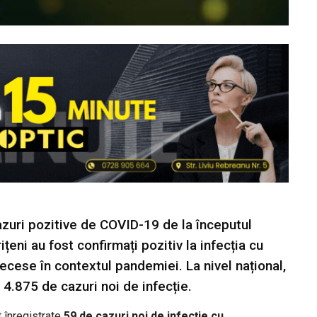
azuri pozitive de COVID-19 de la începutul
țeni au fost confirmați pozitiv la infecția cu
ecese în contextul pandemiei. La nivel național,
e 4.875 de cazuri noi de infecție.
t înregistrate
59 de cazuri noi de infecție cu