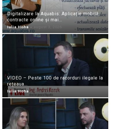
Digitalizare la Aquabis: Aplicație mobilă,
contracte online și mai...
Iulia Hoha
-
august 3, 2026
VIDEO – Peste 100 de racorduri ilegale la
rețeaua...
Iulia Hoha
-
iulie 31, 2026