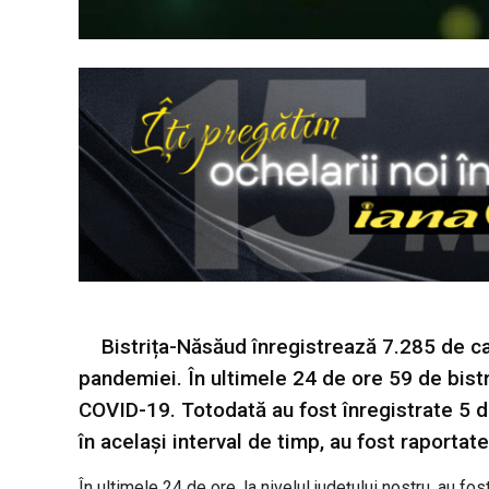
Bistrița-Năsăud înregistrează 7.285 de c
pandemiei. În ultimele 24 de ore 59 de bistri
COVID-19. Totodată au fost înregistrate 5 d
în același interval de timp, au fost raportat
În ultimele 24 de ore, la nivelul județului nostru, au fos