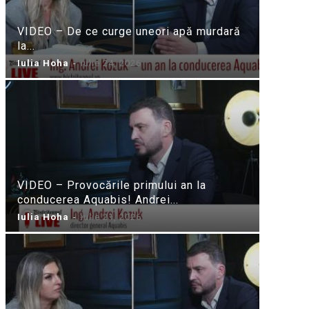
VIDEO – De ce curge uneori apă murdară
la...
Iulia Hoha
-
iulie 24, 2026
VIDEO – Provocările primului an la
conducerea Aquabis! Andrei...
Iulia Hoha
-
iulie 21, 2026