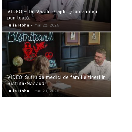
VIDEO – Dr. Vasile Grajdu: „Oamenii își
pun toată...
Iulia Hoha
-
mai 22, 2026
VIDEO: Suflu de medici de familie tineri în
Bistrița-Năsăud!...
Iulia Hoha
-
mai 21, 2026