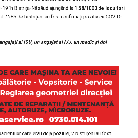
D-19 în Bistrița-Năsăud ajungând la
1.58/1000 de locuitori
.
 7.285 de bistrițeni au fost confirmați pozitiv cu COVID-
angajați ai ISU, un angajat al IJJ, un medic și doi
acienților care erau deja pozitivi, 2 bistrițeni au fost