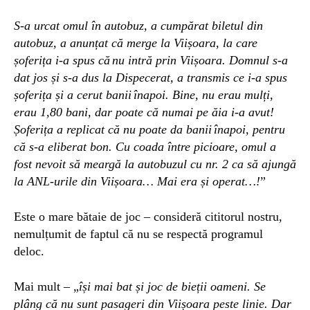
S-
a urcat
omul î
n autobuz, a cumpărat biletul din
autobuz,
a anunțat că merge la
Vii
ș
oara,
la care
ș
oferi
ț
a i-a spus c
ă
n
u intr
ă
prin
V
ii
ș
oara.
D
omnul s-a
dat jos
ș
i s-a dus la Dispecerat,
a transmis ce i-a spus
șoferița și
a cerut ba
nii
î
napoi.
Bine, nu
erau mul
ț
i,
erau
1,80 bani, dar poate
că
numai
pe ă
ia i-a avut!
Șoferița a replicat că
nu poate da bani
i
î
napoi, p
entru
că s-
a eliberat bon.
C
u coada
î
ntre picioare,
omul a
fost nevoit să meargă
la autobuzul cu nr. 2
ca să ajungă
la ANL-urile din Viișoara… Mai era și operat…!
”
Este o mare
bătaie de joc – consideră cititorul nostru,
nemulțumit de faptul că nu se
respectă programul
deloc.
Mai mult – „
îș
i mai bat
și
joc de bieți
i
oameni.
S
e
pl
â
ng c
ă
nu sunt pasageri din
V
ii
ș
oara peste linie.
Dar