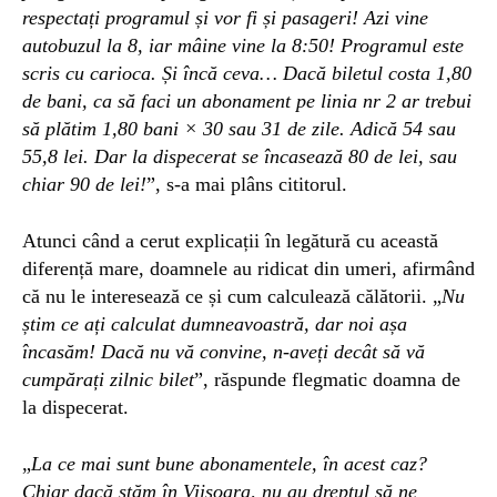
respectați programul
ș
i vor fi
și pasager
i!
Azi
vine
autobuzul
la 8,
iar
m
â
ine vine la 8:50!
P
rogramul este
scris cu carioca.
Și
încă ceva…
D
acă biletul costa 1,80
de bani, ca să faci un abonament pe linia nr 2 ar
trebui
să plătim
1,80 bani × 30 sau 31 de zile.
Adică 54 sau
55,8 lei.
Dar l
a dispecerat se încasează 80 de lei,
sau
chiar
90
de lei!
”, s-a mai plâns cititorul.
Atunci când a cerut explicații în legătură cu această
diferență mare, doamnele au ridicat din umeri, afirmând
că nu le interesează ce și cum calculează călătorii. „
Nu
știm c
e a
ț
i calculat dumneavoastr
ă,
dar noi a
ș
a
încas
ă
m!
Dacă
nu v
ă
convine,
n-aveți decât să vă
cumpărați zilnic bilet
”, răspunde flegmatic doamna de
la dispecerat.
„
La ce mai sunt bune
abonamente
le, în acest caz?
C
h
i
ar dac
ă
st
ă
m
î
n Vii
ș
oara, nu
au dreptul să
ne