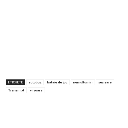
ETICHETE
autobuz
bataie de joc
nemultumiri
sesizare
Transmixt
viisoara