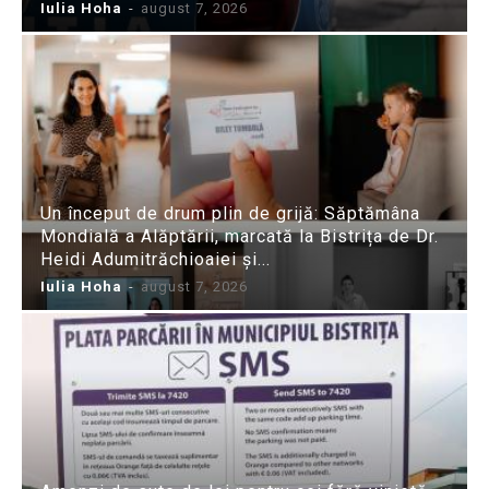
Iulia Hoha
-
august 7, 2026
Un început de drum plin de grijă: Săptămâna
Mondială a Alăptării, marcată la Bistrița de Dr.
Heidi Adumitrăchioaiei și...
Iulia Hoha
-
august 7, 2026