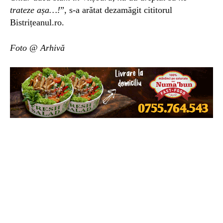
trateze așa…!
”, s-a arătat dezamăgit cititorul
Bistrițeanul.ro.
Foto @ Arhivă