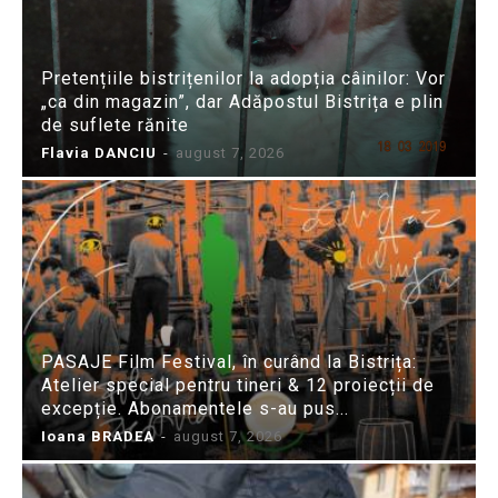
Pretențiile bistrițenilor la adopția câinilor: Vor
„ca din magazin”, dar Adăpostul Bistrița e plin
de suflete rănite
Flavia DANCIU
-
august 7, 2026
PASAJE Film Festival, în curând la Bistrița:
Atelier special pentru tineri & 12 proiecții de
excepție. Abonamentele s-au pus...
Ioana BRADEA
-
august 7, 2026