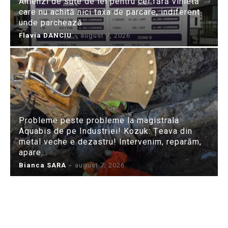
Amenzi de sute de lei pentru cei fără vinietă
care nu achită nici taxa de parcare, indiferent
unde parchează
Flavia DANCIU
-
august 7, 2026
Probleme peste probleme la magistrala
Aquabis de pe Industriei! Kozuk: Țeava din
metal veche e dezastru! Intervenim, reparăm,
apare...
Bianca SARA
-
august 7, 2026