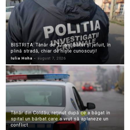
BISTRIȚA: Tânăr de 17 ani, bătut și jefuit, în
plină stradă, chiar de niște cunoscuți!
Iulia Hoha
-
august 7, 2026
Tânăr din Coldău, reținut după ce a băgat în
spital un bărbat care a vrut să aplaneze un
conflict