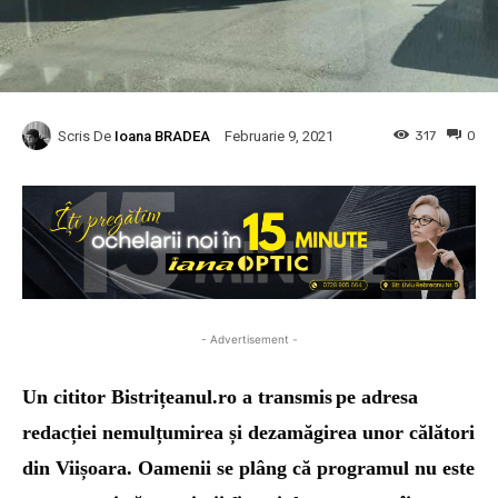
Scris De
Ioana BRADEA
317
0
Februarie 9, 2021
- Advertisement -
Un cititor Bistrițeanul.ro a tr
ansmis
pe adresa
redacției nemulțumirea și dezamăgirea unor călători
din Viișoara.
Oamenii se plâng că
programul nu este