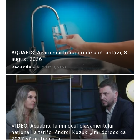
AQUABIS: Avarii și întreruperi de apă, astăzi, 8
august 2026
Redactia
-
august 8, 2026
VIDEO: Aquabis, la mijlocul clasamentului
național la tarife. Andrei Kozuk: „Îmi doresc ca
2027 să nu fie un an...