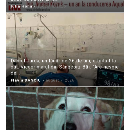
Iulia Hoha
-
august 8, 2026
Daniel Jarda, un tânăr de 26 de ani, e țintuit la
pat. Viceprimarul din Sângeorz Băi: ”Are nevoie
de...
Flavia DANCIU
-
august 7, 2026