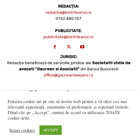
REDACȚIA:
redactia@bistriteanul.ro
0722.480.707
PUBLICITATE:
publicitate@bistriteanul.ro
JURIDIC:
Redacția beneficiază de serviciile juridice ale
Societatii civile de
avocati “Gaurean si Asociatii”
din Baroul Bucuresti
office@gaureanlawyers.ro
Folosim cookie-uri pe site-ul nostru web pentru a vă oferi cea mai
relevantă experiență, amintindu-vă preferințele și repetând vizitele.
Dând clic pe „Accept”, sunteți de acord cu utilizarea TOATE
cookie-urile.
Reproducerea totală sau parțială a materialelor este permisă
numai cu acordul expres al Bistriteanul.Ro. © Copyright 2008 -
Setari cookies
ACCEPT
2021 Bistrițeanul.ro