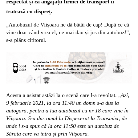
respectat și că angajații firmei de transport îi
tratează cu dispreț.
„Autobuzul de Vii
ș
oara ne d
ă
bătăi de cap!
D
upă ce c
ă
vine doar c
â
nd v
rea el,
ne mai dau
ș
i jos din autobuz!
”,
s-a plâns cititorul.
Acesta a asistat astăzi la o scenă care l-a revoltat. „
Azi,
9
februarie
2021,
la
ora 11:40 un domn s-
a
du
s
la
autogar
ă, pentru a lua
autobuzul cu nr 18 care vine
î
n
Vii
ș
oara.
S-
a dus omu
l
la Dispecerat la Transmixt,
de
unde i s-a
spu
s
c
ă
la ora 11:50
este un
autobuz
de
Sărata care va intra și prin Viișoara.