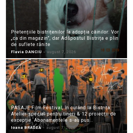
Pretențiile bistrițenilor la adopția câinilor: Vor
„ca din magazin”, dar Adăpostul Bistrița e plin
de suflete rănite
Flavia DANCIU
-
august 7, 2026
PASAJE Film Festival, în curând la Bistrița:
Atelier special pentru tineri & 12 proiecții de
excepție. Abonamentele s-au pus...
Ioana BRADEA
-
august 7, 2026