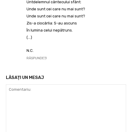
Untdelemnul cântecului sfânt:
Unde sunt cei care nu mai sunt?
Unde sunt cei care nu mai sunt?
Zis-a ciocârlia: S-au ascuns
În lumina celui nepătruns.
(…)
N.C.
RĂSPUNDEȚI
LĂSAȚI UN MESAJ