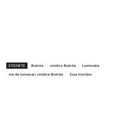
ETICHETE
Bistrita
cimitire Bistrita
Luminatia
mii de lumanari cimitire Bistrita
Ziua morţilor