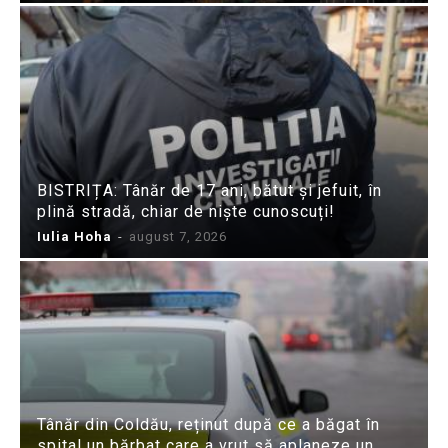
BISTRIȚA: Tânăr de 17 ani, bătut și jefuit, în
plină stradă, chiar de niște cunoscuți!
Iulia Hoha
-
august 7, 2026
Tânăr din Coldău, reținut după ce a băgat în
spital un bărbat care a vrut să aplaneze un