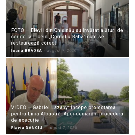
FOTO – Elevii din Chișinău au învățat alături de
cei de la Liceul „Corneliu Baba” cum se
restaurează corect...
Ioana BRADEA
-
august 7, 2026
VIDEO – Gabriel Lazany: Începe proiectarea
pentru Linia Albastră. Apoi demarăm procedura
de execuție
Flavia DANCIU
-
august 7, 2026