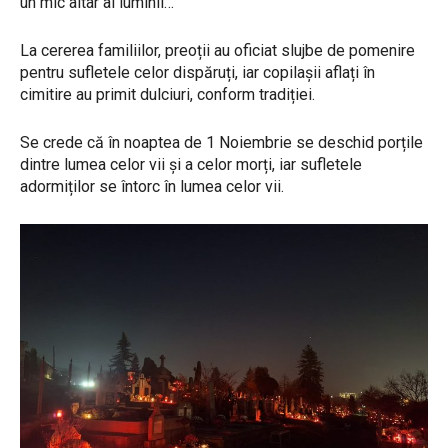
un mic altar al luminii…
La cererea familiilor, preoții au oficiat slujbe de pomenire
pentru sufletele celor dispăruți, iar copilașii aflați în
cimitire au primit dulciuri, conform tradiției.
Se crede că în noaptea de 1 Noiembrie se deschid porțile
dintre lumea celor vii și a celor morți, iar sufletele
adormiților se întorc în lumea celor vii.