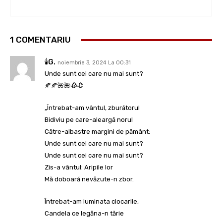
1 COMENTARIU
🕯️g.
noiembrie 3, 2024 La 00:31
Unde sunt cei care nu mai sunt?
🍂🍂🌺🌺🥀🥀
„Întrebat-am vântul, zburătorul
Bidiviu pe care-aleargă norul
Către-albastre margini de pământ:
Unde sunt cei care nu mai sunt?
Unde sunt cei care nu mai sunt?
Zis-a vântul: Aripile lor
Mă doboară nevăzute-n zbor.
Întrebat-am luminata ciocarlie,
Candela ce legăna-n tărie