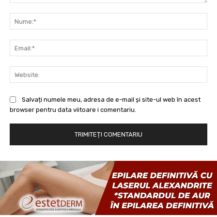
Comentariu:
Nu
Ema
Web
Salvați numele meu, adresa de e-mail și site-ul web în acest
browser pentru data viitoare i comentariu.