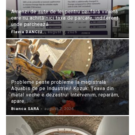
Amenzi de sute de lei pentru cei fără vinietă
care nu achită nici taxa de parcare, indiferent
unde parchează
Flavia DANCIU
-
august 7, 2026
Probleme peste probleme la magistrala
Aquabis de pe Industriei! Kozuk: Țeava din
metal veche e dezastru! Intervenim, reparăm,
apare...
Bianca SARA
-
august 7, 2026