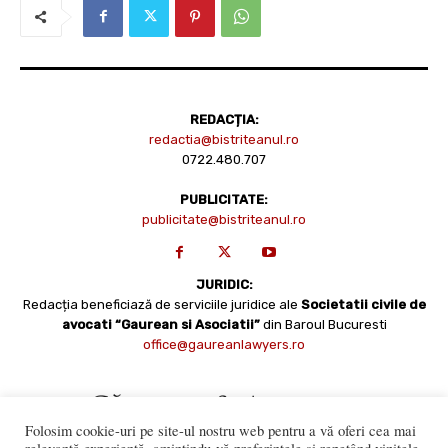
REDACȚIA:
redactia@bistriteanul.ro
0722.480.707
PUBLICITATE:
publicitate@bistriteanul.ro
JURIDIC:
Redacția beneficiază de serviciile juridice ale
Societatii civile de
avocati “Gaurean si Asociatii”
din Baroul Bucuresti
office@gaureanlawyers.ro
Folosim cookie-uri pe site-ul nostru web pentru a vă oferi cea mai