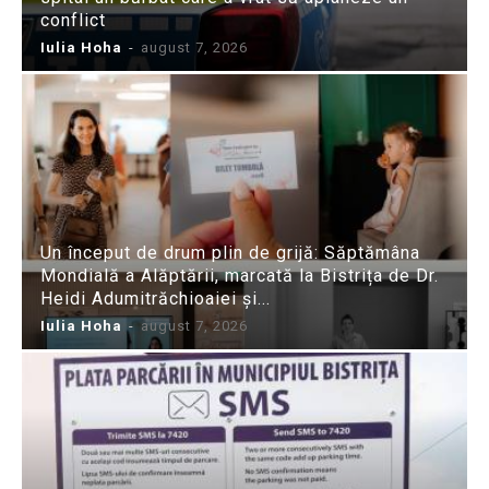
conflict
Iulia Hoha
-
august 7, 2026
Un început de drum plin de grijă: Săptămâna
Mondială a Alăptării, marcată la Bistrița de Dr.
Heidi Adumitrăchioaiei și...
Iulia Hoha
-
august 7, 2026