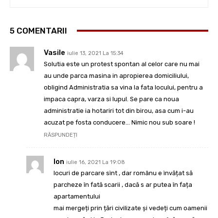
5 COMENTARII
Vasile
iulie 13, 2021 La 15:34
Solutia este un protest spontan al celor care nu mai
au unde parca masina in apropierea domiciliului,
obligind Administratia sa vina la fata locului, pentru a
impaca capra, varza si lupul. Se pare ca noua
administratie ia hotariri tot din birou, asa cum i-au
acuzat pe fosta conducere… Nimic nou sub soare !
RĂSPUNDEȚI
Ion
iulie 16, 2021 La 19:08
locuri de parcare sìnt , dar românu e ìnvățat să
parcheze în fată scarii , dacă s ar putea în fața
apartamentului
mai mergeți prin țări civilizate și vedeți cum oamenii