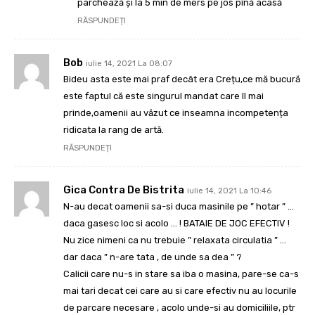
parchează și la 5 min de mers pe jos pînă acasă
RĂSPUNDEȚI
Bob
iulie 14, 2021 La 08:07
Bideu asta este mai praf decât era Crețu,ce mă bucură
este faptul că este singurul mandat care îl mai
prinde,oamenii au văzut ce inseamna incompetența
ridicata la rang de artă.
RĂSPUNDEȚI
Gica Contra De Bistrita
iulie 14, 2021 La 10:46
N-au decat oamenii sa-si duca masinile pe ” hotar ” …
daca gasesc loc si acolo … ! BATAIE DE JOC EFECTIV !
Nu zice nimeni ca nu trebuie ” relaxata circulatia ” …
dar daca ” n-are tata , de unde sa dea ” ?
Calicii care nu-s in stare sa iba o masina, pare-se ca-s
mai tari decat cei care au si care efectiv nu au locurile
de parcare necesare , acolo unde-si au domiciliile, ptr