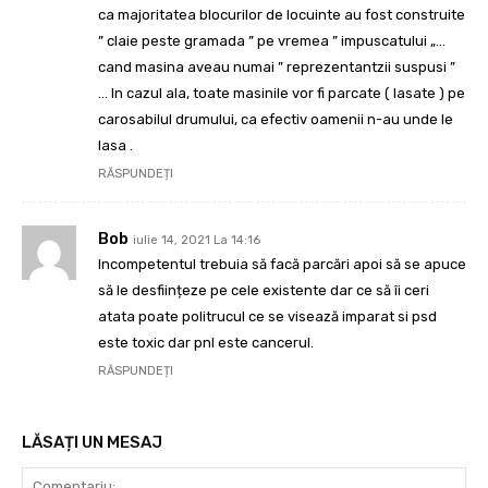
ca majoritatea blocurilor de locuinte au fost construite
” claie peste gramada ” pe vremea ” impuscatului „…
cand masina aveau numai ” reprezentantzii suspusi ”
… In cazul ala, toate masinile vor fi parcate ( lasate ) pe
carosabilul drumului, ca efectiv oamenii n-au unde le
lasa .
RĂSPUNDEȚI
Bob
iulie 14, 2021 La 14:16
Incompetentul trebuia să facă parcări apoi să se apuce
să le desființeze pe cele existente dar ce să îi ceri
atata poate politrucul ce se visează imparat si psd
este toxic dar pnl este cancerul.
RĂSPUNDEȚI
LĂSAȚI UN MESAJ