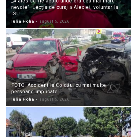
„A ales să fie acolo unde era cea mai mare
nevoie”: Lecția de curaj a Alexiei, voluntar la
ISU...
Iulia Hoha
-
august 6, 2026
FOTO: Accident la Coldău, cu mai multe
persoane implicate
Iulia Hoha
-
august 6, 2026