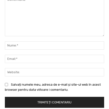
Comentariu:
Nu
Ema
Web
Salvați numele meu, adresa de e-mail și site-ul web în acest
browser pentru data viitoare i comentariu.