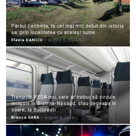
Pârâul Lechința, la cel mai mic debit din istoria
sa, prin localitatea cu același nume
Flavia DANCIU
-
august 6, 2026
Trenurile PESA noi, care ar trebui să circule
inclusiv în Bistrița-Năsăud, stau degeaba în
soare, la București
Bianca SARA
-
august 6, 2026