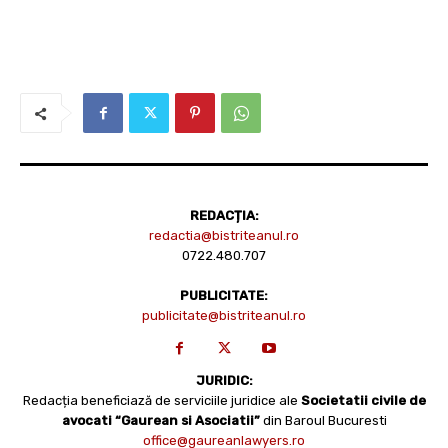
REDACȚIA:
redactia@bistriteanul.ro
0722.480.707
PUBLICITATE:
publicitate@bistriteanul.ro
JURIDIC:
Redacția beneficiază de serviciile juridice ale
Societatii civile de
avocati “Gaurean si Asociatii”
din Baroul Bucuresti
office@gaureanlawyers.ro