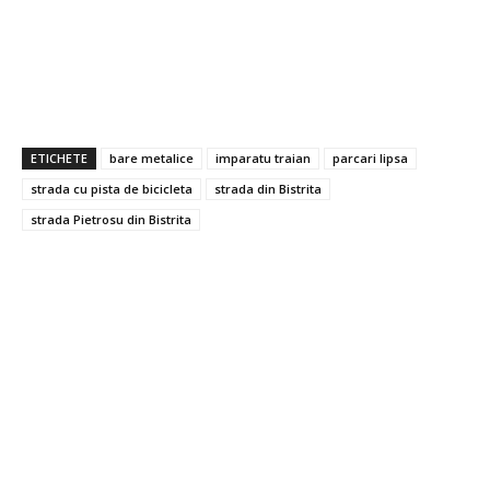
ETICHETE
bare metalice
imparatu traian
parcari lipsa
strada cu pista de bicicleta
strada din Bistrita
strada Pietrosu din Bistrita