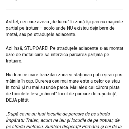
Astfel, cei care aveau „de lucru” în zonă își parcau mașinile
parțial pe trotuar – acolo unde NU existau deja bare de
metal, sau pe străduțele adiacente.
Azi însă, STUPOARE! Pe străduțele adiacente s-au montat
bare de metal care să interzică parcarea parțială pe
trotuare.
Nu doar cei care tranzitau zona și staționau puțin și-au pus
mâinile în cap. Durerea cea mai mare este a celor ce stau
în zonă și nu mai au unde parca. Mai ales cei cărora pista
de biciclete le-a „mâncat” locul de parcare de reședință,
DEJA plătit.
„
După ce ne-au luat locurile de parcare de pe strada
Împăratu Traian, acum ne iau și locurile de pe trotuar, de
pe strada Pietrosu. Suntem disperați! Primăria și cei de la