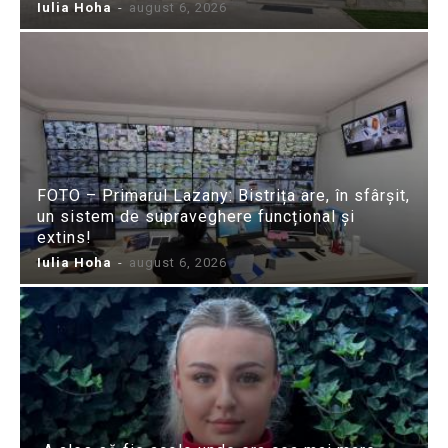
Iulia Hoha
-
august 6, 2026
FOTO – Primarul Lazany: Bistrița are, în sfârșit,
un sistem de supraveghere funcțional și
extins!
Iulia Hoha
-
august 6, 2026