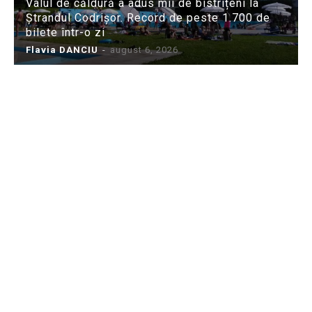
Valul de căldură a adus mii de bistrițeni la
Ștrandul Codrișor. Record de peste 1.700 de
bilete într-o zi
Flavia DANCIU
-
august 6, 2026