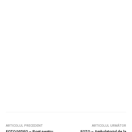
ARTICOLUL PRECEDENT
ARTICOLUL URMĂTOR
FOTO/VIDEO – Pont pentru
FOTO – Ambulatoriul de la