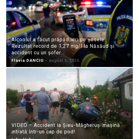
Alcoolul a făcut prăpăd ieri pe șosele:
Rezultat record de 1,27 mg/l la Năsăud și
accident cu un șofer...
Flavia DANCIU
-
august 6, 2026
VIDEO – Accident la Șieu-Măgheruș: mașină
intrată într-un cap de pod!