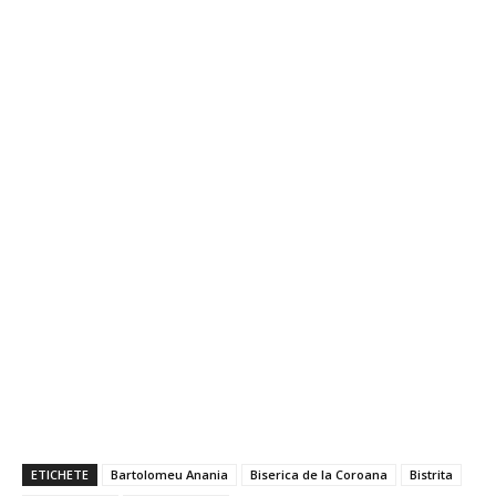
ETICHETE
Bartolomeu Anania
Biserica de la Coroana
Bistrita