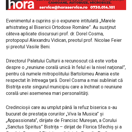
Evenimentul a cuprins şi o expunere intitulată „Marele
arhistrateg al Bisericii Ortodoxe Române”. Au susţinut
câteva aplicate discursuri prof. dr. Dorel Cosma,
protopopul Alexandru Vidican, preotul prof. Nicolae Feier
şi preotul Vasile Beni.
Directorul Palatului Culturii a recunoscut că este vorba
despre o „reuniune corală unică în felul ei la nivel naţional”,
pentru că numele mitropolitului Bartolomeu Anania este
respectat în întreaga ţară. Dorel Cosma a mai subliniat că
Bistriţa este singurul municipiu care a închinat o reuniune
corală unei asemenea mari personalităţi.
Credincioşii care au umplut până la refuz biserica s-au
bucurat de prestaţia corurilor „Viva la Musica” și
„Appassionata”, dirijate de Francisc Mureșan, a Corului
„Sanctus Spiritus” Bistrița – dirijat de Florica Sfechiș şi a