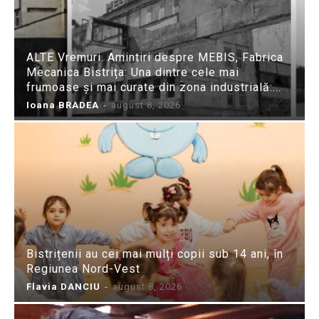
ALTE Vremuri. Amintiri despre MEBIS, Fabrica
Mecanica Bistrița: Una dintre cele mai
frumoase și mai curate din zona industrială:...
Ioana BRADEA
-
august 8, 2026
Bistrițenii au cei mai mulți copii sub 14 ani, în
Regiunea Nord-Vest
Flavia DANCIU
-
august 8, 2026