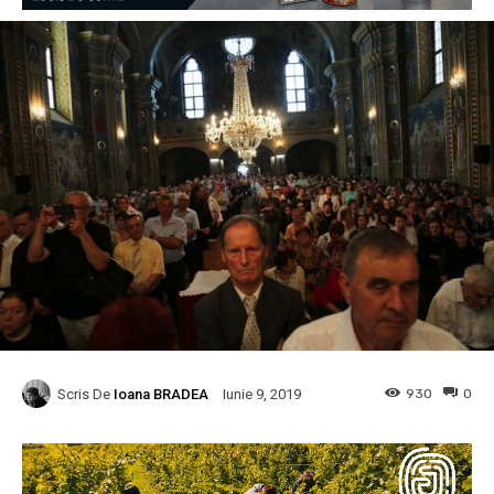
Scris De
Ioana BRADEA
930
0
Iunie 9, 2019