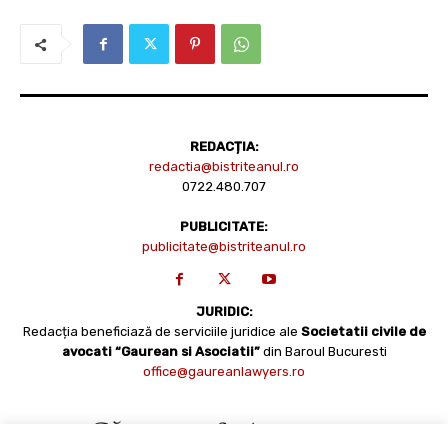
REDACȚIA:
redactia@bistriteanul.ro
0722.480.707
PUBLICITATE:
publicitate@bistriteanul.ro
JURIDIC:
Redacția beneficiază de serviciile juridice ale
Societatii civile de
avocati “Gaurean si Asociatii”
din Baroul Bucuresti
office@gaureanlawyers.ro