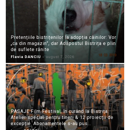
Pretențiile bistrițenilor la adopția câinilor: Vor
„ca din magazin”, dar Adăpostul Bistrița e plin
de suflete rănite
Flavia DANCIU
-
august 7, 2026
PASAJE Film Festival, în curând la Bistrița:
Atelier special pentru tineri & 12 proiecții de
excepție. Abonamentele s-au pus...