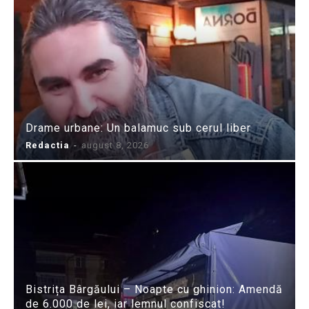
Drame urbane: Un balamuc sub cerul liber
Redactia
-
august 8, 2026
Bistrița Bârgăului – Noapte cu ghinion: Amendă
de 6.000 de lei, iar lemnul confiscat!