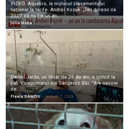
VIDEO: Aquabis, la mijlocul clasamentului
național la tarife. Andrei Kozuk: „Îmi doresc ca
2027 să nu fie un an...
Iulia Hoha
-
august 8, 2026
Daniel Jarda, un tânăr de 26 de ani, e țintuit la
pat. Viceprimarul din Sângeorz Băi: ”Are nevoie
de...
Flavia DANCIU
-
august 7, 2026