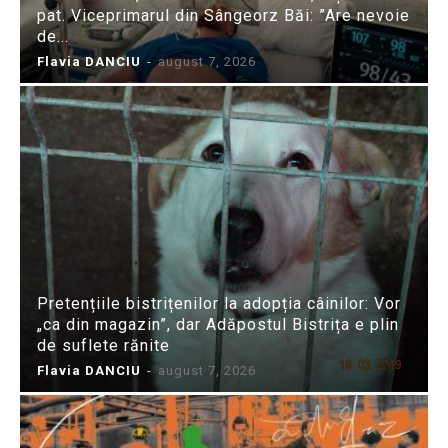
pat. Viceprimarul din Sângeorz Băi: ”Are nevoie
de...
Flavia DANCIU
-
august 7, 2026
Pretențiile bistrițenilor la adopția câinilor: Vor
„ca din magazin”, dar Adăpostul Bistrița e plin
de suflete rănite
Flavia DANCIU
-
august 7, 2026