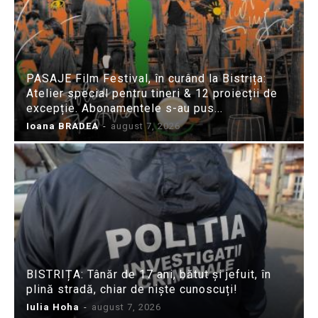
PASAJE Film Festival, în curând la Bistrița:
Atelier special pentru tineri & 12 proiecții de
excepție. Abonamentele s-au pus...
Ioana BRADEA
-
august 7, 2026
BISTRIȚA: Tânăr de 17 ani, bătut și jefuit, în
plină stradă, chiar de niște cunoscuți!
Iulia Hoha
-
august 7, 2026