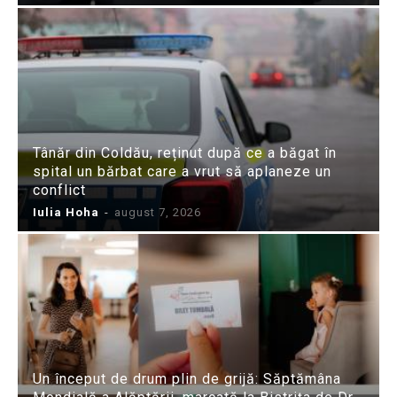
Tânăr din Coldău, reținut după ce a băgat în
spital un bărbat care a vrut să aplaneze un
conflict
Iulia Hoha
-
august 7, 2026
Un început de drum plin de grijă: Săptămâna