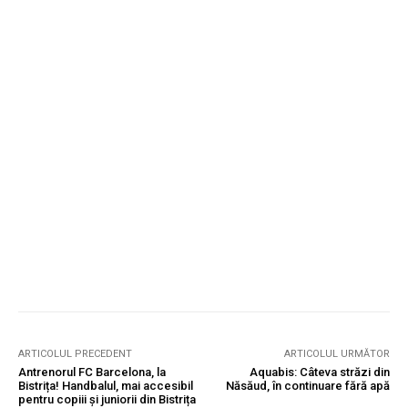
ARTICOLUL PRECEDENT
ARTICOLUL URMĂTOR
Antrenorul FC Barcelona, la
Aquabis: Câteva străzi din
Bistrița! Handbalul, mai accesibil
Năsăud, în continuare fără apă
pentru copiii și juniorii din Bistrița