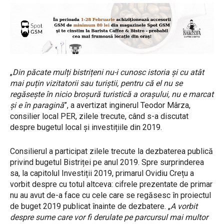
„
Din păcate mulți bistrițeni nu-i cunosc istoria și cu atât
mai puțin vizitatorii sau turiștii, pentru că el nu se
regăsește în nicio broșură turistică a orașului, nu e marcat
și e în paragină
”, a avertizat inginerul Teodor Mârza,
consilier local PER, zilele trecute, când s-a discutat
despre bugetul local și investițiile din 2019.
Consilierul a participat zilele trecute la dezbaterea publică
privind bugetul Bistriței pe anul 2019. Spre surprinderea
sa, la capitolul Investiții 2019, primarul Ovidiu Crețu a
vorbit despre cu totul altceva: cifrele prezentate de primar
nu au avut de-a face cu cele care se regăsesc în proiectul
de buget 2019 publicat înainte de dezbatere. „
A vorbit
despre sume care vor fi derulate pe parcursul mai multor