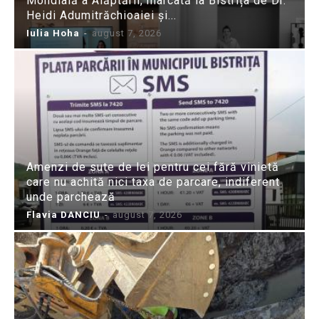
Mondială a Alăptării, marcată la Bistrița de Dr.
Heidi Adumitrăchioaiei și...
Iulia Hoha
-
august 7, 2026
Amenzi de sute de lei pentru cei fără vinietă
care nu achită nici taxa de parcare, indiferent
unde parchează
Flavia DANCIU
-
august 7, 2026