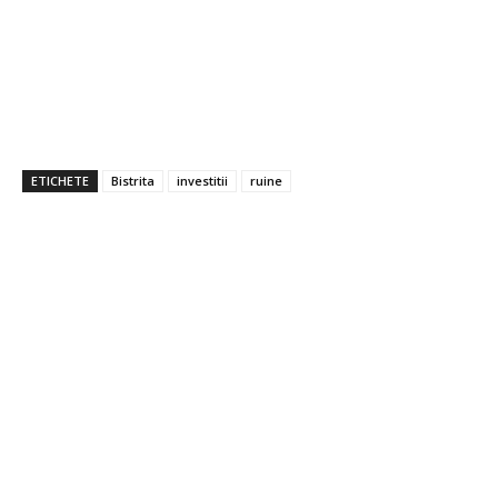
ETICHETE
Bistrita
investitii
ruine