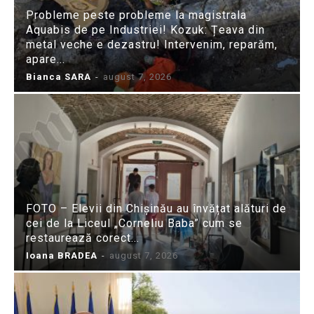
Probleme peste probleme la magistrala
Aquabis de pe Industriei! Kozuk: Țeava din
metal veche e dezastru! Intervenim, reparăm,
apare...
Bianca SARA
-
august 7, 2026
FOTO – Elevii din Chișinău au învățat alături de
cei de la Liceul „Corneliu Baba” cum se
restaurează corect...
Ioana BRADEA
-
august 7, 2026