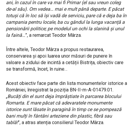
ani, în cazul în care va mai fi Primar (el sau vreun coleg
de-al său). Om vedea… mai e mult până departe. E păcat
totuși că în loc să își vadă de serviciu, pare că e deja ba în
campania pentru locale, ba cu gândul la lunga vacanță a
pensionării politice; pe modelul un ochi la slanină și unul
la faină…
”, a remarcat Teodor Mârza.
Între altele, Teodor Mârza a propus restaurarea,
conservarea și apoi luarea unor măsuri de punere în
valoare a zidului de incintă a cetății Bistrița, obiectiv care
se transformă, încet, în ruine…
Acest obiectiv face parte din lista monumentelor istorice a
României, înregistrat la poziția BN-II-m-A-01479.01.
„
Bucăți din el sunt deja împrăștiate în parcarea blocului
Romarta. E mare păcat că adevaratele monumente
istorice sunt lăsate în paragină în timp ce se pompează
bani mulți în fântâni arteziene din plastic, fibră sau
tablă!
”, a atras atenția consilierul Teodor Mârza.