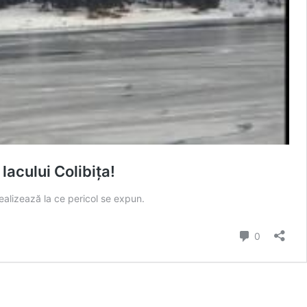
lacului Colibița!
ealizează la ce pericol se expun.
comentarii
0