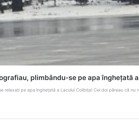
tografiau, plimbându-se pe apa înghețată a 
se relaxați pe apa înghețată a Lacului Colibița! Cei doi păreau că nu r