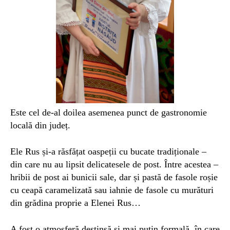
Este cel de-al doilea asemenea punct de gastronomie
locală din județ.
Ele Rus și-a răsfățat oaspeții cu bucate tradiționale –
din care nu au lipsit delicatesele de post. Între acestea –
hribii de post ai bunicii sale, dar și pastă de fasole roșie
cu ceapă caramelizată sau iahnie de fasole cu murături
din grădina proprie a Elenei Rus…
A fost o atmosferă destinsă și mai puțin formală, în care