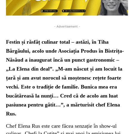
- Advertisement -
Festin și răsfăț culinar total – astăzi, în Tiha
Bârgăului, acolo unde Asociația Produs în Bistrița-
Năsăud a inaugurat încă un punct gastronomic –
„La Elena din deal”. „M-am născut și am locuit la
țară și am avut norocul să moștenesc rețete foarte
vechi. Este o tradiție de familie. Bunica mea era
bucătăreasă la nunți… Cred că de acolo am luat
pasiunea pentru gătit…”, a mărturisit chef Elena
Rus.
Chef Elena Rus este care făcea senzație în show-ul
culinar „Chefi la Cuțite” și mai apoi la emisiunea lui