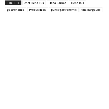
ETICHETE
chef Elena Rus
Elena Barbos
Elena Rus
gastronomie
Produs in BN
punct gastronomic
tiha bargaului