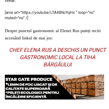
verde.
[arve url=”https://youtu.be/LTA4BNcYqHs ” loop=”no”
muted=”no” /]
Despre punctul gastronomic al Elenei Rus puteți reciti
accesând linkul de mai jos:
CHEF ELENA RUS A DESCHIS UN PUNCT
GASTRONOMIC LOCAL LA TIHA
BÂRGĂULUI