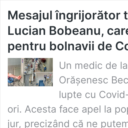
Mesajul îngrijorător
Lucian Bobeanu, care
pentru bolnavii de C
Un medic de la 
Orășenesc Becl
lupte cu Covid
ori. Acesta face apel la po
jur, precizând că ne putem