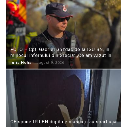
FOTO – Cpt. Gabriel Găzdac de la ISU BN, în
mijlocul infernului din Grecia: „Ce am văzut în...
Iulia Hoha
-
august 9, 2026
CE spune IPJ BN după ce mascații au spart ușa