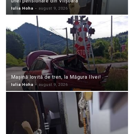
unei pensionare din Viișoara
Iulia Hoha
-
august 9, 2026
Mașină lovită de tren, la Măgura Ilvei!
Iulia Hoha
-
august 9, 2026