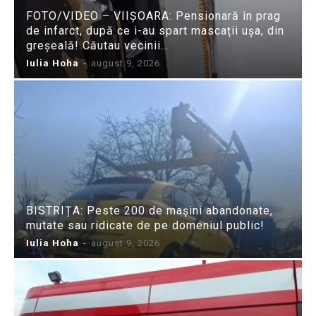
FOTO/VIDEO – VIIȘOARA: Pensionară în prag
de infarct, după ce i-au spart mascații ușa, din
greșeală! Căutau vecinii…
Iulia Hoha
-
august 9, 2026
BISTRIȚA: Peste 200 de mașini abandonate,
mutate sau ridicate de pe domeniul public!
Iulia Hoha
-
august 9, 2026