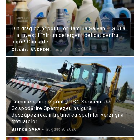
Din drag de nepotul lor, familia Salvan – Giulia
– a investit într-un detergent delicat pentru
copii! Gama de...
Claudia ANDRON
-
august 9, 2026
Comunele au propriul „DIS”: Serviciul de
Gospodărire Spermezeu asigură
deszăpezirea, întreținerea spațiilor verzi și a
trotuarelor
Bianca SARA
-
august 9, 2026