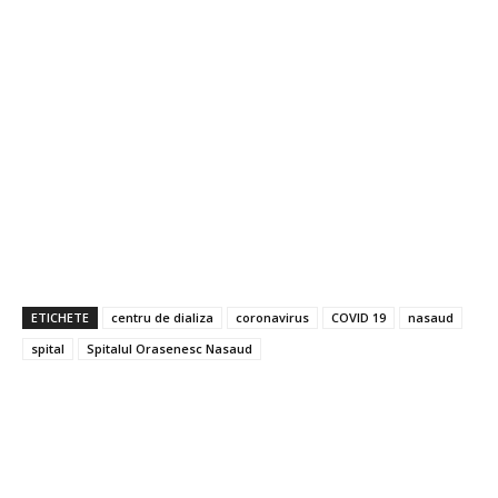
ETICHETE
centru de dializa
coronavirus
COVID 19
nasaud
spital
Spitalul Orasenesc Nasaud