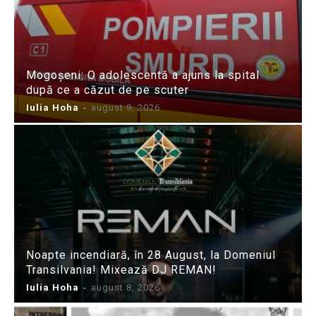
Mogoșeni: O adolescentă a ajuns la spital
după ce a căzut de pe scuter
Iulia Hoha
-
august 9, 2026
Noapte incendiară, în 28 August, la Domeniul
Transilvania! Mixează DJ REMAN!
Iulia Hoha
-
august 8, 2026