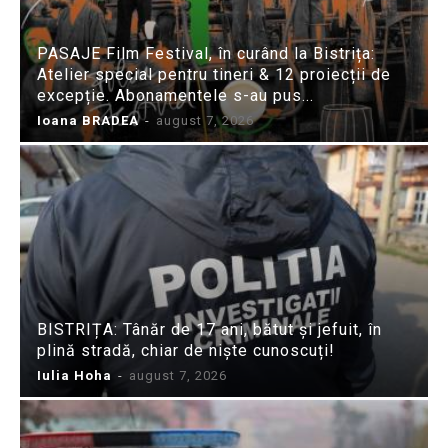
PASAJE Film Festival, în curând la Bistrița:
Atelier special pentru tineri & 12 proiecții de
excepție. Abonamentele s-au pus...
Ioana BRADEA
-
august 7, 2026
BISTRIȚA: Tânăr de 17 ani, bătut și jefuit, în
plină stradă, chiar de niște cunoscuți!
Iulia Hoha
-
august 7, 2026