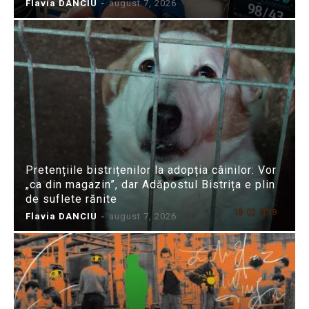
Flavia DANCIU
-
august 7, 2026
Pretențiile bistrițenilor la adopția câinilor: Vor
„ca din magazin”, dar Adăpostul Bistrița e plin
de suflete rănite
Flavia DANCIU
-
august 7, 2026