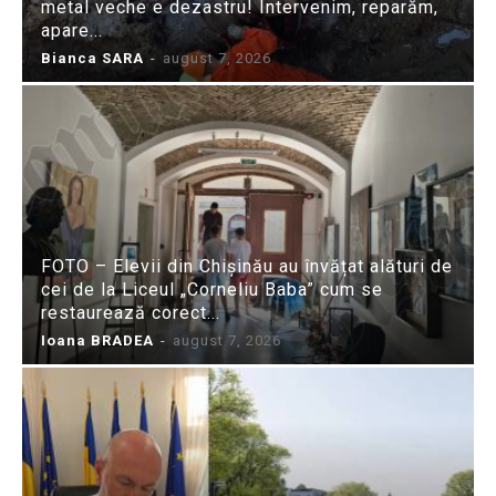
metal veche e dezastru! Intervenim, reparăm,
apare...
Bianca SARA
-
august 7, 2026
FOTO – Elevii din Chișinău au învățat alături de
cei de la Liceul „Corneliu Baba” cum se
restaurează corect...
Ioana BRADEA
-
august 7, 2026