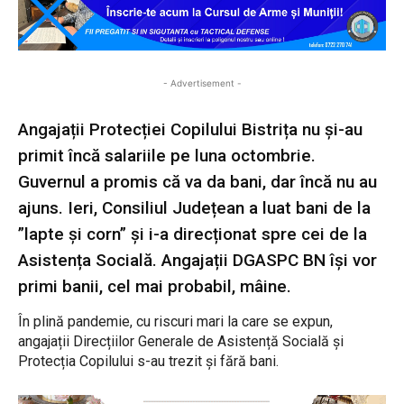
- Advertisement -
Angajații Protecției Copilului Bistrița nu și-au
primit încă salariile pe luna octombrie.
Guvernul a promis că va da bani, dar încă nu au
ajuns. Ieri, Consiliul Județean a luat bani de la
”lapte și corn” și i-a direcționat spre cei de la
Asistența Socială. Angajații DGASPC BN își vor
primi banii, cel mai probabil, mâine.
În plină pandemie, cu riscuri mari la care se expun,
angajații Direcțiilor Generale de Asistență Socială și
Protecția Copilului s-au trezit și fără bani.