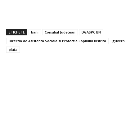
ETICHETE
bani
Consiliul Judetean
DGASPC BN
Directia de Asistenta Sociala si Protectia Copilului Bistrita
guvern
plata