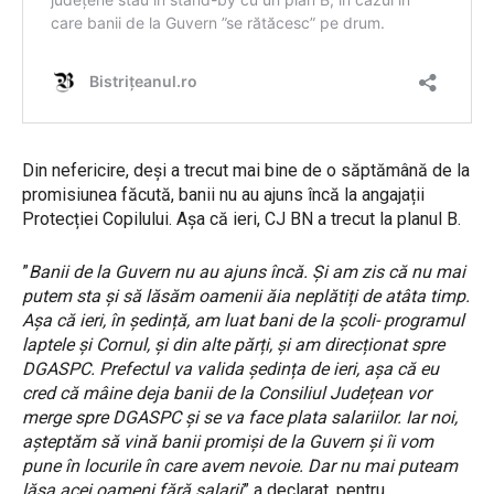
Din nefericire, deși a trecut mai bine de o săptămână de la
promisiunea făcută, banii nu au ajuns încă la angajații
Protecției Copilului. Așa că ieri, CJ BN a trecut la planul B.
”
Banii de la Guvern nu au ajuns încă. Și am zis că nu mai
putem sta și să lăsăm oamenii ăia neplătiți de atâta timp.
Așa că ieri, în ședință, am luat bani de la școli- programul
laptele și Cornul, și din alte părți, și am direcționat spre
DGASPC. Prefectul va valida ședința de ieri, așa că eu
cred că mâine deja banii de la Consiliul Județean vor
merge spre DGASPC și se va face plata salariilor. Iar noi,
așteptăm să vină banii promiși de la Guvern și îi vom
pune în locurile în care avem nevoie. Dar nu mai puteam
lăsa acei oameni fără salarii
” a declarat, pentru