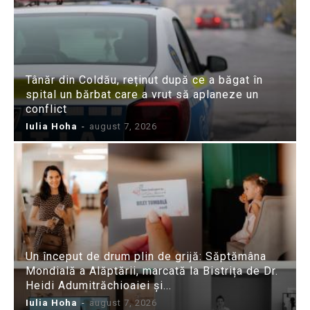
Tânăr din Coldău, reținut după ce a băgat în
spital un bărbat care a vrut să aplaneze un
conflict
Iulia Hoha
-
august 7, 2026
Un început de drum plin de grijă: Săptămâna
Mondială a Alăptării, marcată la Bistrița de Dr.
Heidi Adumitrăchioaiei și...
Iulia Hoha
-
august 7, 2026