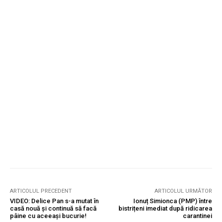
ARTICOLUL PRECEDENT
ARTICOLUL URMĂTOR
VIDEO: Delice Pan s-a mutat în
Ionuț Simionca (PMP) între
casă nouă și continuă să facă
bistrițeni imediat după ridicarea
pâine cu aceeași bucurie!
carantinei