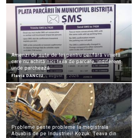
Amenzi de sute de lei pentru cei fără vinietă
care nu achită nici taxa de parcare, indiferent
unde parchează
Flavia DANCIU
-
august 7, 2026
Probleme peste probleme la magistrala
Aquabis de pe Industriei! Kozuk: Țeava din