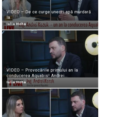
VIDEO – De ce curge uneori apă murdară
la...
Iulia Hoha
-
iulie 24, 2026
VIDEO – Provocările primului an la
conducerea Aquabis! Andrei...
Iulia Hoha
-
iulie 21, 2026