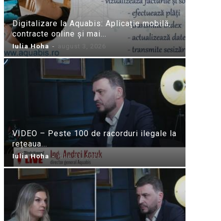
Digitalizare la Aquabis: Aplicație mobilă,
contracte online și mai...
Iulia Hoha
-
august 3, 2026
VIDEO – Peste 100 de racorduri ilegale la
rețeaua...
Iulia Hoha
-
iulie 31, 2026