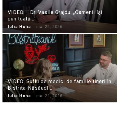
VIDEO – Dr. Vasile Grajdu: „Oamenii își
pun toată...
Iulia Hoha
-
mai 22, 2026
VIDEO: Suflu de medici de familie tineri în
Bistrița-Năsăud!...
Iulia Hoha
-
mai 21, 2026