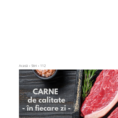
Acasă
Stiri
112