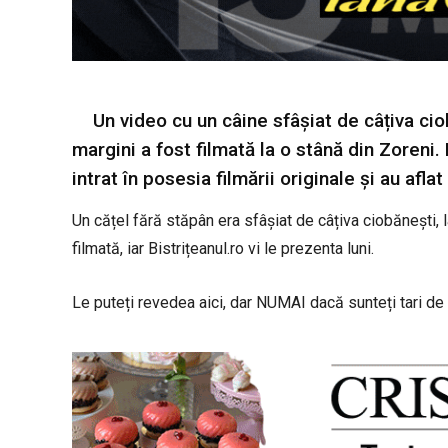
Un video cu un câine sfâșiat de câțiva ciob
margini a fost filmată la o stână din Zoreni. 
intrat în posesia filmării originale și au aflat
Un cățel fără stăpân era sfâșiat de câțiva ciobănești, 
filmată, iar Bistrițeanul.ro vi le prezenta luni.
Le puteți revedea aici, dar NUMAI dacă sunteți tari de 