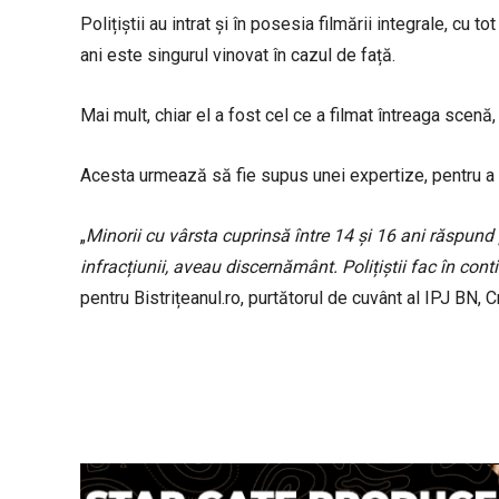
Polițiștii au intrat și în posesia filmării integrale, cu t
ani este singurul vinovat în cazul de față.
Mai mult, chiar el a fost cel ce a filmat întreaga scen
Acesta urmează să fie supus unei expertize, pentru a
„
Minorii cu vârsta cuprinsă între 14 și 16 ani răspun
infracțiunii, aveau discernământ. Polițiștii fac în cont
pentru Bistrițeanul.ro, purtătorul de cuvânt al IPJ BN, Cr