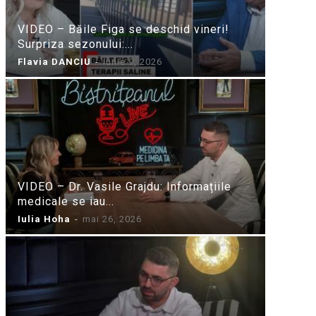
VIDEO – Băile Figa se deschid vineri!
Surpriza sezonului:...
Flavia DANCIU
-
iunie 9, 2026
VIDEO – Dr. Vasile Grajdu: Informațiile
medicale se iau...
Iulia Hoha
-
mai 26, 2026