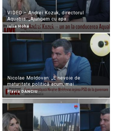
VIDEO – Andrei Kozuk, directorul
Aquabis: „Ajungem cu apa...
Iulia Hoha
-
iulie 21, 2026
Nicolae Moldovan: „E nevoie de
maturitate politică acum, mai...
Flavia DANCIU
-
iunie 10, 2026