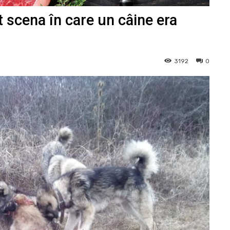
at scena în care un câine era
3192
0