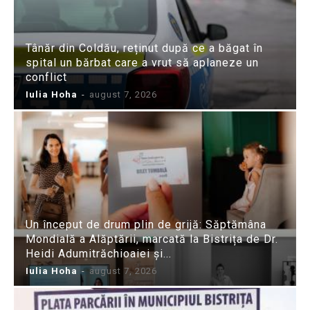
Tânăr din Coldău, reținut după ce a băgat în
spital un bărbat care a vrut să aplaneze un
conflict
Iulia Hoha
-
august 7, 2026
Un început de drum plin de grijă: Săptămâna
Mondială a Alăptării, marcată la Bistrița de Dr.
Heidi Adumitrăchioaiei și...
Iulia Hoha
-
august 7, 2026