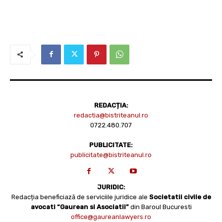
REDACȚIA:
redactia@bistriteanul.ro
0722.480.707
PUBLICITATE:
publicitate@bistriteanul.ro
JURIDIC:
Redacția beneficiază de serviciile juridice ale
Societatii civile de
avocati “Gaurean si Asociatii”
din Baroul Bucuresti
office@gaureanlawyers.ro