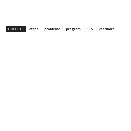
ETICHETE
etapa
probleme
program
STS
vaccinare