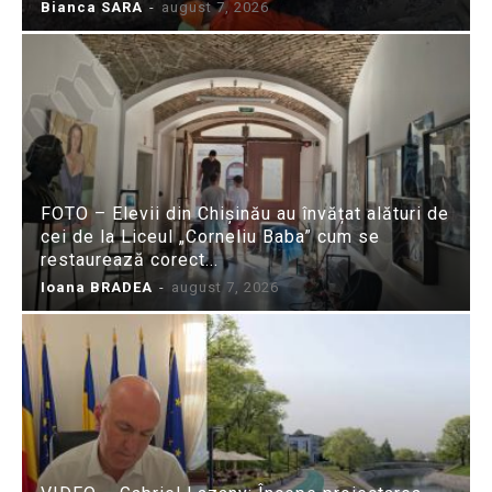
Bianca SARA
-
august 7, 2026
FOTO – Elevii din Chișinău au învățat alături de
cei de la Liceul „Corneliu Baba” cum se
restaurează corect...
Ioana BRADEA
-
august 7, 2026