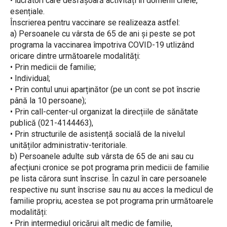
• lucrători care desfășoară activități în domenii cheie,
esențiale.
Înscrierea pentru vaccinare se realizeaza astfel:
a) Persoanele cu vârsta de 65 de ani și peste se pot
programa la vaccinarea împotriva COVID-19 utlizând
oricare dintre următoarele modalități:
• Prin medicii de familie;
• Individual;
• Prin contul unui aparținător (pe un cont se pot înscrie
până la 10 persoane);
• Prin call-center-ul organizat la direcțiile de sănătate
publică (021-4144463),
• Prin structurile de asistență socială de la nivelul
unităților administrativ-teritoriale.
b) Persoanele adulte sub vârsta de 65 de ani sau cu
afecțiuni cronice se pot programa prin medicii de familie
pe lista cărora sunt înscrise. În cazul în care persoanele
respective nu sunt înscrise sau nu au acces la medicul de
familie propriu, acestea se pot programa prin următoarele
modalități:
• Prin intermediul oricărui alt medic de familie,