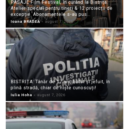
PASAJE Film Festival, în curând la Bistrița:
Atelier special pentru tineri & 12 proiecții de
excepție. Abonamentele s-au pus...
Ioana BRADEA
-
august 7, 2026
BISTRIȚA: Tânăr de 17 ani, bătut și jefuit, în
plină stradă, chiar de niște cunoscuți!
Iulia Hoha
-
august 7, 2026