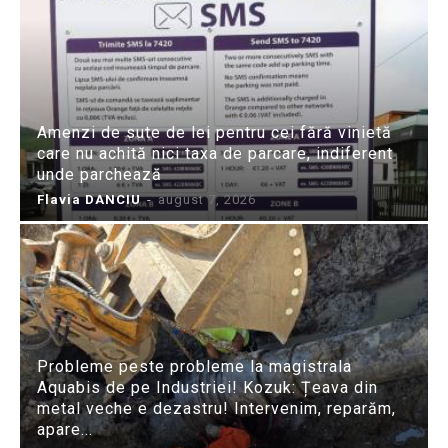
Amenzi de sute de lei pentru cei fără vinietă
care nu achită nici taxa de parcare, indiferent
unde parchează
Flavia DANCIU
-
august 7, 2026
Probleme peste probleme la magistrala
Aquabis de pe Industriei! Kozuk: Țeava din
metal veche e dezastru! Intervenim, reparăm,
apare...