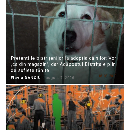
Pretențiile bistrițenilor la adopția câinilor: Vor
„ca din magazin”, dar Adăpostul Bistrița e plin
de suflete rănite
Flavia DANCIU
-
august 7, 2026