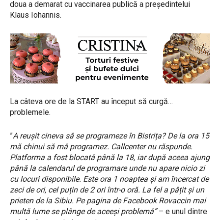
doua a demarat cu vaccinarea publică a președintelui
Klaus Iohannis.
La câteva ore de la START au început să curgă…
problemele.
”
A reușit cineva să se programeze în Bistrița? De la ora 15
mă chinui să mă programez. Callcenter nu răspunde.
Platforma a fost blocată până la 18, iar după aceea ajung
până la calendarul de programare unde nu apare nicio zi
cu locuri disponibile. Este ora 1 noaptea și am încercat de
zeci de ori, cel puțin de 2 ori într-o oră. La fel a pățit și un
prieten de la Sibiu. Pe pagina de Facebook Rovaccin mai
multă lume se plânge de aceeși problemă”
– e unul dintre