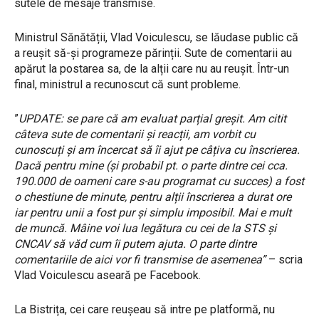
sutele de mesaje transmise.
Ministrul Sănătății, Vlad Voiculescu, se lăudase public că
a reușit să-și programeze părinții. Sute de comentarii au
apărut la postarea sa, de la alții care nu au reușit. Într-un
final, ministrul a recunoscut că sunt probleme.
”
UPDATE: se pare că am evaluat parțial greșit. Am citit
câteva sute de comentarii și reacții, am vorbit cu
cunoscuți și am încercat să îi ajut pe câțiva cu înscrierea.
Dacă pentru mine (și probabil pt. o parte dintre cei cca.
190.000 de oameni care s-au programat cu succes) a fost
o chestiune de minute, pentru alții înscrierea a durat ore
iar pentru unii a fost pur și simplu imposibil. Mai e mult
de muncă. Mâine voi lua legătura cu cei de la STS și
CNCAV să văd cum îi putem ajuta. O parte dintre
comentariile de aici vor fi transmise de asemenea”
– scria
Vlad Voiculescu aseară pe Facebook.
La Bistrița, cei care reușeau să intre pe platformă, nu