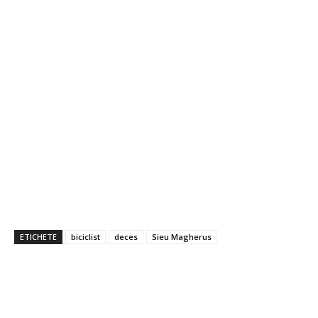
ETICHETE
biciclist
deces
Sieu Magherus