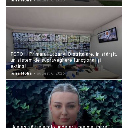
Iulia Hoha
-
august 6, 2026
FOTO – Primarul Lazany: Bistrița are, în sfârșit,
un sistem de supraveghere funcțional și
extins!
Iulia Hoha
-
august 6, 2026
„A ales să fie acolo unde era cea mai mare