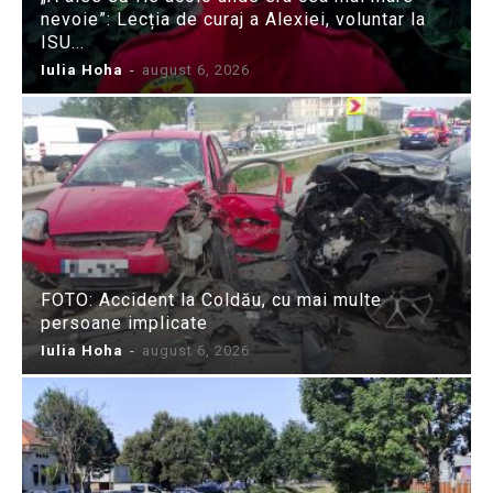
nevoie”: Lecția de curaj a Alexiei, voluntar la
ISU...
Iulia Hoha
-
august 6, 2026
FOTO: Accident la Coldău, cu mai multe
persoane implicate
Iulia Hoha
-
august 6, 2026