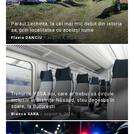
Pârâul Lechința, la cel mai mic debit din istoria
sa, prin localitatea cu același nume
Flavia DANCIU
-
august 6, 2026
Trenurile PESA noi, care ar trebui să circule
inclusiv în Bistrița-Năsăud, stau degeaba în
soare, la București
Bianca SARA
-
august 6, 2026