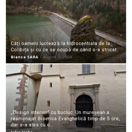
Câți oameni lucrează la hidrocentrala de la
Colibița și cu ce se ocupă de când s-a stricat:
Bianca SARA
-
august 7, 2026
„Design interior” cu bucluc: Un mureșean a
reamenajat Biserica Evanghelică timp de 5 ore,
dar s-a ales cu o...