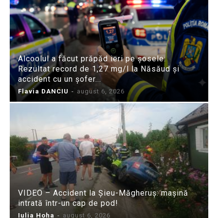
Alcoolul a făcut prăpăd ieri pe șosele:
Rezultat record de 1,27 mg/l la Năsăud și
accident cu un șofer...
Flavia DANCIU
-
august 6, 2026
VIDEO – Accident la Șieu-Măgheruș: mașină
intrată într-un cap de pod!
Iulia Hoha
-
august 6, 2026