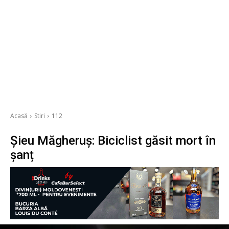
Acasă
Stiri
112
Șieu Măgheruș: Biciclist găsit mort în
șanț