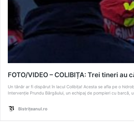
FOTO/VIDEO – COLIBIȚA: Trei tineri au că
Un tânăr ar fi dispărut în lacul Colibița! Acesta se afla pe o hidro
Intervenție Prundu Bârgăului, un echipaj de pompieri cu barcă, u
Bistrițeanul.ro