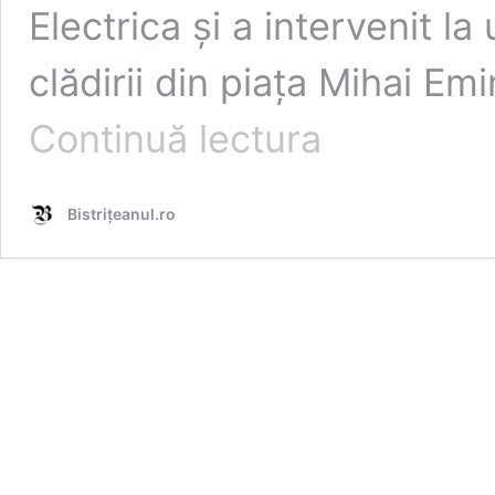
Electrica și a intervenit la
clădirii din piața Mihai E
TUPEU!
Continuă lectura
Fără
autorizații
de
Bistrițeanul.ro
niciun
fel,
Gelu
Drăgan
rupe
sigiliul
celor
de
la
Electrica
și
își
face