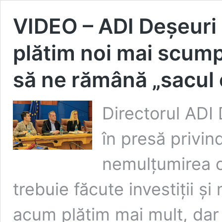
VIDEO – ADI Deșeuri 
plătim noi mai scump
să ne rămână „sacul 
Directorul ADI D
în presă privin
nemulțumirea ce
trebuie făcute investiții și
acum plătim mai mult, dar î