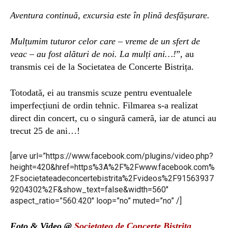
Aventura continuă, excursia este în plină desfășurare.
Mulțumim tuturor celor care – vreme de un sfert de
veac – au fost alături de noi.
La mulți ani…!
”, au
transmis cei de la Societatea de Concerte Bistrița.
Totodată, ei au transmis scuze pentru eventualele
imperfecțiuni de ordin tehnic. Filmarea s-a realizat
direct din concert, cu o singură cameră, iar de atunci au
trecut 25 de ani…!
[arve url=”https://www.facebook.com/plugins/video.php?
height=420&href=https%3A%2F%2Fwww.facebook.com%
2Fsocietateadeconcertebistrita%2Fvideos%2F91563937
9204302%2F&show_text=false&width=560″
aspect_ratio=”560:420″ loop=”no” muted=”no” /]
Foto & Video @
Societatea de Concerte Bistrița