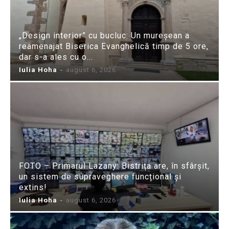
„Design interior” cu bucluc: Un mureșean a
reamenajat Biserica Evanghelică timp de 5 ore,
dar s-a ales cu o...
Iulia Hoha
-
august 6, 2026
FOTO – Primarul Lazany: Bistrița are, în sfârșit,
un sistem de supraveghere funcțional și
extins!
Iulia Hoha
-
august 6, 2026