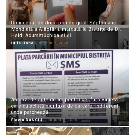
Un început de drum plin de grijă: Săptămâna
Mondială a Alăptării, marcată la Bistrița de Dr.
Heidi Adumitrăchioaiei și...
Iulia Hoha
-
august 7, 2026
Amenzi de sute de lei pentru cei fără vinietă
care nu achită nici taxa de parcare, indiferent
unde parchează
Flavia DANCIU
-
august 7, 2026