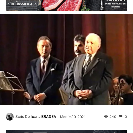
Scris De
Ioana BRADEA
240
0
Martie 30, 2021