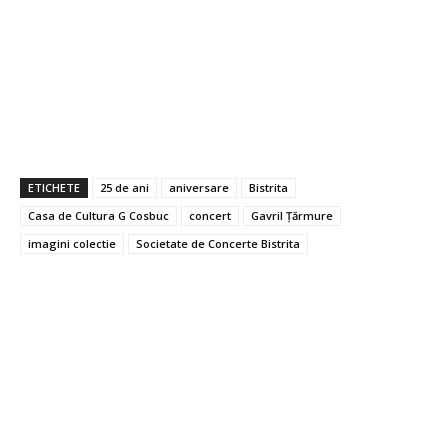
ETICHETE
25 de ani
aniversare
Bistrita
Casa de Cultura G Cosbuc
concert
Gavril Țărmure
imagini colectie
Societate de Concerte Bistrita