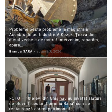
Probleme peste probleme la magistrala
Aquabis de pe Industriei! Kozuk: Țeava din
metal veche e dezastru! Intervenim, reparăm,
apare...
Bianca SARA
-
august 7, 2026
FOTO – 10 elevi din Chișinău au învățat alături
de elevii Liceului „Corneliu Baba” cum se
restaurează corect patrimoniul