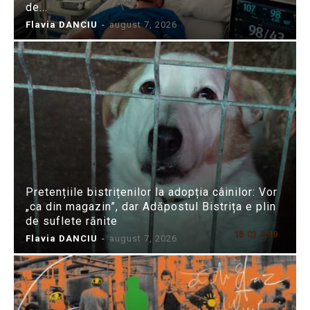
de...
Flavia DANCIU
-
august 7, 2026
Pretențiile bistrițenilor la adopția câinilor: Vor
„ca din magazin”, dar Adăpostul Bistrița e plin
de suflete rănite
Flavia DANCIU
-
august 7, 2026