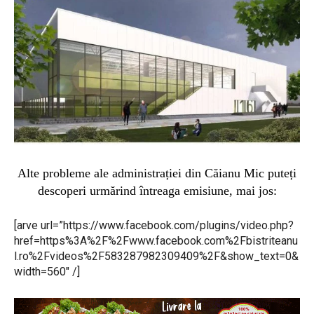
Alte probleme ale administrației din Căianu Mic puteți
descoperi urmărind întreaga emisiune, mai jos:
[arve url=”https://www.facebook.com/plugins/video.php?
href=https%3A%2F%2Fwww.facebook.com%2Fbistriteanu
l.ro%2Fvideos%2F583287982309409%2F&show_text=0&
width=560″ /]