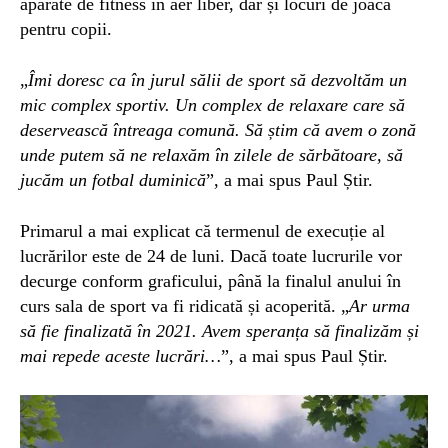
aparate de fitness în aer liber, dar și locuri de joacă
pentru copii.
„
Î
mi doresc ca în
jurul sălii de sport să dezvoltăm un
mic complex sportiv. Un complex de relaxare care să
deservească întreaga comună. Să știm că avem o
zonă
unde putem să ne relaxăm în zilele de sărbătoare, să
jucăm un fotbal duminică
”, a mai spus Paul Știr.
Primarul a mai explicat că termenul de execuție al
lucrărilor este de 24 de luni. Dacă toate lucrurile vor
decurge conform graficului, până la finalul anului în
curs sala de sport va fi ridicată și acoperită. „
Ar urma
să fie finalizată în 2021. Avem speranța să finalizăm și
mai repede aceste lucrări…
”, a mai spus Paul Știr.