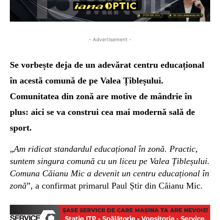
- Advertisement -
Se vorbește deja de un adevărat centru educațional
în acestă comună de pe Valea Țibleșului.
Comunitatea din zonă are motive de mândrie în
plus: aici se va construi cea mai modernă sală de
sport.
„
Am ridicat standardul educațional în zonă. Practic,
suntem singura comună cu un liceu pe Valea Țibleșului.
Comuna Căianu Mic a devenit un centru educațional în
zonă
”, a confirmat primarul Paul Știr din Căianu Mic.