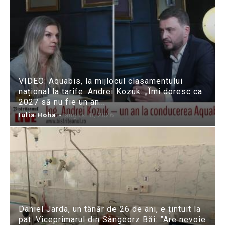
VIDEO: Aquabis, la mijlocul clasamentului
național la tarife. Andrei Kozuk: „Îmi doresc ca
2027 să nu fie un an...
Iulia Hoha
-
august 8, 2026
Daniel Jarda, un tânăr de 26 de ani, e țintuit la
pat. Viceprimarul din Sângeorz Băi: ”Are nevoie