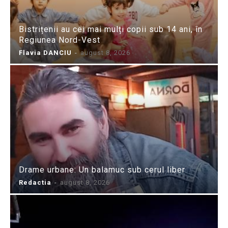
Bistrițenii au cei mai mulți copii sub 14 ani, în
Regiunea Nord-Vest
Flavia DANCIU
-
august 8, 2026
Drame urbane: Un balamuc sub cerul liber
Redactia
-
august 8, 2026