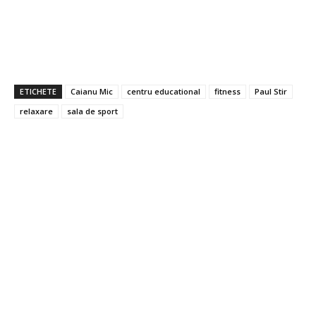
ETICHETE
Caianu Mic
centru educational
fitness
Paul Stir
relaxare
sala de sport