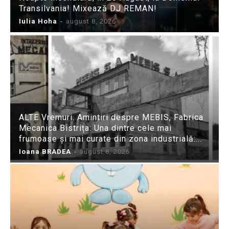
Transilvania! Mixează DJ REMAN!
Iulia Hoha
-
august 8, 2026
ALTE Vremuri. Amintiri despre MEBIS, Fabrica
Mecanica Bistrița: Una dintre cele mai
frumoase și mai curate din zona industrială:...
Ioana BRADEA
-
august 8, 2026