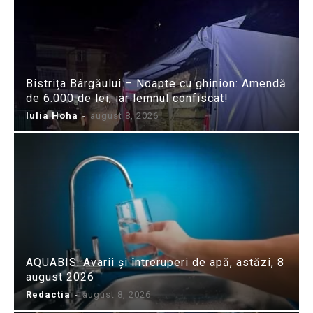
Bistrița Bârgăului – Noapte cu ghinion: Amendă
de 6.000 de lei, iar lemnul confiscat!
Iulia Hoha
-
august 8, 2026
AQUABIS: Avarii și întreruperi de apă, astăzi, 8
august 2026
Redactia
-
august 8, 2026