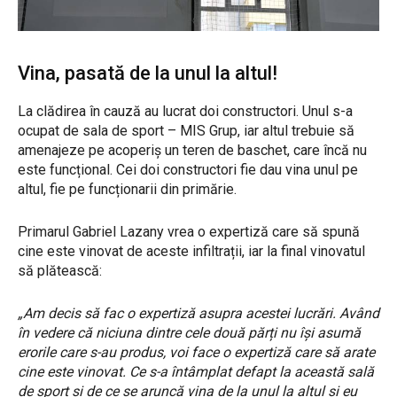
Vina, pasată de la unul la altul!
La clădirea în cauză au lucrat doi constructori. Unul s-a
ocupat de sala de sport – MIS Grup, iar altul trebuie să
amenajeze pe acoperiș un teren de baschet, care încă nu
este funcțional. Cei doi constructori fie dau vina unul pe
altul, fie pe funcționarii din primărie.
Primarul Gabriel Lazany vrea o expertiză care să spună
cine este vinovat de aceste infiltrații, iar la final vinovatul
să plătească:
„Am decis să fac o expertiză asupra acestei lucrări. Având
în vedere că niciuna dintre cele două părți nu își asumă
erorile care s-au produs, voi face o expertiză care să arate
cine este vinovat. Ce s-a întâmplat defapt la această sală
de sport și de ce se aruncă vina de la unul la altul și eu