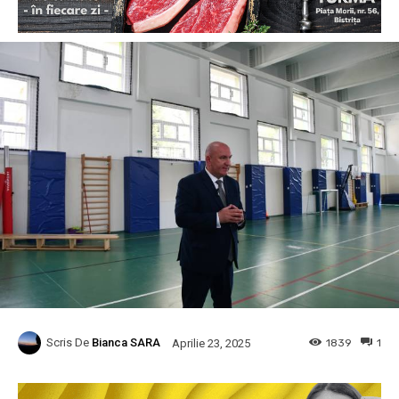
Scris De
Bianca SARA
1839
1
Aprilie 23, 2025