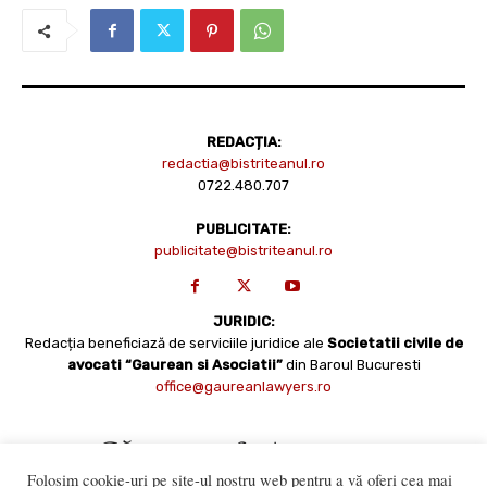
REDACȚIA:
redactia@bistriteanul.ro
0722.480.707
PUBLICITATE:
publicitate@bistriteanul.ro
JURIDIC:
Redacția beneficiază de serviciile juridice ale
Societatii civile de
avocati “Gaurean si Asociatii”
din Baroul Bucuresti
office@gaureanlawyers.ro
Folosim cookie-uri pe site-ul nostru web pentru a vă oferi cea mai