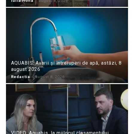
Iulia Hoha
-
august 8, 2026
AQUABIS: Avarii și întreruperi de apă, astăzi, 8
august 2026
Redactia
-
august 8, 2026
VIDEO: Aquabis, la mijlocul clasamentului