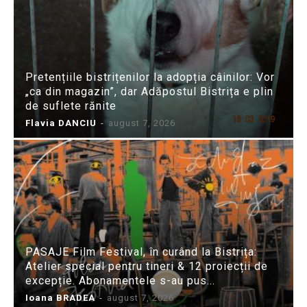
Pretențiile bistrițenilor la adopția câinilor: Vor
„ca din magazin”, dar Adăpostul Bistrița e plin
de suflete rănite
Flavia DANCIU
-
august 7, 2026
PASAJE Film Festival, în curând la Bistrița:
Atelier special pentru tineri & 12 proiecții de
excepție. Abonamentele s-au pus...
Ioana BRADEA
-
august 7, 2026