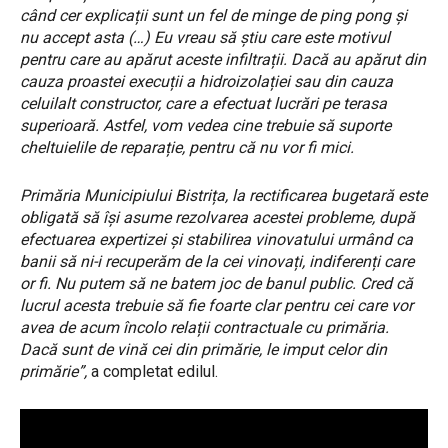
când cer explicații sunt un fel de minge de ping pong și
nu accept asta (…) Eu vreau să știu care este motivul
pentru care au apărut aceste infiltrații. Dacă au apărut din
cauza proastei execuții a hidroizolației sau din cauza
celuilalt constructor, care a efectuat lucrări pe terasa
superioară. Astfel, vom vedea cine trebuie să suporte
cheltuielile de reparație, pentru că nu vor fi mici.
Primăria Municipiului Bistrița, la rectificarea bugetară este
obligată să își asume rezolvarea acestei probleme, după
efectuarea expertizei și stabilirea vinovatului urmând ca
banii să ni-i recuperăm de la cei vinovați, indiferenți care
or fi. Nu putem să ne batem joc de banul public. Cred că
lucrul acesta trebuie să fie foarte clar pentru cei care vor
avea de acum încolo relații contractuale cu primăria.
Dacă sunt de vină cei din primărie, le imput celor din
primărie”,
a completat edilul.