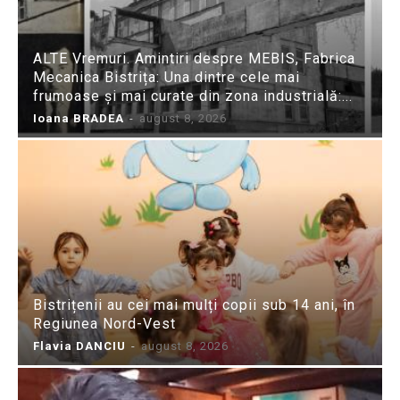
ALTE Vremuri. Amintiri despre MEBIS, Fabrica
Mecanica Bistrița: Una dintre cele mai
frumoase și mai curate din zona industrială:...
Ioana BRADEA
-
august 8, 2026
Bistrițenii au cei mai mulți copii sub 14 ani, în
Regiunea Nord-Vest
Flavia DANCIU
-
august 8, 2026