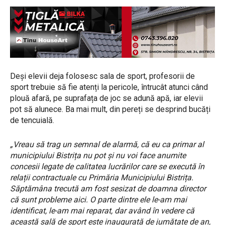
Deși elevii deja folosesc sala de sport, profesorii de
sport trebuie să fie atenți la pericole, întrucât atunci când
plouă afară, pe suprafața de joc se adună apă, iar elevii
pot să alunece. Ba mai mult, din pereți se desprind bucăți
de tencuială.
„Vreau să trag un semnal de alarmă, că eu ca primar al
municipiului Bistrița nu pot și nu voi face anumite
concesii legate de calitatea lucrărilor care se execută în
relații contractuale cu Primăria Municipiului Bistrița.
Săptămâna trecută am fost sesizat de doamna director
că sunt probleme aici. O parte dintre ele le-am mai
identificat, le-am mai reparat, dar având în vedere că
această sală de sport este inaugurată de jumătate de an,