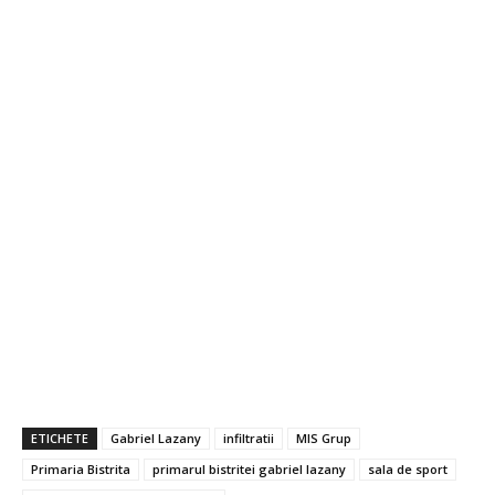
ETICHETE
Gabriel Lazany
infiltratii
MIS Grup
Primaria Bistrita
primarul bistritei gabriel lazany
sala de sport