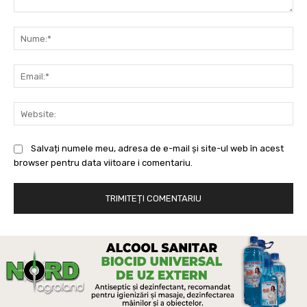
Comentariu:
Nu
Ema
Web
Salvați numele meu, adresa de e-mail și site-ul web în acest
browser pentru data viitoare i comentariu.