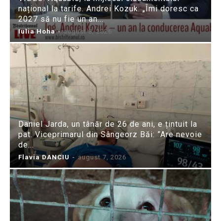
național la tarife. Andrei Kozuk: „Îmi doresc ca
2027 să nu fie un an...
Iulia Hoha
-
august 8, 2026
Daniel Jarda, un tânăr de 26 de ani, e țintuit la
pat. Viceprimarul din Sângeorz Băi: ”Are nevoie
de...
Flavia DANCIU
-
august 7, 2026