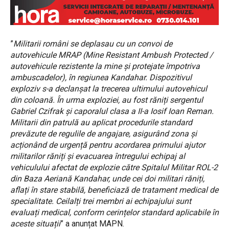
”
Militarii români se deplasau cu un convoi de
autovehicule MRAP (Mine Resistant Ambush Protected /
autovehicule rezistente la mine și protejate împotriva
ambuscadelor), în regiunea Kandahar. Dispozitivul
exploziv s-a declanșat la trecerea ultimului autovehicul
din coloană. În urma exploziei, au fost răniți sergentul
Gabriel Czifrak și caporalul clasa a II-a Iosif Ioan Reman.
Militarii din patrulă au aplicat procedurile standard
prevăzute de regulile de angajare, asigurând zona și
acționând de urgență pentru acordarea primului ajutor
militarilor răniți și evacuarea întregului echipaj al
vehiculului afectat de explozie către Spitalul Militar ROL-2
din Baza Aeriană Kandahar, unde cei doi militari răniți,
aflați în stare stabilă, beneficiază de tratament medical de
specialitate. Ceilalți trei membri ai echipajului sunt
evaluați medical, conform cerințelor standard aplicabile în
aceste situații
” a anunțat MAPN.