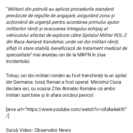
”
Militarii din patrulă au aplicat procedurile standard
prevăzute de regulile de angajare, asigurând zona și
acționând de urgență pentru acordarea primului ajutor
militarilor răniți și evacuarea întregului echipaj al
vehiculului afectat de explozie către Spitalul Militar ROL-2
din Baza Aeriană Kandahar, unde cei doi militari răniți,
aflați în stare stabilă, beneficiază de tratament medical de
specialitate
” mai anunțau cei de la MAPN în ziua
incidentului.
Totuși, cei doi militari români au fost transferați la un spital
din Germania. Ionuț Reman a fost operat. Ministrul Ciuca
declara ieri, cu ocazia ZIlei Armatei Române că ambii
militari sunt bine și în afara oricărui pericol.
[arve url=”https://www.youtube.com/watch?v=iiXiAa4ek9I”
/]
Sursă Video- Observator News