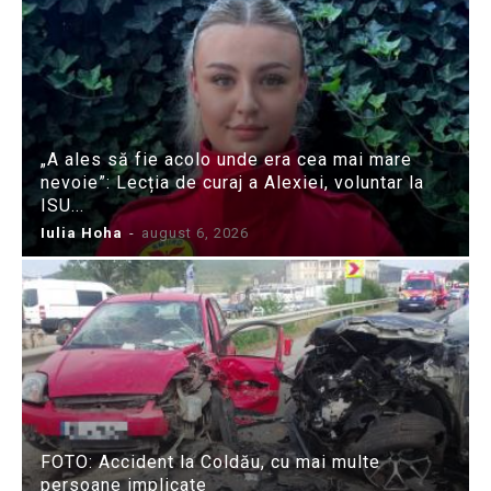
„A ales să fie acolo unde era cea mai mare
nevoie”: Lecția de curaj a Alexiei, voluntar la
ISU...
Iulia Hoha
-
august 6, 2026
FOTO: Accident la Coldău, cu mai multe
persoane implicate