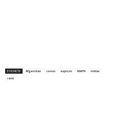
ETICHETE
Afganistan
convoi
exploziv
MAPN
militar
ranit