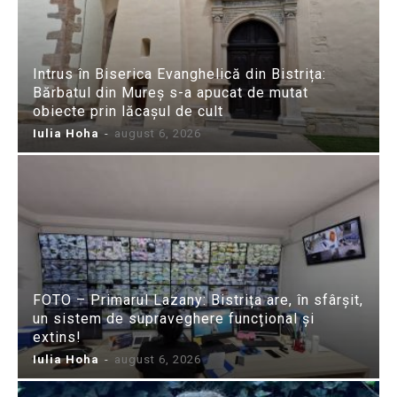
Intrus în Biserica Evanghelică din Bistrița:
Bărbatul din Mureș s-a apucat de mutat
obiecte prin lăcașul de cult
Iulia Hoha
-
august 6, 2026
FOTO – Primarul Lazany: Bistrița are, în sfârșit,
un sistem de supraveghere funcțional și
extins!
Iulia Hoha
-
august 6, 2026