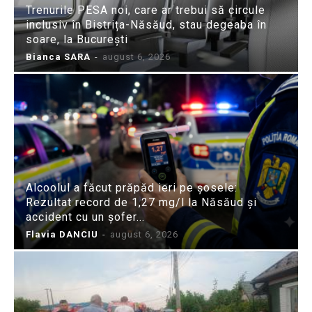
Trenurile PESA noi, care ar trebui să circule
inclusiv în Bistrița-Năsăud, stau degeaba în
soare, la București
Bianca SARA
-
august 6, 2026
Alcoolul a făcut prăpăd ieri pe șosele:
Rezultat record de 1,27 mg/l la Năsăud și
accident cu un șofer...
Flavia DANCIU
-
august 6, 2026