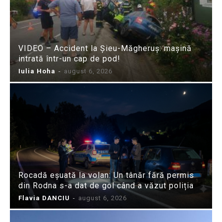
VIDEO – Accident la Șieu-Măgheruș: mașină
intrată într-un cap de pod!
Iulia Hoha
-
august 6, 2026
Rocadă eșuată la volan: Un tânăr fără permis
din Rodna s-a dat de gol când a văzut poliția
Flavia DANCIU
-
august 6, 2026