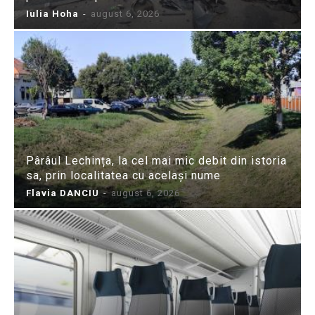
Iulia Hoha
-
august 6, 2026
Pârâul Lechința, la cel mai mic debit din istoria
sa, prin localitatea cu același nume
Flavia DANCIU
-
august 6, 2026