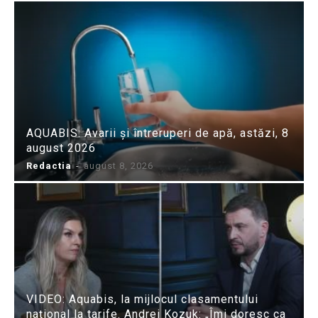
AQUABIS: Avarii și întreruperi de apă, astăzi, 8
august 2026
Redactia
-
august 8, 2026
VIDEO: Aquabis, la mijlocul clasamentului
național la tarife. Andrei Kozuk: „Îmi doresc ca