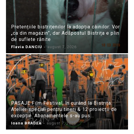
Pretențiile bistrițenilor la adopția câinilor: Vor
„ca din magazin”, dar Adăpostul Bistrița e plin
de suflete rănite
Flavia DANCIU
-
august 7, 2026
PASAJE Film Festival, în curând la Bistrița:
Atelier special pentru tineri & 12 proiecții de
excepție. Abonamentele s-au pus...
Ioana BRADEA
-
august 7, 2026