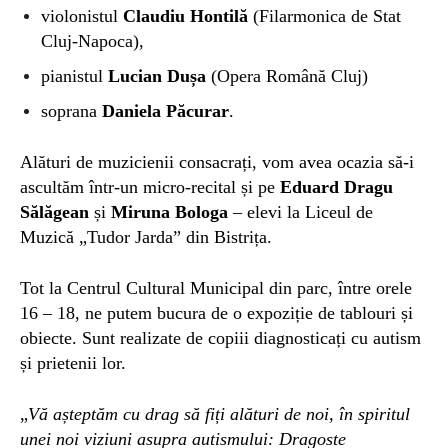
violonistul
Claudiu Hontilă
(Filarmonica de Stat
Cluj-Napoca),
pianistul
Lucian Dușa
(Opera Română Cluj)
soprana
Daniela Păcurar
.
Alături de muzicienii consacrați, vom avea ocazia să-i
ascultăm într-un micro-recital și pe
Eduard Dragu
Sălăgean
și
Miruna Bologa
– elevi la Liceul de
Muzică „Tudor Jarda” din Bistrița.
Tot la Centrul Cultural Municipal din parc, între orele
16 – 18, ne putem bucura de o expoziție de tablouri și
obiecte. Sunt realizate de copiii diagnosticați cu autism
și prietenii lor.
„
Vă așteptăm cu drag să fiți alături de noi, în spiritul
unei noi viziuni asupra autismului: Dragoste