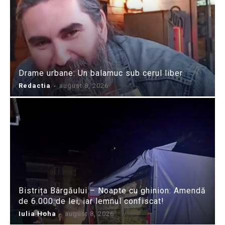
Drame urbane: Un balamuc sub cerul liber
Redactia
-
august 8, 2026
Bistrița Bârgăului – Noapte cu ghinion: Amendă
de 6.000 de lei, iar lemnul confiscat!
Iulia Hoha
-
august 8, 2026