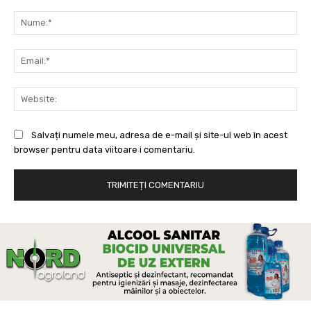
Comentariu:
Nu
Ema
Web
Salvați numele meu, adresa de e-mail și site-ul web în acest
browser pentru data viitoare i comentariu.