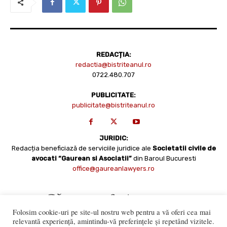
REDACȚIA:
redactia@bistriteanul.ro
0722.480.707
PUBLICITATE:
publicitate@bistriteanul.ro
JURIDIC:
Redacția beneficiază de serviciile juridice ale
Societatii civile de
avocati “Gaurean si Asociatii”
din Baroul Bucuresti
office@gaureanlawyers.ro
Folosim cookie-uri pe site-ul nostru web pentru a vă oferi cea mai
relevantă experiență, amintindu-vă preferințele și repetând vizitele.