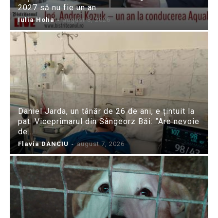
2027 să nu fie un an...
Iulia Hoha
-
august 8, 2026
Daniel Jarda, un tânăr de 26 de ani, e țintuit la
pat. Viceprimarul din Sângeorz Băi: ”Are nevoie
de...
Flavia DANCIU
-
august 7, 2026