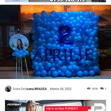
Scris De
Ioana BRADEA
1416
1
Martie 28, 2022