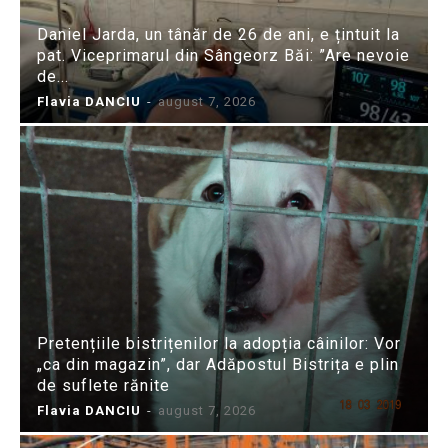
Daniel Jarda, un tânăr de 26 de ani, e țintuit la
pat. Viceprimarul din Sângeorz Băi: ”Are nevoie
de...
Flavia DANCIU
-
august 7, 2026
Pretențiile bistrițenilor la adopția câinilor: Vor
„ca din magazin”, dar Adăpostul Bistrița e plin
de suflete rănite
Flavia DANCIU
-
august 7, 2026