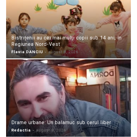
Bistrițenii au cei mai mulți copii sub 14 ani, în
Regiunea Nord-Vest
Flavia DANCIU
-
august 8, 2026
Drame urbane: Un balamuc sub cerul liber
Redactia
-
august 8, 2026