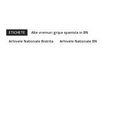
ETICHETE
Alte vremuri gripa spaniola in BN
Arhivele Nationale Bistrita
Arhivele Nationale BN