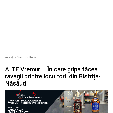
Acasă
Stiri
Cultură
ALTE Vremuri… În care gripa făcea
ravagii printre locuitorii din Bistrița-
Năsăud