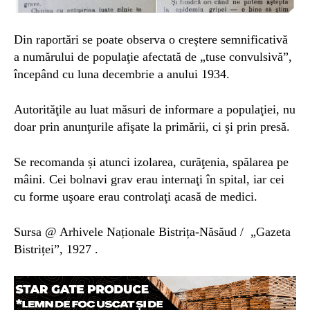
Din raportări se poate observa o creştere semnificativă
a numărului de populaţie afectată de „tuse convulsivă”,
începând cu luna decembrie a anului 1934.
Autorităţile au luat măsuri de informare a populaţiei, nu
doar prin anunţurile afişate la primării, ci şi prin presă.
Se recomanda și atunci izolarea, curăţenia, spălarea pe
mâini. Cei bolnavi grav erau internaţi în spital, iar cei
cu forme uşoare erau controlaţi acasă de medici.
Sursa @ Arhivele Naționale Bistrița-Năsăud / „Gazeta
Bistriței”, 1927 .