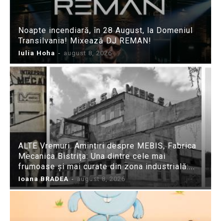
Noapte incendiară, în 28 August, la Domeniul
Transilvania! Mixează DJ REMAN!
Iulia Hoha
-
august 8, 2026
ALTE Vremuri. Amintiri despre MEBIS, Fabrica
Mecanica Bistrița: Una dintre cele mai
frumoase și mai curate din zona industrială:...
Ioana BRADEA
-
august 8, 2026