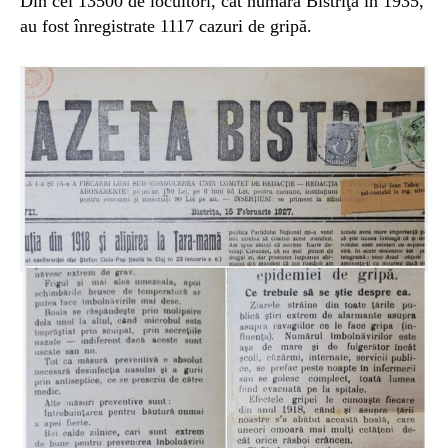
Din cei 13500 de locuitori, cât număra Bistriţa în 1935,
au fost înregistrate 1117 cazuri de gripă.