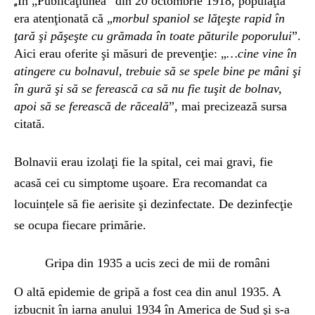
În „Publicaţiunea” din 20 octombrie 1918, populaţia
„
era atenţionată că „
morbul spaniol se lăţeşte rapid în
ţară şi păşeşte cu grămada în toate păturile poporului
”.
Aici erau oferite şi măsuri de prevenţie: „
…cine vine în
atingere cu bolnavul, trebuie să se spele bine pe mâni şi
în gură şi să se ferească ca să nu fie tuşit de bolnav,
apoi să se ferească de răceală
”, mai precizează sursa
citată.
Bolnavii erau izolaţi fie la spital, cei mai gravi, fie
acasă cei cu simptome uşoare. Era recomandat ca
locuințele să fie aerisite şi dezinfectate. De dezinfecţie
se ocupa fiecare primărie.
Gripa din 1935 a ucis zeci de mii de români
O altă epidemie de gripă a fost cea din anul 1935. A
izbucnit în iarna anului 1934 în America de Sud şi s-a