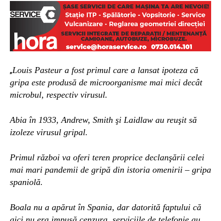
Louis Pasteur a fost primul care a lansat ipoteza că
„
gripa este produsă de microorganisme mai mici decât
microbul, respectiv virusul.
Abia în 1933, Andrew, Smith şi Laidlaw au reuşit să
izoleze virusul gripal.
Primul război va oferi teren proprice declanşării celei
mai mari pandemii de gripă din istoria omenirii – gripa
spaniolă.
Boala nu a apărut în Spania, dar datorită faptului că
aici
nu era impusă cenzura, serviciile de telefonie au