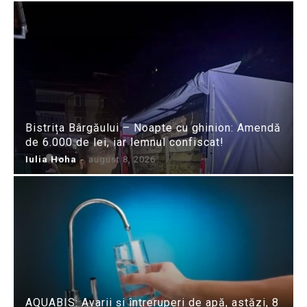
Bistrița Bârgăului – Noapte cu ghinion: Amendă
de 6.000 de lei, iar lemnul confiscat!
Iulia Hoha
-
august 8, 2026
AQUABIS: Avarii și întreruperi de apă, astăzi, 8