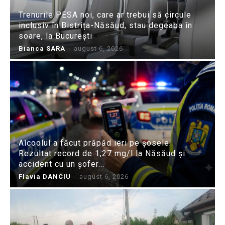
Trenurile PESA noi, care ar trebui să circule
inclusiv în Bistrița-Năsăud, stau degeaba în
soare, la București
Bianca SARA
-
august 6, 2026
Alcoolul a făcut prăpăd ieri pe șosele:
Rezultat record de 1,27 mg/l la Năsăud și
accident cu un șofer...
Flavia DANCIU
-
august 6, 2026