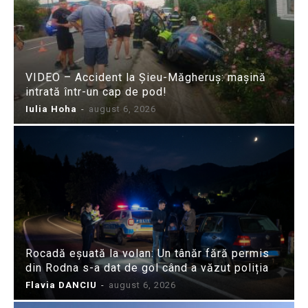
VIDEO – Accident la Șieu-Măgheruș: mașină
intrată într-un cap de pod!
Iulia Hoha
-
august 6, 2026
Rocadă eșuată la volan: Un tânăr fără permis
din Rodna s-a dat de gol când a văzut poliția
Flavia DANCIU
-
august 6, 2026