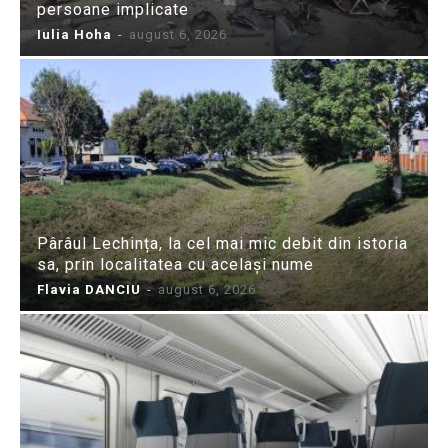
persoane implicate
Iulia Hoha
-
august 6, 2026
Pârâul Lechința, la cel mai mic debit din istoria
sa, prin localitatea cu același nume
Flavia DANCIU
-
august 6, 2026