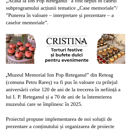
„Acasă la Ion Pop Reteganul” a fost depus în cadrul
subprogramului acțiunii tematice „Case memoriale”/
”Punerea în valoare – interpretare și prezentare – a
caselor memoriale”.
Muzeul Memorial Ion Pop Reteganul” din Reteag
„
(comuna Petru Rareș) va fi pus în valoare cu prilejul
aniversării celor 120 de ani de la trecerea în neființă a
lui I. P. Reteganul și a 70 de ani de la întemeierea
muzeului care se împlinesc în 2025.
Proiectul propune implementarea de noi soluții de
prezentare a conținutului și organizarea de proiecte