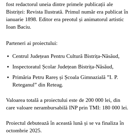
f
ost
redactorul uneia dintre
primele publicații ale
Bistriței: Revista Ilustrată.
Primul număr era publicat în
ianuarie 1898. Editor era preotul și animatorul artistic
Ioan Baciu.
Parteneri ai proiectului:
Centrul Județean Pentru Cultură Bistrița-Năsăud,
Inspectoratul Școlar Județean Bistrița-Năsăud,
Primăria Petru Rareș și Școala Gimnazială ”I. P.
Reteganul” din Reteag.
Valoarea totală a proiectului este de 200 000 lei, din
care valoare nerambursabilă INP prin TMI: 180 000 lei.
Proiectul debutează în această lună și se va finaliza în
octombrie 2025.