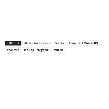
ETICHETE
Alexandru Gavrilas
Bistrita
Complexul Muzeal BN
finantare
Ion Pop Reteganul
muzeu