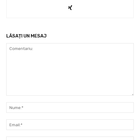
LĂSAȚI UN MESAJ
Comentariu:
Nu
Ema
Web