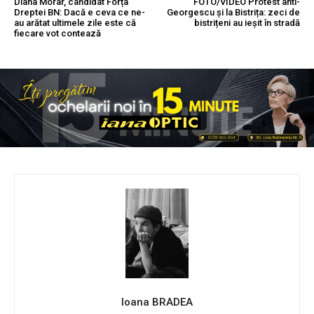
Diana Morar, candidat Forța
FOTO/VIDEO Protest anti-
Dreptei BN: Dacă e ceva ce ne-
Georgescu și la Bistrița: zeci de
au arătat ultimele zile este că
bistrițeni au ieșit în stradă
fiecare vot contează
Ioana BRADEA