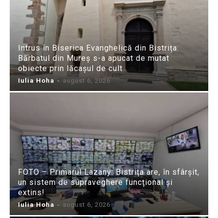
Intrus în Biserica Evanghelică din Bistrița:
Bărbatul din Mureș s-a apucat de mutat
obiecte prin lăcașul de cult
Iulia Hoha
-
august 6, 2026
FOTO – Primarul Lazany: Bistrița are, în sfârșit,
un sistem de supraveghere funcțional și
extins!
Iulia Hoha
-
august 6, 2026