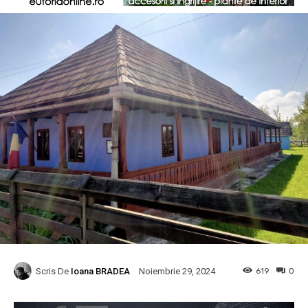
Scris De
Ioana BRADEA
619
0
Noiembrie 29, 2024