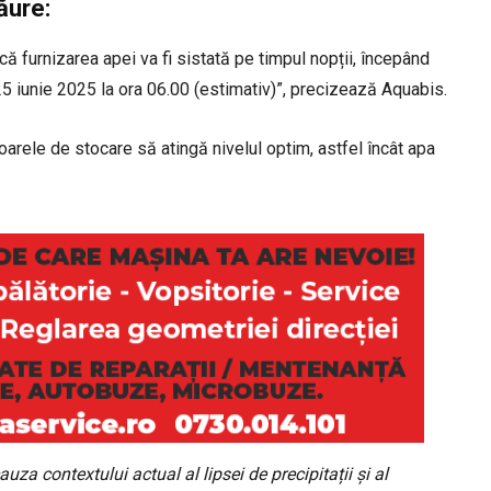
Tăure:
ă furnizarea apei va fi sistată pe timpul nopții, începând
25 iunie 2025
la ora 06.00 (estimativ)”, precizează Aquabis.
arele de stocare să atingă nivelul optim, astfel încât apa
a contextului actual al lipsei de precipitații și al