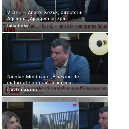
VIDEO – Andrei Kozuk, directorul
Aquabis: „Ajungem cu apa...
Iulia Hoha
-
iulie 21, 2026
Nicolae Moldovan: „E nevoie de
maturitate politică acum, mai...
Flavia DANCIU
-
iunie 10, 2026