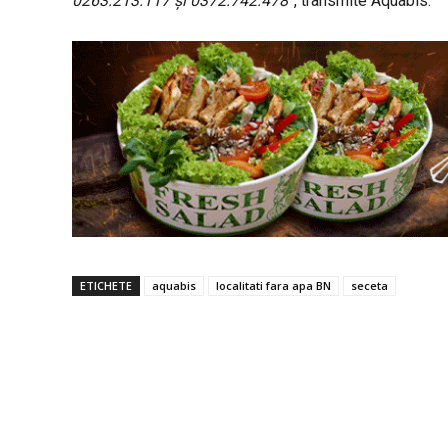
0263.213.117
și
0372.742.
478
”, transmite Aquabis
.
ETICHETE
aquabis
localitati fara apa BN
seceta