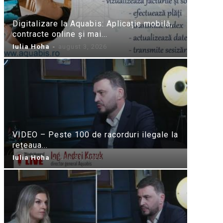
Digitalizare la Aquabis: Aplicație mobilă,
contracte online și mai...
Iulia Hoha
-
august 3, 2026
VIDEO – Peste 100 de racorduri ilegale la
rețeaua...
Iulia Hoha
-
iulie 31, 2026