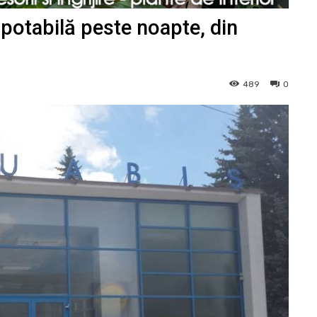
 potabilă peste noapte, din
489
0