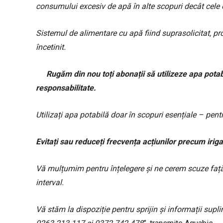
consumului excesiv de apă în alte scopuri decât cele 
S
istemul de alimentare cu apă fiind
suprasolicitat, p
încetinit
.
Rugăm din nou toți abonații să utilizeze apa potab
responsabilitate.
Utilizați apa potabilă doar în scopuri esențiale – pentr
Evitați sau reduceți frecvența acțiunilor precum iriga
Vă mulțumim pentru înțelegere și ne cerem scuze față
interval.
Vă stăm la dispoziție pentru sprijin și informații sup