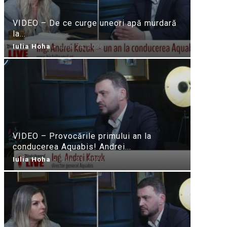
VIDEO – De ce curge uneori apă murdară
la...
Iulia Hoha
-
iulie 24, 2026
VIDEO – Provocările primului an la
conducerea Aquabis! Andrei...
Iulia Hoha
-
iulie 21, 2026