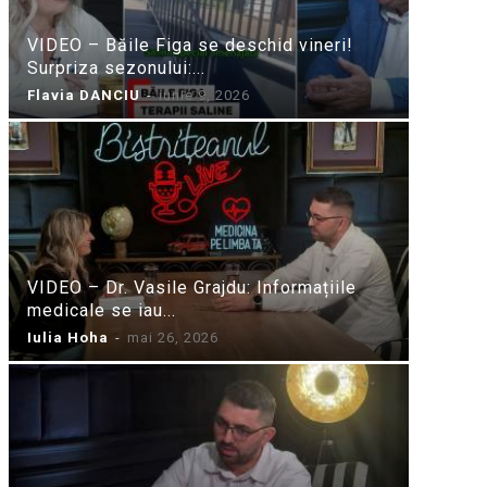
VIDEO – Băile Figa se deschid vineri!
Surpriza sezonului:...
Flavia DANCIU
-
iunie 9, 2026
VIDEO – Dr. Vasile Grajdu: Informațiile
medicale se iau...
Iulia Hoha
-
mai 26, 2026