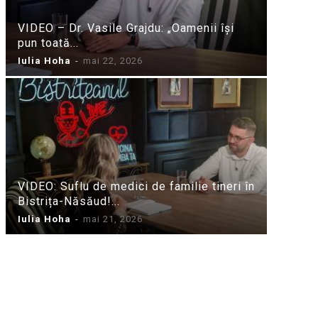
VIDEO – Dr. Vasile Grajdu: „Oamenii își
pun toată...
Iulia Hoha
-
mai 22, 2026
VIDEO: Suflu de medici de familie tineri în
Bistrița-Năsăud!...
Iulia Hoha
-
mai 21, 2026