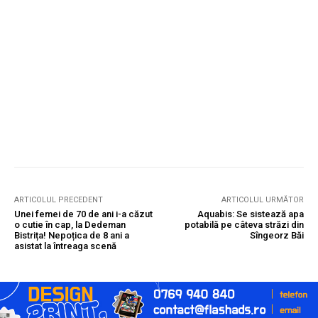
ARTICOLUL PRECEDENT
ARTICOLUL URMĂTOR
Unei femei de 70 de ani i-a căzut
Aquabis: Se sistează apa
o cutie în cap, la Dedeman
potabilă pe câteva străzi din
Bistrița! Nepoțica de 8 ani a
Sîngeorz Băi
asistat la întreaga scenă