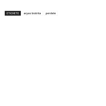
ETICHETE
aryas bistrita
perdele