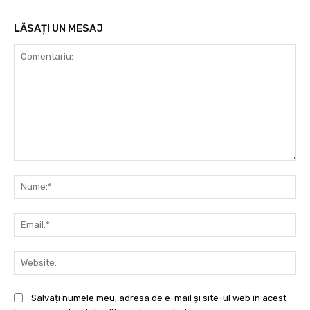
LĂSAȚI UN MESAJ
Comentariu:
Nu
Ema
Web
Salvați numele meu, adresa de e-mail și site-ul web în acest