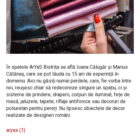
În spatele ArYaS Bistrița se află Ioana Călugăr și Marius
Cătănaș, care se pot lăuda cu 15 ani de experință în
domeniu. Aici nu găsiți numai perdele, care, fie vorba între
noi, reușesc chiar să redecoreze singure un spațiu, ci și
sisteme de prindere, draperii, corpuri de iluminat, fețe de
masă, jaluzele, tapete, riflaje antifonice sau decoruri de
poliuretan pentru pereți. Nu lipsesc obiectele de decor
realizate de designeri români.
aryas (1)