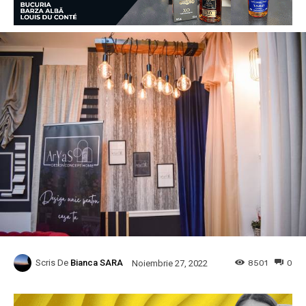
Scris De
Bianca SARA
8501
0
Noiembrie 27, 2022