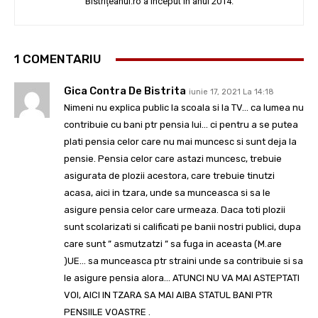
Bistrițeanul.ro a început în anul 2014.
1 COMENTARIU
Gica Contra De Bistrita
iunie 17, 2021 La 14:18
Nimeni nu explica public la scoala si la TV… ca lumea nu
contribuie cu bani ptr pensia lui… ci pentru a se putea
plati pensia celor care nu mai muncesc si sunt deja la
pensie. Pensia celor care astazi muncesc, trebuie
asigurata de plozii acestora, care trebuie tinutzi
acasa, aici in tzara, unde sa munceasca si sa le
asigure pensia celor care urmeaza. Daca toti plozii
sunt scolarizati si calificati pe banii nostri publici, dupa
care sunt ” asmutzatzi ” sa fuga in aceasta (M.are
)UE… sa munceasca ptr straini unde sa contribuie si sa
le asigure pensia alora… ATUNCI NU VA MAI ASTEPTATI
VOI, AICI IN TZARA SA MAI AIBA STATUL BANI PTR
PENSIILE VOASTRE .