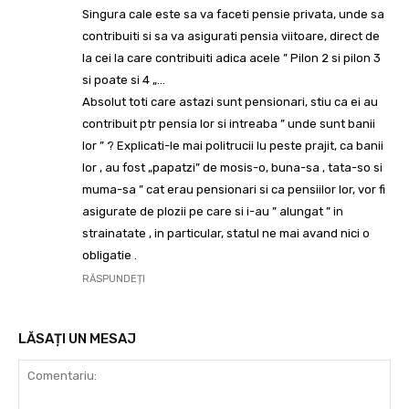
Singura cale este sa va faceti pensie privata, unde sa
contribuiti si sa va asigurati pensia viitoare, direct de
la cei la care contribuiti adica acele ” Pilon 2 si pilon 3
si poate si 4 „…
Absolut toti care astazi sunt pensionari, stiu ca ei au
contribuit ptr pensia lor si intreaba ” unde sunt banii
lor ” ? Explicati-le mai politrucii lu peste prajit, ca banii
lor , au fost „papatzi” de mosis-o, buna-sa , tata-so si
muma-sa ” cat erau pensionari si ca pensiilor lor, vor fi
asigurate de plozii pe care si i-au ” alungat ” in
strainatate , in particular, statul ne mai avand nici o
obligatie .
RĂSPUNDEȚI
LĂSAȚI UN MESAJ