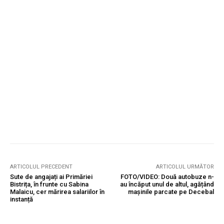
ARTICOLUL PRECEDENT
ARTICOLUL URMĂTOR
Sute de angajați ai Primăriei
FOTO/VIDEO: Două autobuze n-
Bistrița, în frunte cu Sabina
au încăput unul de altul, agățând
Malaicu, cer mărirea salariilor în
mașinile parcate pe Decebal
instanță