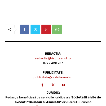
REDACȚIA:
redactia@bistriteanul.ro
0722.480.707
PUBLICITATE:
publicitate@bistriteanul.ro
JURIDIC:
Redacția beneficiază de serviciile juridice ale
Societatii civile de
avocati “Gaurean si Asociatii”
din Baroul Bucuresti