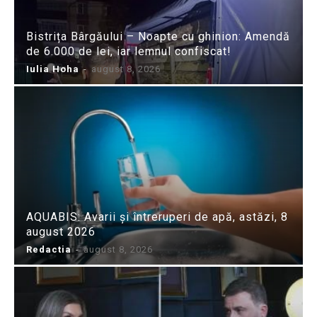
Bistrița Bârgăului – Noapte cu ghinion: Amendă
de 6.000 de lei, iar lemnul confiscat!
Iulia Hoha
-
august 8, 2026
AQUABIS: Avarii și întreruperi de apă, astăzi, 8
august 2026
Redactia
-
august 8, 2026