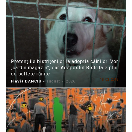
Pretențiile bistrițenilor la adopția câinilor: Vor
„ca din magazin”, dar Adăpostul Bistrița e plin
de suflete rănite
Flavia DANCIU
-
august 7, 2026