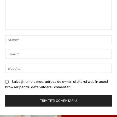
Comentariu:
Nu
Ema
Web
Salvați numele meu, adresa de e-mail și site-ul web în acest
browser pentru data viitoare i comentariu.