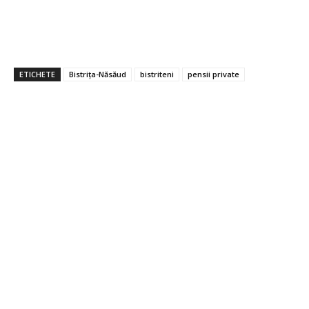
ETICHETE
Bistrița-Năsăud
bistriteni
pensii private