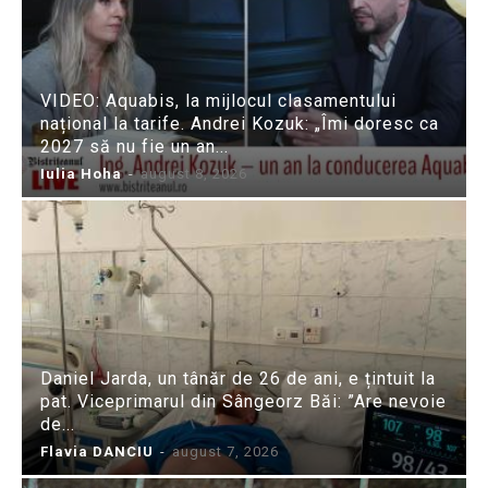
VIDEO: Aquabis, la mijlocul clasamentului
național la tarife. Andrei Kozuk: „Îmi doresc ca
2027 să nu fie un an...
Iulia Hoha
-
august 8, 2026
Daniel Jarda, un tânăr de 26 de ani, e țintuit la
pat. Viceprimarul din Sângeorz Băi: ”Are nevoie
de...
Flavia DANCIU
-
august 7, 2026