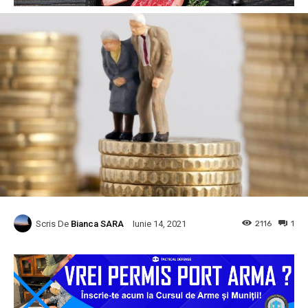
Scris De
Bianca SARA
2116
1
Iunie 14, 2021