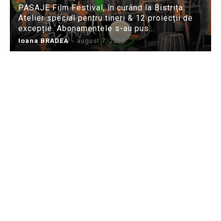
PASAJE Film Festival, în curând la Bistrița:
Atelier special pentru tineri & 12 proiecții de
excepție. Abonamentele s-au pus...
Ioana BRADEA
-
august 7, 2026