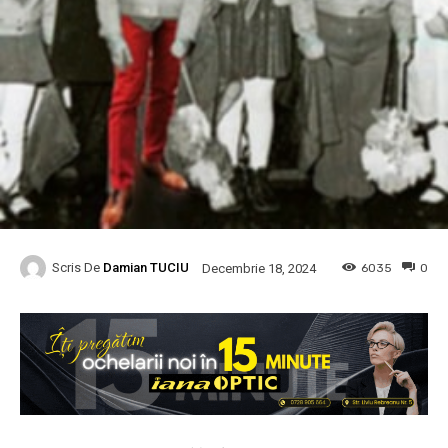
Scris De
Damian TUCIU
6035
0
Decembrie 18, 2024