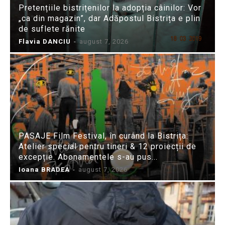
Pretențiile bistrițenilor la adopția câinilor: Vor
„ca din magazin”, dar Adăpostul Bistrița e plin
de suflete rănite
Flavia DANCIU
-
august 7, 2026
PASAJE Film Festival, în curând la Bistrița:
Atelier special pentru tineri & 12 proiecții de
excepție. Abonamentele s-au pus...
Ioana BRADEA
-
august 7, 2026