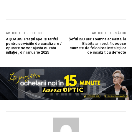
ARTICOLUL PRECEDENT
ARTICOLUL URMĂTOR
AQUABIS: Prețul apei și tariful
Șeful ISU BN: Toamna aceasta, la
pentru serviciile de canalizare /
Bistrița am avut 4 decese
epurare se vor ajusta cu rata
cauzate de folosirea instalațiilor
inflației, din ianuarie 2025
de încălzit cu defecte