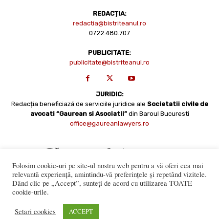
REDACȚIA:
redactia@bistriteanul.ro
0722.480.707
PUBLICITATE:
publicitate@bistriteanul.ro
JURIDIC:
Redacția beneficiază de serviciile juridice ale
Societatii civile de
avocati “Gaurean si Asociatii”
din Baroul Bucuresti
office@gaureanlawyers.ro
Folosim cookie-uri pe site-ul nostru web pentru a vă oferi cea mai
relevantă experiență, amintindu-vă preferințele și repetând vizitele.
Dând clic pe „Accept”, sunteți de acord cu utilizarea TOATE
cookie-urile.
Reproducerea totală sau parțială a materialelor este permisă
numai cu acordul expres al Bistriteanul.Ro. © Copyright 2008 -
Setari cookies
ACCEPT
2021 Bistrițeanul.ro