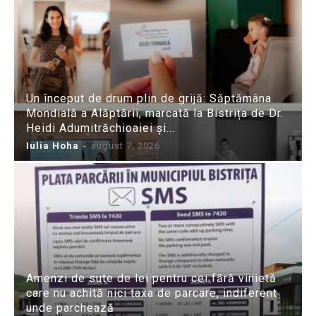
Un început de drum plin de grijă: Săptămâna
Mondială a Alăptării, marcată la Bistrița de Dr.
Heidi Adumitrăchioaiei și...
Iulia Hoha
-
august 7, 2026
Amenzi de sute de lei pentru cei fără vinietă
care nu achită nici taxa de parcare, indiferent
unde parchează