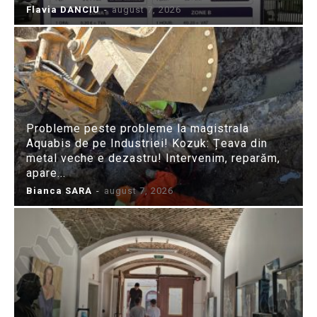
Flavia DANCIU
-
august 7, 2026
Probleme peste probleme la magistrala
Aquabis de pe Industriei! Kozuk: Țeava din
metal veche e dezastru! Intervenim, reparăm,
apare...
Bianca SARA
-
august 7, 2026