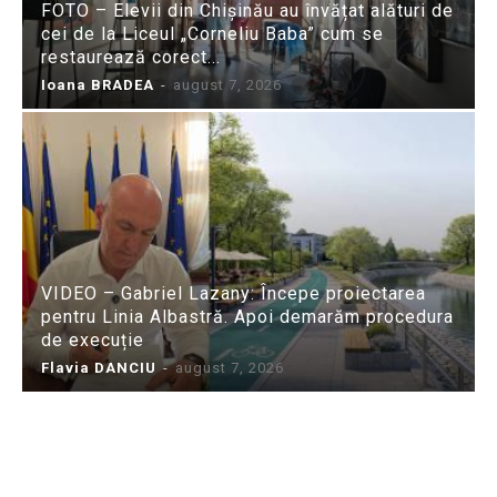
FOTO – Elevii din Chișinău au învățat alături de
cei de la Liceul „Corneliu Baba” cum se
restaurează corect...
Ioana BRADEA
-
august 7, 2026
VIDEO – Gabriel Lazany: Începe proiectarea
pentru Linia Albastră. Apoi demarăm procedura
de execuție
Flavia DANCIU
-
august 7, 2026