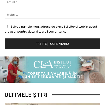
Ema
Web
Salvați numele meu, adresa de e-mail și site-ul web în acest
browser pentru data viitoare i comentariu.
ULTIMELE ȘTIRI