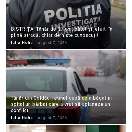
BISTRIȚA: Tânăr de 17 ani, bătut și jefuit, în
plină stradă, chiar de niște cunoscuți!
Iulia Hoha
-
august 7, 2026
Tânăr din Coldău, reținut după ce a băgat în
spital un bărbat care a vrut să aplaneze un
conflict
Iulia Hoha
-
august 7, 2026