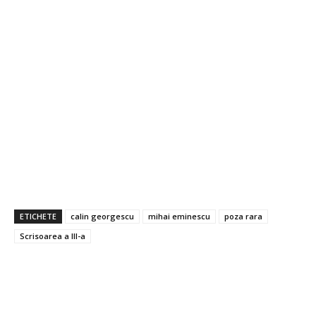
ETICHETE
calin georgescu
mihai eminescu
poza rara
Scrisoarea a III-a