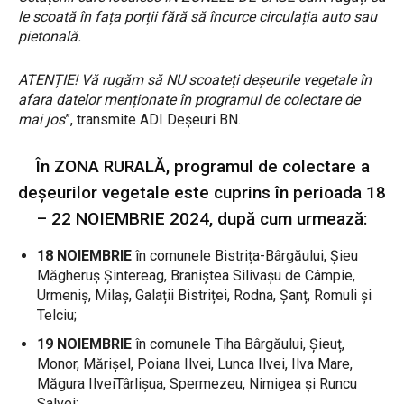
le scoată în fața porții fără să încurce circulația auto sau
pietonală.
ATENȚIE! Vă rugăm să NU scoateți deșeurile vegetale în
afara datelor menționate în programul de colectare de
mai jos
”, transmite ADI Deșeuri BN.
În ZONA RURALĂ, programul de colectare a
deșeurilor vegetale este cuprins în perioada 18
– 22 NOIEMBRIE 2024, după cum urmează:
18 NOIEMBRIE
în comunele Bistrița-Bârgăului, Șieu
Măgheruș Șintereag, Braniștea Silivașu de Câmpie,
Urmeniș, Milaș, Galații Bistriței, Rodna, Șanț, Romuli și
Telciu;
19 NOIEMBRIE
în comunele Tiha Bârgăului, Șieuț,
Monor, Mărișel, Poiana Ilvei, Lunca Ilvei, Ilva Mare,
Măgura IlveiTârlișua, Spermezeu, Nimigea și Runcu
Salvei;