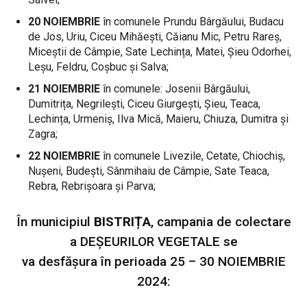
20 NOIEMBRIE
în comunele Prundu Bârgăului, Budacu
de Jos, Uriu, Ciceu Mihăești, Căianu Mic, Petru Rareș,
Miceștii de Câmpie, Sate Lechința, Matei, Șieu Odorhei,
Leșu, Feldru, Coșbuc și Salva;
21 NOIEMBRIE
în comunele: Josenii Bârgăului,
Dumitrița, Negrilești, Ciceu Giurgești, Șieu, Teaca,
Lechința, Urmeniș, Ilva Mică, Maieru, Chiuza, Dumitra și
Zagra;
22 NOIEMBRIE
în comunele Livezile, Cetate, Chiochiș,
Nușeni, Budești, Sânmihaiu de Câmpie, Sate Teaca,
Rebra, Rebrișoara și Parva;
În municipiul
BISTRIȚA
, campania de colectare
a DEȘEURILOR VEGETALE se
va desfășura în perioada 25 – 30 NOIEMBRIE
2024: