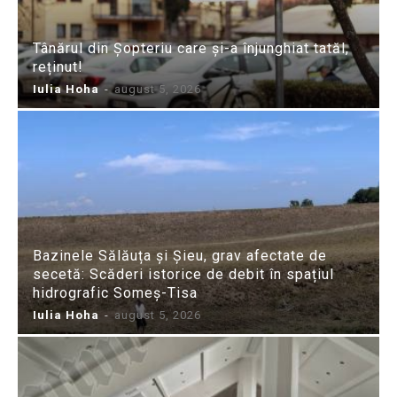
Tânărul din Șopteriu care și-a înjunghiat tatăl,
reținut!
Iulia Hoha
-
august 5, 2026
Bazinele Sălăuța și Șieu, grav afectate de
secetă: Scăderi istorice de debit în spațiul
hidrografic Someș-Tisa
Iulia Hoha
-
august 5, 2026