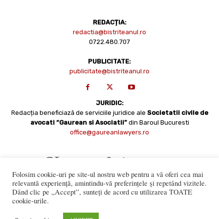
REDACȚIA:
redactia@bistriteanul.ro
0722.480.707
PUBLICITATE:
publicitate@bistriteanul.ro
JURIDIC:
Redacția beneficiază de serviciile juridice ale
Societatii civile de
avocati “Gaurean si Asociatii”
din Baroul Bucuresti
office@gaureanlawyers.ro
Folosim cookie-uri pe site-ul nostru web pentru a vă oferi cea mai
relevantă experiență, amintindu-vă preferințele și repetând vizitele.
Dând clic pe „Accept”, sunteți de acord cu utilizarea TOATE
cookie-urile.
Reproducerea totală sau parțială a materialelor este permisă
numai cu acordul expres al Bistriteanul.Ro. © Copyright 2008 -