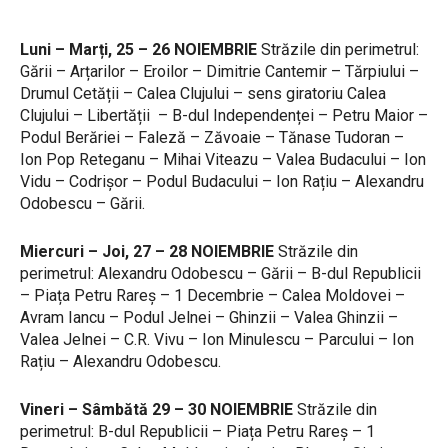
Luni – Marți, 25 – 26 NOIEMBRIE
Străzile din perimetrul:
Gării – Arțarilor – Eroilor – Dimitrie Cantemir – Tărpiului –
Drumul Cetății – Calea Clujului – sens giratoriu Calea
Clujului – Libertății – B-dul Independenței – Petru Maior –
Podul Berăriei – Faleză – Zăvoaie – Tănase Tudoran –
Ion Pop Reteganu – Mihai Viteazu – Valea Budacului – Ion
Vidu – Codrișor – Podul Budacului – Ion Rațiu – Alexandru
Odobescu – Gării.
Miercuri – Joi, 27 – 28 NOIEMBRIE
Străzile din
perimetrul: Alexandru Odobescu – Gării – B-dul Republicii
– Piața Petru Rareș – 1 Decembrie – Calea Moldovei –
Avram Iancu – Podul Jelnei – Ghinzii – Valea Ghinzii –
Valea Jelnei – C.R. Vivu – Ion Minulescu – Parcului – Ion
Rațiu – Alexandru Odobescu.
Vineri – Sâmbătă 29 – 30 NOIEMBRIE
Străzile din
perimetrul: B-dul Republicii – Piața Petru Rareș – 1