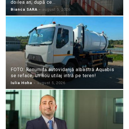
doilea an, după ce...
Bianca SARA
-
august 5, 2026
FOTO: Renumita autovidanjă albastră Aquabis
se reface, un nou utilaj intră pe teren!
Iulia Hoha
-
august 5, 2026