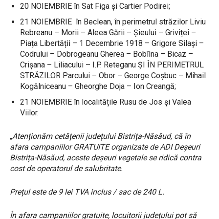
20 NOIEMBRIE în Sat Figa și Cartier Podirei;
21 NOIEMBRIE în Beclean, în perimetrul străzilor Liviu
Rebreanu – Morii – Aleea Gării – Șieului – Griviței –
Piața Libertății – 1 Decembrie 1918 – Grigore Silași –
Codrului – Dobrogeanu Gherea – Bobîlna – Bicaz –
Crișana – Liliacului – I.P. Reteganu ȘI ÎN PERIMETRUL
STRĂZILOR Parcului – Obor – George Coșbuc – Mihail
Kogălniceanu – Gheorghe Doja – Ion Creangă;
21 NOIEMBRIE în localitățile Rusu de Jos și Valea
Viilor.
„
Atenționăm cetățenii județului Bistrița-Năsăud, că în
afara campaniilor GRATUITE organizate de ADI Deșeuri
Bistrița-Năsăud, aceste deșeuri vegetale se ridică contra
cost de operatorul de salubritate.
Prețul este de 9 lei TVA inclus / sac de 240 L.
În afara campaniilor gratuite, locuitorii județului pot să