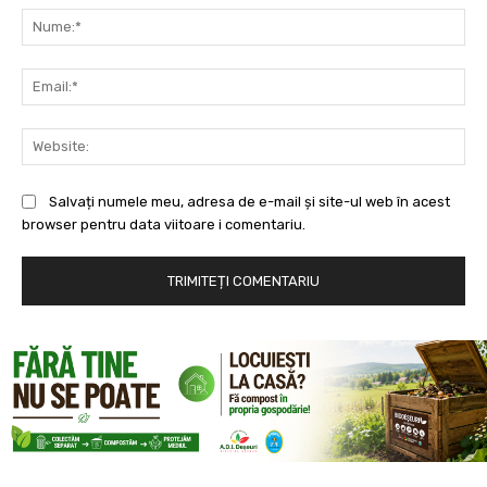
Nu
Ema
Web
Salvați numele meu, adresa de e-mail și site-ul web în acest
browser pentru data viitoare i comentariu.