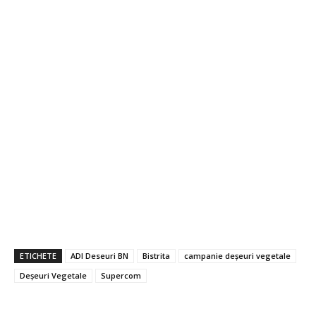
ETICHETE
ADI Deseuri BN
Bistrita
campanie deșeuri vegetale
Deșeuri Vegetale
Supercom