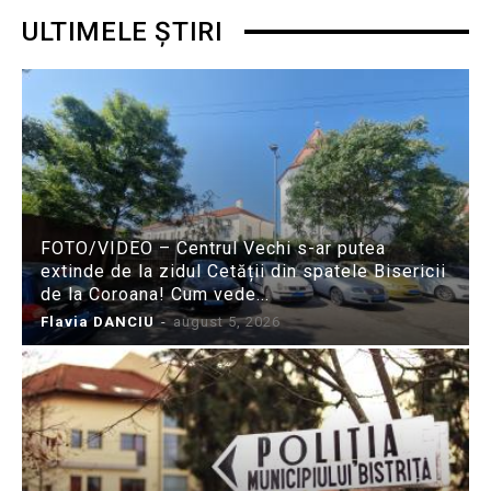
ULTIMELE ȘTIRI
FOTO/VIDEO – Centrul Vechi s-ar putea
extinde de la zidul Cetății din spatele Bisericii
de la Coroana! Cum vede...
Flavia DANCIU
-
august 5, 2026