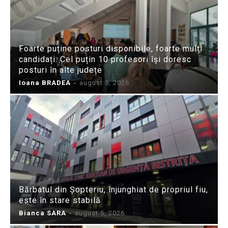
Foarte puține posturi disponibile, foarte mulți
candidați: Cel puțin 10 profesori își doresc
posturi în alte județe
Ioana BRADEA
-
august 5, 2026
Bărbatul din Șopteriu, înjunghiat de propriul fiu,
este în stare stabilă
Bianca SARA
-
august 5, 2026