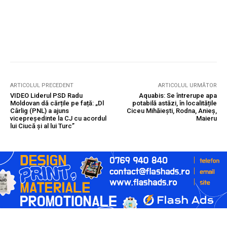
ARTICOLUL PRECEDENT
ARTICOLUL URMĂTOR
VIDEO Liderul PSD Radu
Aquabis: Se întrerupe apa
Moldovan dă cărțile pe față: „Dl
potabilă astăzi, în localitățile
Cârlig (PNL) a ajuns
Ciceu Mihăiești, Rodna, Anieș,
vicepreședinte la CJ cu acordul
Maieru
lui Ciucă și al lui Turc”