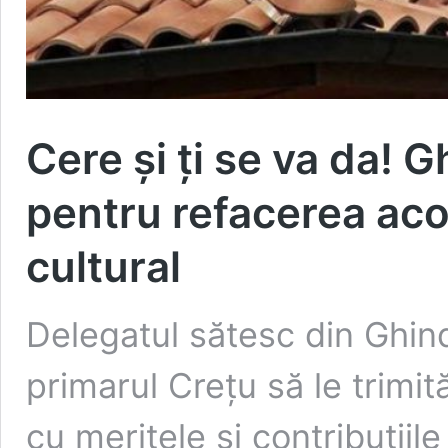
Cere și ți se va da! G
pentru refacerea aco
cultural
Delegatul sătesc din Ghind
primarul Crețu să le trimită
cu meritele și contribuțiil