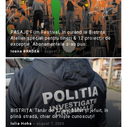
PASAJE Film Festival, în curând la Bistrița:
Atelier special pentru tineri & 12 proiecții de
excepție. Abonamentele s-au pus...
Ioana BRADEA
-
august 7, 2026
BISTRIȚA: Tânăr de 17 ani, bătut și jefuit, în
plină stradă, chiar de niște cunoscuți!
Iulia Hoha
-
august 7, 2026