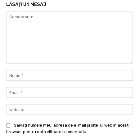
LĂSAȚI UN MESAJ
Comentariu:
Nu
Ema
Web
Salvați numele meu, adresa de e-mail și site-ul web în acest
browser pentru data viitoare i comentariu.