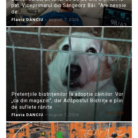
pat. Viceprimarul din Sângeorz Băi: ”Are nevoie
de...
Flavia DANCIU
-
august 7, 2026
Pretențiile bistrițenilor la adopția câinilor: Vor
„ca din magazin”, dar Adăpostul Bistrița e plin
de suflete rănite
Flavia DANCIU
-
august 7, 2026