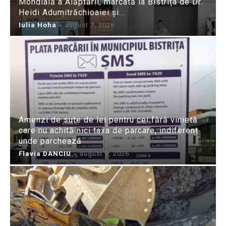
Mondială a Alăptării, marcată la Bistrița de Dr.
Heidi Adumitrăchioaiei și...
Iulia Hoha
-
august 7, 2026
Amenzi de sute de lei pentru cei fără vinietă
care nu achită nici taxa de parcare, indiferent
unde parchează
Flavia DANCIU
-
august 7, 2026