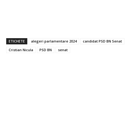
ETICHETE
alegeri parlamentare 2024
candidat PSD BN Senat
Cristian Nicula
PSD BN
senat