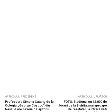
ARTICOLUL PRECEDENT
ARTICOLUL URMĂTOR
Profesoara Simona Catarig de la
FOTO: Stadionul cu 12.000 de
Colegiul „George Coșbuc” din
locuri de la Bistrița, mai aproape
Năsăud are nevoie de ajutorul
de realitate! La intrare va fi