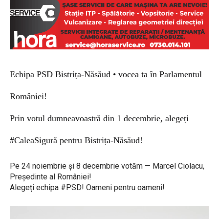
Echipa PSD Bistrița-Năsăud • vocea ta în Parlamentul
României!
Prin votul dumneavoastră din 1 decembrie, alegeți
#CaleaSigură pentru Bistrița-Năsăud!
Pe 24 noiembrie și 8 decembrie votăm — Marcel Ciolacu,
Președinte al României!
Alegeți echipa #PSD! Oameni pentru oameni!
P