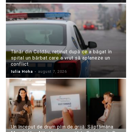
Tânăr din Coldău, reținut după ce a băgat în
spital un bărbat care a vrut să aplaneze un
conflict
Iulia Hoha
-
august 7, 2026
Un început de drum plin de grijă: Săptămâna