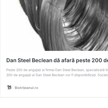
Dan Steel Beclean dă afară peste 200 d
Peste 200 de angajați ai firmei Dan Steel Beclean, specializată î
200 de angajați ai Dan Steel Beclean vor fi disponibilizați. Soci
Bistrițeanul.ro