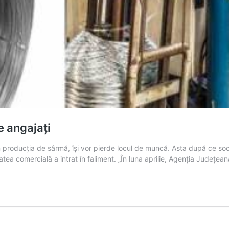
e angajați
n producția de sârmă, își vor pierde locul de muncă. Asta după ce soci
etatea comercială a intrat în faliment. „În luna aprilie, Agenția Jude