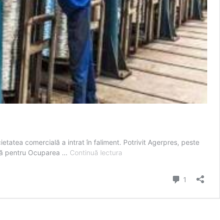
etatea comercială a intrat în faliment. Potrivit Agerpres, peste
Dan
țeană pentru Ocuparea …
Continuă lectura
Steel
Beclean
comentari
1
dă
afară
peste
200