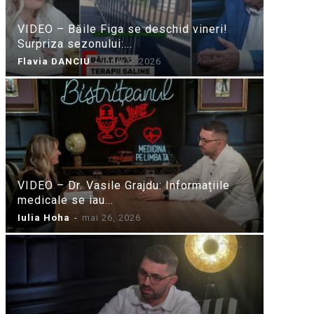
VIDEO – Băile Figa se deschid vineri!
Surpriza sezonului:...
Flavia DANCIU
-
iunie 9, 2026
VIDEO – Dr. Vasile Grajdu: Informațiile
medicale se iau...
Iulia Hoha
-
mai 26, 2026