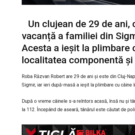
Un clujean de 29 de ani, 
vacanță a familiei din Sigm
Acesta a ieșit la plimbare 
localitatea componentă și 
Roba Răzvan Robert are 29 de ani și este din Cluj-Napo
Sigmir, iar ieri după-masă a ieșit la plimbare cu câine 
După o vreme câinele s-a reîntors acasă, însă nu și tân
la 112. Începând de aseară, tânărul este căutat de poliți