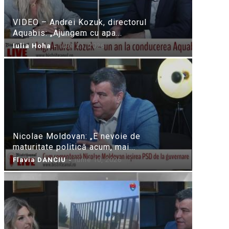
VIDEO – Andrei Kozuk, directorul
Aquabis: „Ajungem cu apa...
Iulia Hoha
-
iulie 21, 2026
Nicolae Moldovan: „E nevoie de
maturitate politică acum, mai...
Flavia DANCIU
-
iunie 10, 2026