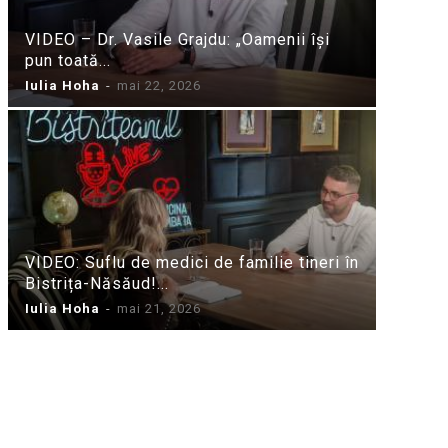
VIDEO – Dr. Vasile Grajdu: „Oamenii își
pun toată...
Iulia Hoha
-
mai 22, 2026
VIDEO: Suflu de medici de familie tineri în
Bistrița-Năsăud!...
Iulia Hoha
-
mai 21, 2026