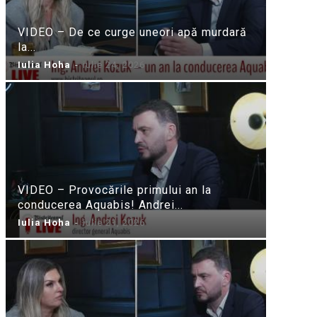
VIDEO – De ce curge uneori apă murdară
la...
Iulia Hoha
-
iulie 24, 2026
VIDEO – Provocările primului an la
conducerea Aquabis! Andrei...
Iulia Hoha
-
iulie 21, 2026