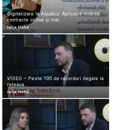
Digitalizare la Aquabis: Aplicație mobilă,
contracte online și mai...
Iulia Hoha
-
august 3, 2026
VIDEO – Peste 100 de racorduri ilegale la
rețeaua...
Iulia Hoha
-
iulie 31, 2026