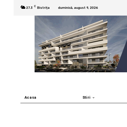
C
27.3
Bistrița
duminică, august 9, 2026
Acasa
Stiri