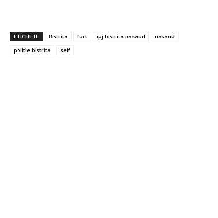
ETICHETE
Bistrita
furt
ipj bistrita nasaud
nasaud
politie bistrita
seif