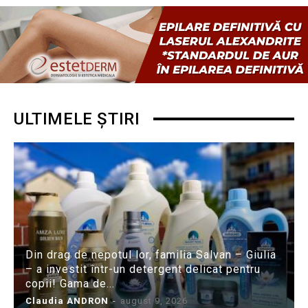
ULTIMELE ȘTIRI
Din drag de nepotul lor, familia Salvan – Giulia
– a investit într-un detergent delicat pentru
copii! Gama de...
Claudia ANDRON
-
august 9, 2026