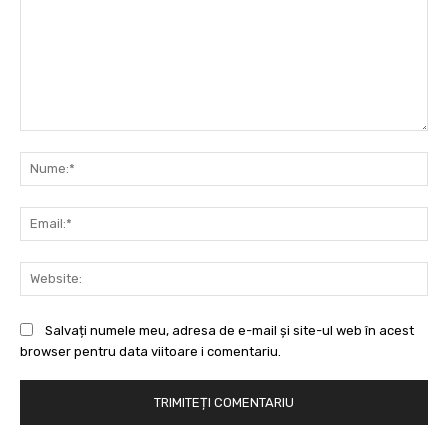
Comentariu:
Nu
Ema
Web
Salvați numele meu, adresa de e-mail și site-ul web în acest
browser pentru data viitoare i comentariu.