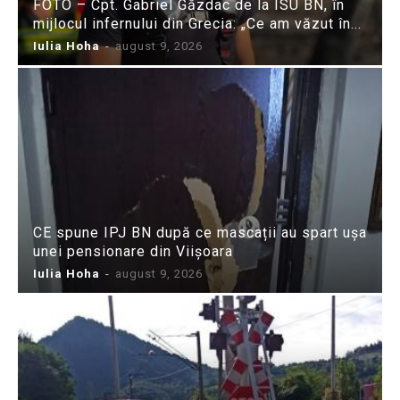
FOTO – Cpt. Gabriel Găzdac de la ISU BN, în
mijlocul infernului din Grecia: „Ce am văzut în...
Iulia Hoha
-
august 9, 2026
CE spune IPJ BN după ce mascații au spart ușa
unei pensionare din Viișoara
Iulia Hoha
-
august 9, 2026