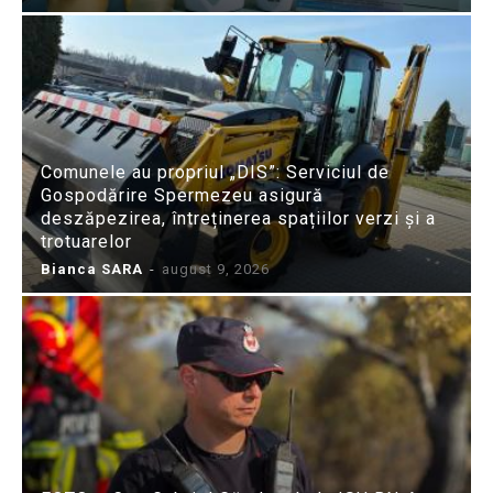
Comunele au propriul „DIS”: Serviciul de
Gospodărire Spermezeu asigură
deszăpezirea, întreținerea spațiilor verzi și a
trotuarelor
Bianca SARA
-
august 9, 2026