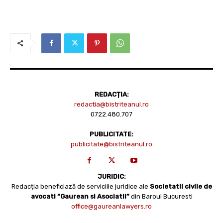
REDACȚIA:
redactia@bistriteanul.ro
0722.480.707
PUBLICITATE:
publicitate@bistriteanul.ro
JURIDIC:
Redacția beneficiază de serviciile juridice ale
Societatii civile de
avocati “Gaurean si Asociatii”
din Baroul Bucuresti
office@gaureanlawyers.ro