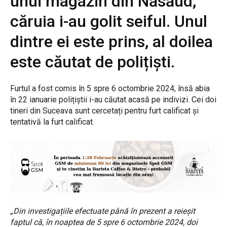
unui magazin din Năsăud,
căruia i-au golit seiful. Unul
dintre ei este prins, al doilea
este căutat de polițiști.
Furtul a fost comis în 5 spre 6 octombrie 2024, însă abia
în 22 ianuarie polițiștii i-au căutat acasă pe indivizi. Cei doi
tineri din Suceava sunt cercetați pentru furt calificat și
tentativă la furt calificat.
„Din investigațiile efectuate până în prezent a reieșit
faptul că, în noaptea de 5 spre 6 octombrie 2024, doi