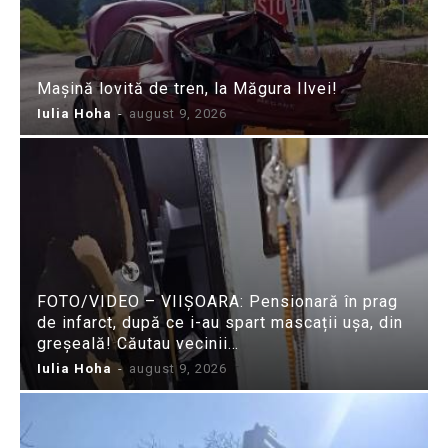
Mașină lovită de tren, la Măgura Ilvei!
Iulia Hoha
-
august 9, 2026
FOTO/VIDEO – VIIȘOARA: Pensionară în prag
de infarct, după ce i-au spart mascații ușa, din
greșeală! Căutau vecinii…
Iulia Hoha
-
august 9, 2026