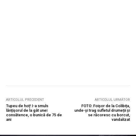
ARTICOLUL PRECEDENT
ARTICOLUL URMĂTOR
Tupeu de hoț! I-a smuls
FOTO: Foișor de la Colibița,
lănțișorul de la gât unei
unde-și trag sufletul drumeții și
consătence, o bunică de 75 de
se răcoresc cu borcut,
ani
vandalizat