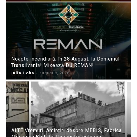
Noapte incendiară, în 28 August, la Domeniul
Transilvania! Mixează DJ REMAN!
Iulia Hoha
-
august 8, 2026
ALTE Vremuri. Amintiri despre MEBIS, Fabrica
Mecanica Bistrița: Una dintre cele mai