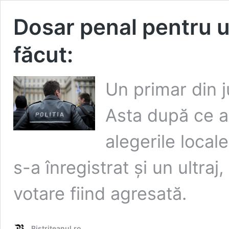
Dosar penal pentru u
făcut:
Un primar din j
Asta după ce a 
alegerile local
s-a înregistrat și un ultraj,
votare fiind agresată.
Bistrițeanul.ro