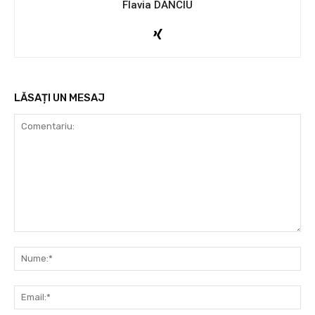
Flavia DANCIU
LĂSAȚI UN MESAJ
Comentariu:
Nu
Ema