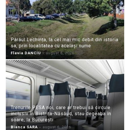
Pârâul Lechința, la cel mai mic debit din istoria
sa, prin localitatea cu același nume
Flavia DANCIU
-
august 6, 2026
Trenurile PESA noi, care ar trebui să circule
inclusiv în Bistrița-Năsăud, stau degeaba în
soare, la București
Bianca SARA
-
august 6, 2026