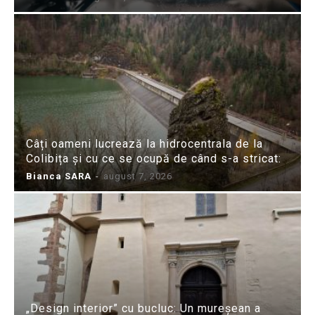
Câți oameni lucrează la hidrocentrala de la
Colibița și cu ce se ocupă de când s-a stricat:
Bianca SARA
-
august 7, 2026
„Design interior” cu bucluc: Un mureșean a