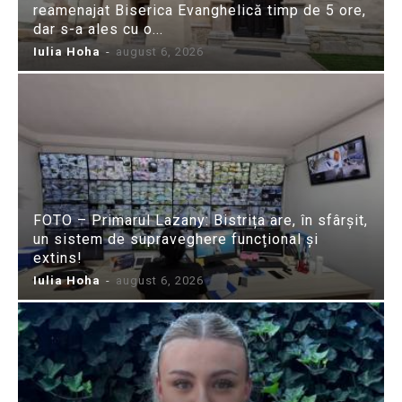
reamenajat Biserica Evanghelică timp de 5 ore,
dar s-a ales cu o...
Iulia Hoha
-
august 6, 2026
FOTO – Primarul Lazany: Bistrița are, în sfârșit,
un sistem de supraveghere funcțional și
extins!
Iulia Hoha
-
august 6, 2026