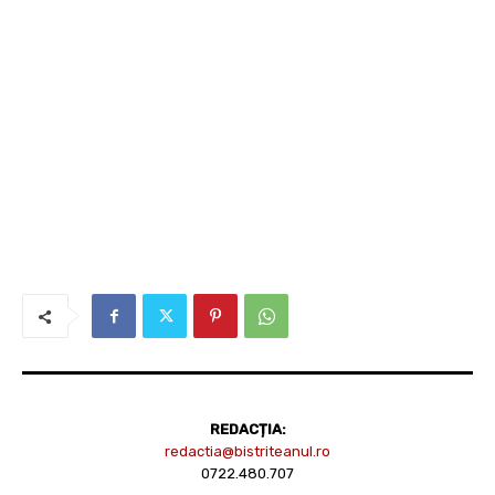
REDACȚIA:
redactia@bistriteanul.ro
0722.480.707