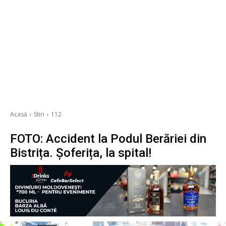
Acasă
Stiri
112
FOTO: Accident la Podul Berăriei din
Bistrița. Șoferița, la spital!