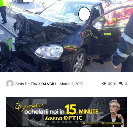
Scris De
Flavia DANCIU
3001
0
Martie 2, 2023