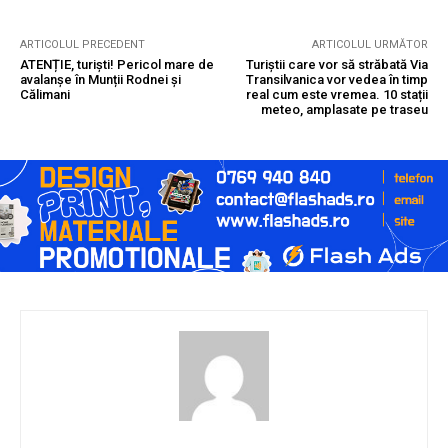
ARTICOLUL PRECEDENT
ARTICOLUL URMĂTOR
ATENȚIE, turiști! Pericol mare de
Turiștii care vor să străbată Via
avalanșe în Munții Rodnei și
Transilvanica vor vedea în timp
Călimani
real cum este vremea. 10 stații
meteo, amplasate pe traseu