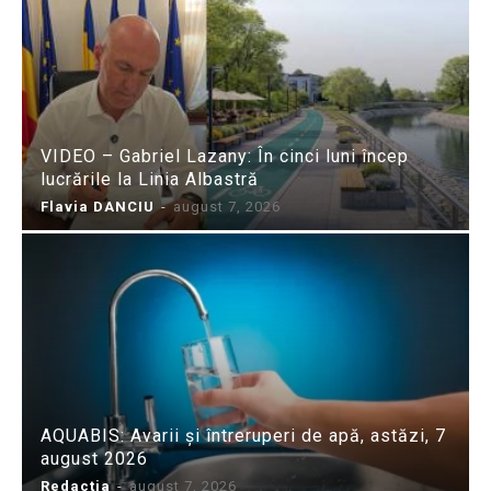
VIDEO – Gabriel Lazany: În cinci luni încep
lucrările la Linia Albastră
Flavia DANCIU
-
august 7, 2026
AQUABIS: Avarii și întreruperi de apă, astăzi, 7
august 2026
Redactia
-
august 7, 2026