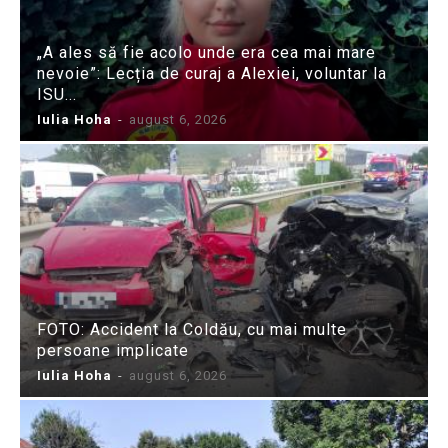
„A ales să fie acolo unde era cea mai mare
nevoie”: Lecția de curaj a Alexiei, voluntar la
ISU...
Iulia Hoha
-
august 6, 2026
FOTO: Accident la Coldău, cu mai multe
persoane implicate
Iulia Hoha
-
august 6, 2026