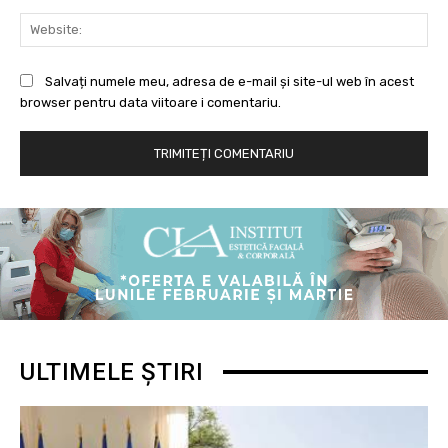
Web
Salvați numele meu, adresa de e-mail și site-ul web în acest
browser pentru data viitoare i comentariu.
ULTIMELE ȘTIRI