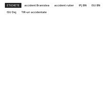
ETICHETE
accident Branistea
accident rutier
IPJ BN
ISU BN
ISU Dej
TIR-uri accidentate