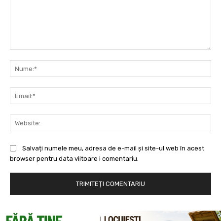
Comentariu:
Nu
Ema
Web
Salvați numele meu, adresa de e-mail și site-ul web în acest
browser pentru data viitoare i comentariu.