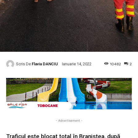
Scris De
Flavia DANCIU
10482
2
Ianuarie 14, 2022
- Advertisement -
Traficul este blocat total în Braniștea, după