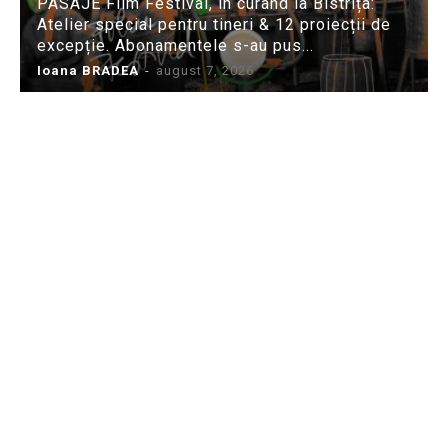
PASAJE Film Festival, în curând la Bistrița:
Atelier special pentru tineri & 12 proiecții de
excepție. Abonamentele s-au pus...
Ioana BRADEA
-
august 7, 2026