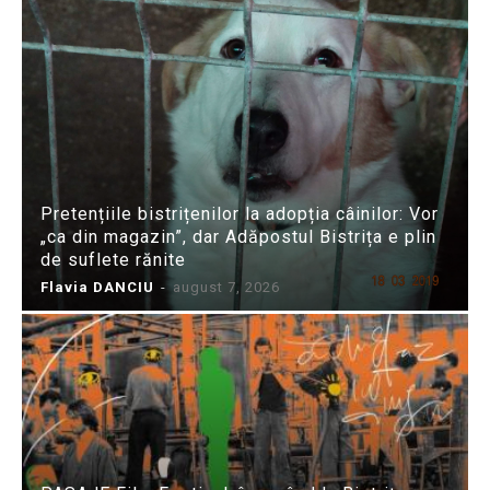
Pretențiile bistrițenilor la adopția câinilor: Vor
„ca din magazin”, dar Adăpostul Bistrița e plin
de suflete rănite
Flavia DANCIU
-
august 7, 2026