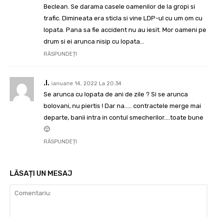
Beclean. Se darama casele oamenilor de la gropi si
trafic. Dimineata era sticla si vine LDP-ul cu um om cu
lopata. Pana sa fie accident nu au iesit. Mor oameni pe
drum si ei arunca nisip cu lopata…
RĂSPUNDEȚI
.I.
ianuarie 14, 2022 La 20:34
Se arunca cu lopata de ani de zile ? Si se arunca
bolovani, nu piertis ! Dar na….. contractele merge mai
departe, banii intra in contul smecherilor….toate bune
🙂
RĂSPUNDEȚI
LĂSAȚI UN MESAJ