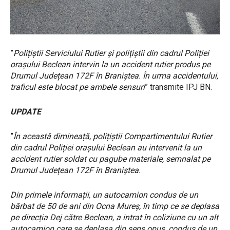
”
Polițiștii Serviciului Rutier și polițiștii din cadrul Poliției
orașului Beclean intervin la un accident rutier produs pe
Drumul Județean 172F în Braniștea. În urma accidentului,
traficul este blocat pe ambele sensuri
” transmite IPJ BN.
UPDATE
”
În această dimineață, polițiștii Compartimentului Rutier
din cadrul Poliției orașului Beclean au intervenit la un
accident rutier soldat cu pagube materiale, semnalat pe
Drumul Județean 172F în Braniștea.
Din primele informații, un autocamion condus de un
bărbat de 50 de ani din Ocna Mureș, în timp ce se deplasa
pe direcția Dej către Beclean, a intrat în coliziune cu un alt
autocamion care se deplasa din sens opus, condus de un