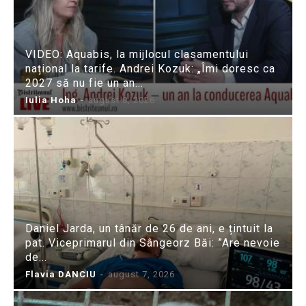
VIDEO: Aquabis, la mijlocul clasamentului
național la tarife. Andrei Kozuk: „Îmi doresc ca
2027 să nu fie un an...
Iulia Hoha
-
august 8, 2026
Daniel Jarda, un tânăr de 26 de ani, e țintuit la
pat. Viceprimarul din Sângeorz Băi: ”Are nevoie
de...
Flavia DANCIU
-
august 7, 2026