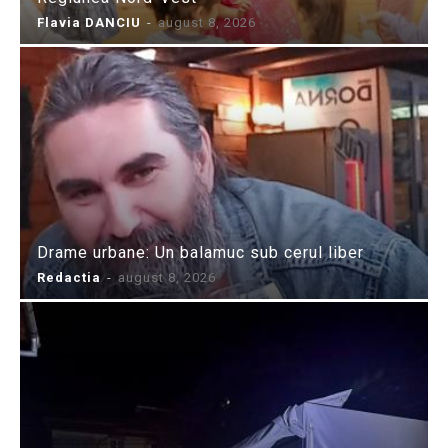
Flavia DANCIU
-
august 8, 2026
Drame urbane: Un balamuc sub cerul liber
Redactia
-
august 8, 2026