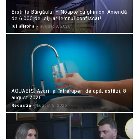
Bistrița Bârgăului – Noapte cu ghinion: Amendă
de 6.000 de lei, iar lemnul confiscat!
Iulia Hoha
-
august 8, 2026
AQUABIS: Avarii și întreruperi de apă, astăzi, 8
august 2026
Redactia
-
august 8, 2026