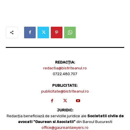
REDACȚIA:
redactia@bistriteanul.ro
0722.480.707
PUBLICITATE:
publicitate@bistriteanul.ro
JURIDIC:
Redacția beneficiază de serviciile juridice ale
Societatii civile de
avocati “Gaurean si Asociatii”
din Baroul Bucuresti
office@gaureanlawyers.ro