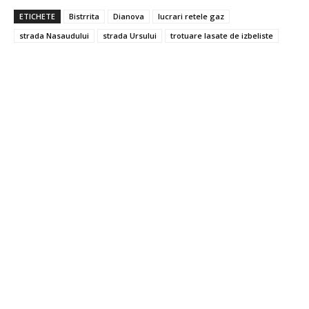
ETICHETE
Bistrrita
Dianova
lucrari retele gaz
strada Nasaudului
strada Ursului
trotuare lasate de izbeliste