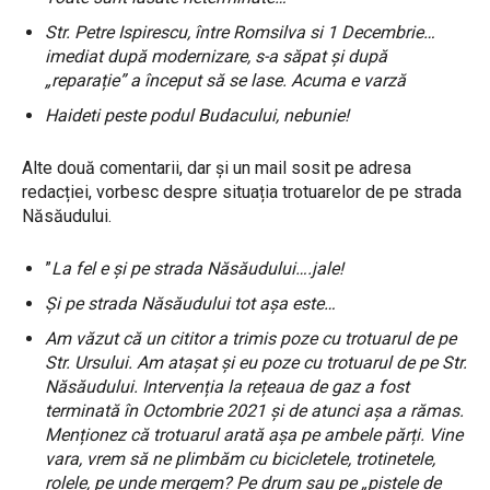
Str. Petre Ispirescu, între Romsilva si 1 Decembrie…
imediat după modernizare, s-a săpat și după
„reparație” a început să se lase. Acuma e varză
Haideti peste podul Budacului, nebunie!
Alte două comentarii, dar și un mail sosit pe adresa
redacției, vorbesc despre situația trotuarelor de pe strada
Năsăudului.
”
La fel e și pe strada Năsăudului….jale!
Și pe strada Năsăudului tot așa este…
Am văzut că un cititor a trimis poze cu trotuarul de pe
Str. Ursului. Am atașat și eu poze cu trotuarul de pe Str.
Năsăudului. Intervenția la rețeaua de gaz a fost
terminată în Octombrie 2021 și de atunci așa a rămas.
Menționez că trotuarul arată așa pe ambele părți. Vine
vara, vrem să ne plimbăm cu bicicletele, trotinetele,
rolele, pe unde mergem? Pe drum sau pe „pistele de