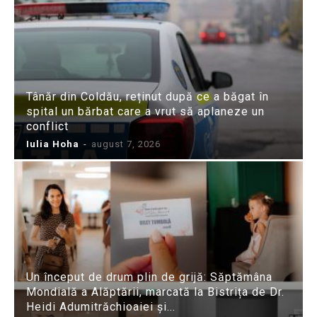
Tânăr din Coldău, reținut după ce a băgat în
spital un bărbat care a vrut să aplaneze un
conflict
Iulia Hoha
-
august 7, 2026
Un început de drum plin de grijă: Săptămâna
Mondială a Alăptării, marcată la Bistrița de Dr.
Heidi Adumitrăchioaiei și...