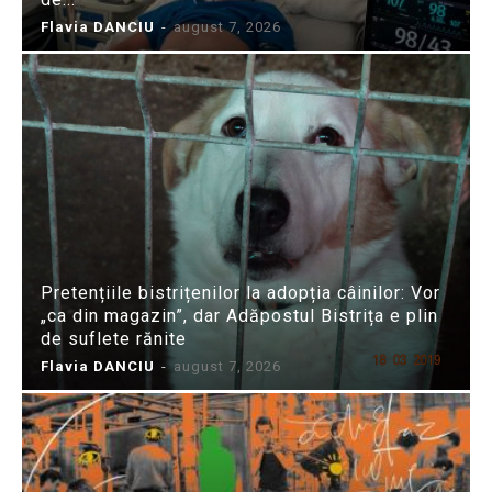
Flavia DANCIU
-
august 7, 2026
Pretențiile bistrițenilor la adopția câinilor: Vor
„ca din magazin”, dar Adăpostul Bistrița e plin
de suflete rănite
Flavia DANCIU
-
august 7, 2026