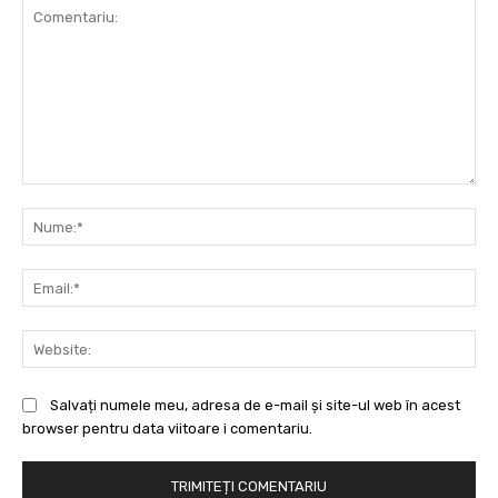
Comentariu:
Nu
Ema
Web
Salvați numele meu, adresa de e-mail și site-ul web în acest
browser pentru data viitoare i comentariu.