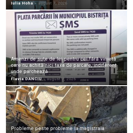
Iulia Hoha
-
august 7, 2026
Amenzi de sute de lei pentru cei fără vinietă
care nu achită nici taxa de parcare, indiferent
unde parchează
Flavia DANCIU
-
august 7, 2026
Probleme peste probleme la magistrala