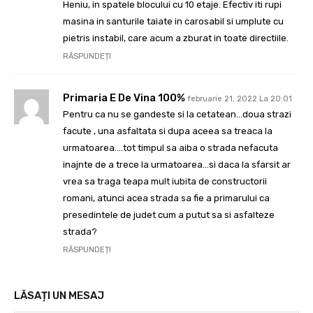
Heniu, in spatele blocului cu 10 etaje. Efectiv iti rupi
masina in santurile taiate in carosabil si umplute cu
pietris instabil, care acum a zburat in toate directiile.
RĂSPUNDEȚI
Primaria E De Vina 100%
februarie 21, 2022 La 20:01
Pentru ca nu se gandeste si la cetatean…doua strazi
facute , una asfaltata si dupa aceea sa treaca la
urmatoarea….tot timpul sa aiba o strada nefacuta
inajnte de a trece la urmatoarea…si daca la sfarsit ar
vrea sa traga teapa mult iubita de constructorii
romani, atunci acea strada sa fie a primarului ca
presedintele de judet cum a putut sa si asfalteze
strada?
RĂSPUNDEȚI
LĂSAȚI UN MESAJ