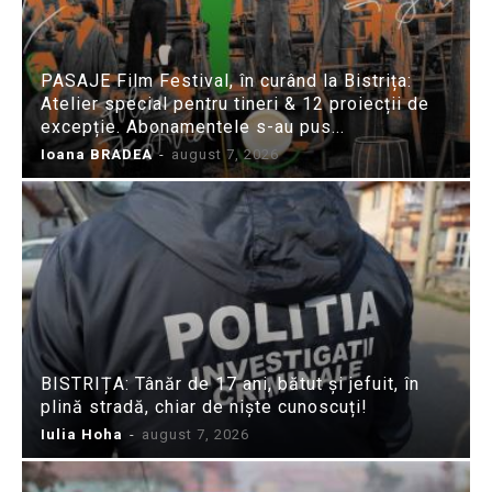
PASAJE Film Festival, în curând la Bistrița:
Atelier special pentru tineri & 12 proiecții de
excepție. Abonamentele s-au pus...
Ioana BRADEA
-
august 7, 2026
BISTRIȚA: Tânăr de 17 ani, bătut și jefuit, în
plină stradă, chiar de niște cunoscuți!
Iulia Hoha
-
august 7, 2026