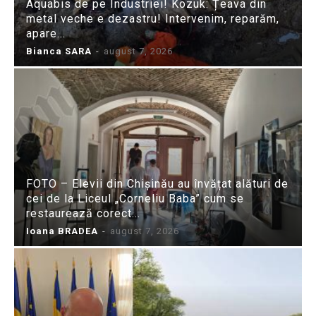
Aquabis de pe Industriei! Kozuk: Țeava din
metal veche e dezastru! Intervenim, reparăm,
apare...
Bianca SARA
-
august 7, 2026
FOTO – Elevii din Chișinău au învățat alături de
cei de la Liceul „Corneliu Baba” cum se
restaurează corect...
Ioana BRADEA
-
august 7, 2026