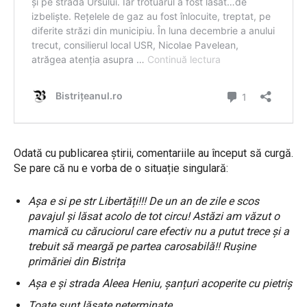
Odată cu publicarea știrii, comentariile au început să curgă.
Se pare că nu e vorba de o situație singulară:
Așa e si pe str Libertăți!!! De un an de zile e scos
pavajul și lăsat acolo de tot circu! Astăzi am văzut o
mamică cu căruciorul care efectiv nu a putut trece și a
trebuit să meargă pe partea carosabilă!! Rușine
primăriei din Bistrița
Așa e și strada Aleea Heniu, șanțuri acoperite cu pietriș
Toate sunt lăsate neterminate…