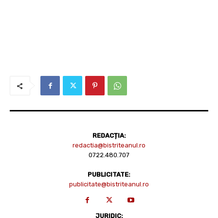
REDACȚIA:
redactia@bistriteanul.ro
0722.480.707
PUBLICITATE:
publicitate@bistriteanul.ro
JURIDIC: