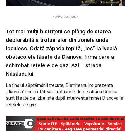
- Advertisement -
Tot mai mulți bistrițeni se plâng de starea
deplorabilă a trotuarelor din zonele unde
locuiesc. Odată zăpada topită, „ies” la iveală
obstacolele lăsate de Dianova, firma care a
schimbat rețelele de gaz. Azi – strada
Năsăudului.
La finalul săptămânii trecute, Bistrițeanul.ro prezenta
„durerea” unui cetățean. Trotuarele de pe strada Ursului
sunt lăsate de izbeliște după intervenția firmei Dianova la
rețelele de gaz.