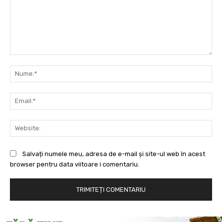
Comentariu:
Nu
Ema
Web
Salvați numele meu, adresa de e-mail și site-ul web în acest
browser pentru data viitoare i comentariu.