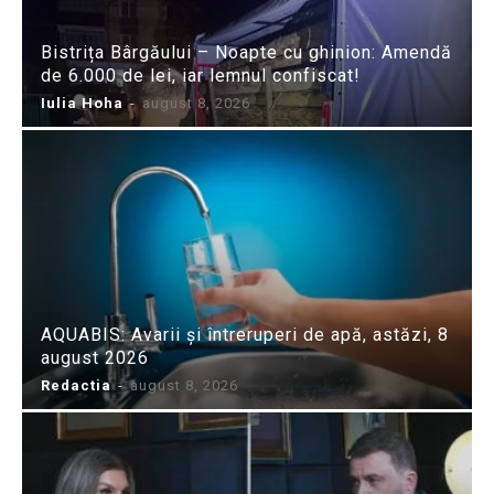
Bistrița Bârgăului – Noapte cu ghinion: Amendă
de 6.000 de lei, iar lemnul confiscat!
Iulia Hoha
-
august 8, 2026
AQUABIS: Avarii și întreruperi de apă, astăzi, 8
august 2026
Redactia
-
august 8, 2026