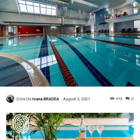
Scris De
Ioana BRADEA
915
0
August 3, 2021