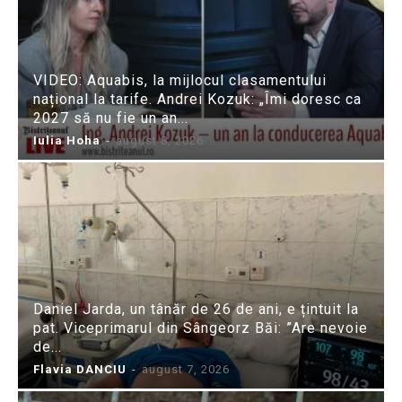
VIDEO: Aquabis, la mijlocul clasamentului
național la tarife. Andrei Kozuk: „Îmi doresc ca
2027 să nu fie un an...
Iulia Hoha
-
august 8, 2026
Daniel Jarda, un tânăr de 26 de ani, e țintuit la
pat. Viceprimarul din Sângeorz Băi: ”Are nevoie
de...
Flavia DANCIU
-
august 7, 2026