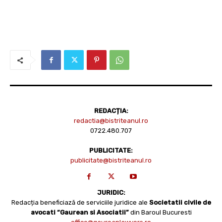
REDACȚIA:
redactia@bistriteanul.ro
0722.480.707
PUBLICITATE:
publicitate@bistriteanul.ro
JURIDIC:
Redacția beneficiază de serviciile juridice ale
Societatii civile de
avocati “Gaurean si Asociatii”
din Baroul Bucuresti