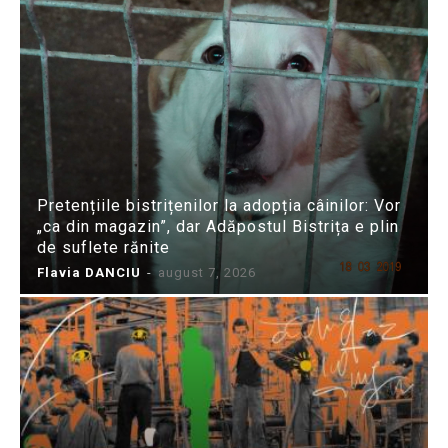
Pretențiile bistrițenilor la adopția câinilor: Vor
„ca din magazin”, dar Adăpostul Bistrița e plin
de suflete rănite
Flavia DANCIU
-
august 7, 2026