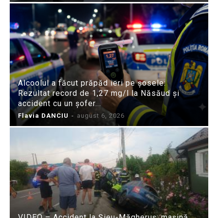
Alcoolul a făcut prăpăd ieri pe șosele:
Rezultat record de 1,27 mg/l la Năsăud și
accident cu un șofer...
Flavia DANCIU
-
august 6, 2026
VIDEO – Accident la Șieu-Măgheruș: mașină