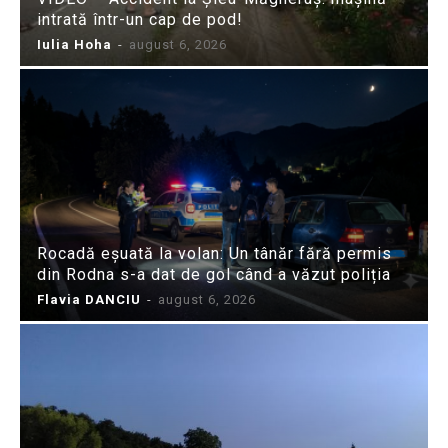
intrată într-un cap de pod!
Iulia Hoha
-
august 6, 2026
Rocadă eșuată la volan: Un tânăr fără permis
din Rodna s-a dat de gol când a văzut poliția
Flavia DANCIU
-
august 6, 2026