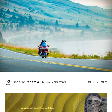
Scris De
Redactia
937
2
Ianuarie 30, 2023