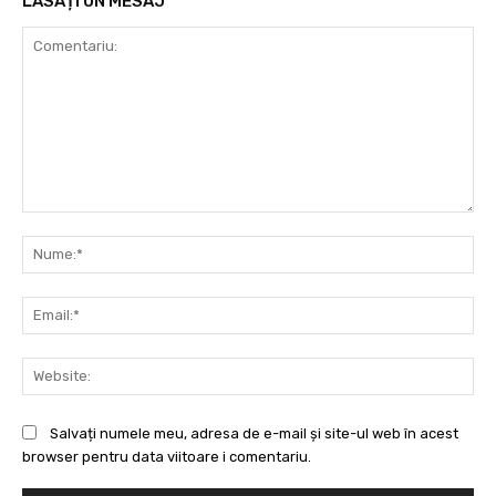
LĂSAȚI UN MESAJ
Comentariu:
Nu
Ema
Web
Salvați numele meu, adresa de e-mail și site-ul web în acest
browser pentru data viitoare i comentariu.