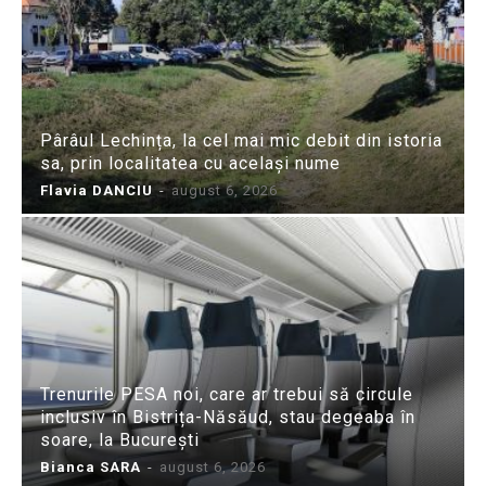
Pârâul Lechința, la cel mai mic debit din istoria
sa, prin localitatea cu același nume
Flavia DANCIU
-
august 6, 2026
Trenurile PESA noi, care ar trebui să circule
inclusiv în Bistrița-Năsăud, stau degeaba în
soare, la București
Bianca SARA
-
august 6, 2026