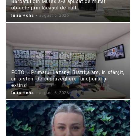
Bărbatul din Mureș s-a apucat de mutat
obiecte prin lăcașul de cult
Iulia Hoha
-
august 6, 2026
FOTO – Primarul Lazany: Bistrița are, în sfârșit,
un sistem de supraveghere funcțional și
extins!
Iulia Hoha
-
august 6, 2026