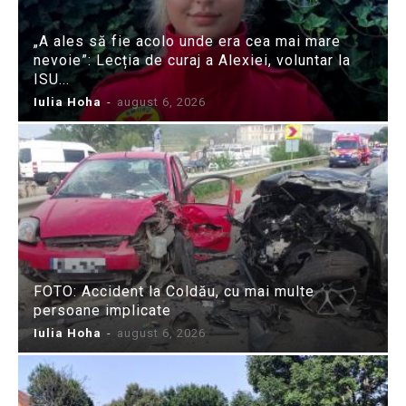
„A ales să fie acolo unde era cea mai mare
nevoie”: Lecția de curaj a Alexiei, voluntar la
ISU...
Iulia Hoha
-
august 6, 2026
FOTO: Accident la Coldău, cu mai multe
persoane implicate
Iulia Hoha
-
august 6, 2026