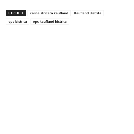
ETICHETE
carne stricata kaufland
Kaufland Bistrita
opc bistrita
opc kaufland bistrita