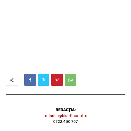
REDACȚIA:
redactia@bistriteanul.ro
0722.480.707