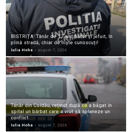
BISTRIȚA: Tânăr de 17 ani, bătut și jefuit, în
plină stradă, chiar de niște cunoscuți!
Iulia Hoha
-
august 7, 2026
Tânăr din Coldău, reținut după ce a băgat în
spital un bărbat care a vrut să aplaneze un
conflict
Iulia Hoha
-
august 7, 2026