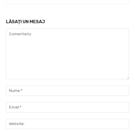
LĂSAȚI UN MESAJ
Comentariu:
Nu
Ema
Web