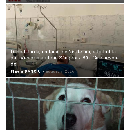
Daniel Jarda, un tânăr de 26 de ani, e țintuit la
pat. Viceprimarul din Sângeorz Băi: ”Are nevoie
de...
Flavia DANCIU
-
august 7, 2026