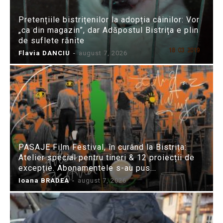
Pretențiile bistrițenilor la adopția câinilor: Vor
„ca din magazin”, dar Adăpostul Bistrița e plin
de suflete rănite
Flavia DANCIU
-
august 7, 2026
PASAJE Film Festival, în curând la Bistrița:
Atelier special pentru tineri & 12 proiecții de
excepție. Abonamentele s-au pus...
Ioana BRADEA
-
august 7, 2026