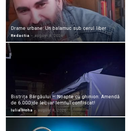
Drame urbane: Un balamuc sub cerul liber
Redactia
-
august 8, 2026
Bistrița Bârgăului – Noapte cu ghinion: Amendă
de 6.000 de lei, iar lemnul confiscat!
Iulia Hoha
-
august 8, 2026