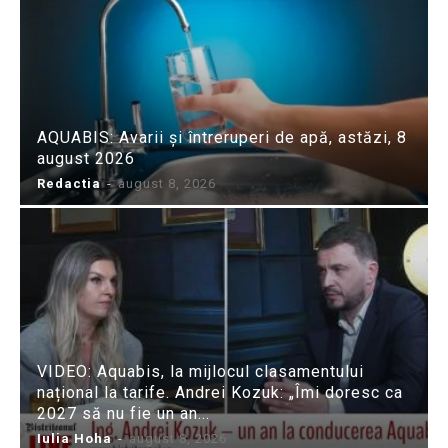
AQUABIS: Avarii și întreruperi de apă, astăzi, 8
august 2026
Redactia
-
august 8, 2026
VIDEO: Aquabis, la mijlocul clasamentului
național la tarife. Andrei Kozuk: „Îmi doresc ca
2027 să nu fie un an...
Iulia Hoha
-
august 8, 2026