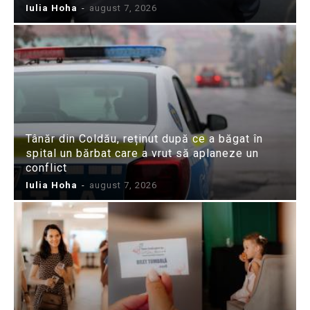
Iulia Hoha
-
august 7, 2026
Tânăr din Coldău, reținut după ce a băgat în
spital un bărbat care a vrut să aplaneze un
conflict
Iulia Hoha
-
august 7, 2026