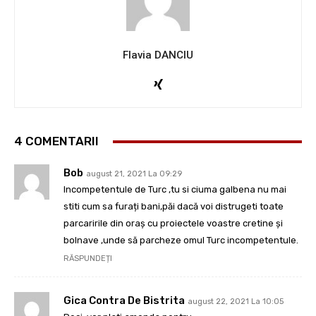
Flavia DANCIU
4 COMENTARII
Bob
august 21, 2021 La 09:29
Incompetentule de Turc ,tu si ciuma galbena nu mai
stiti cum sa furați bani,păi dacă voi distrugeti toate
parcaririle din oraș cu proiectele voastre cretine și
bolnave ,unde să parcheze omul Turc incompetentule.
RĂSPUNDEȚI
Gica Contra De Bistrita
august 22, 2021 La 10:05