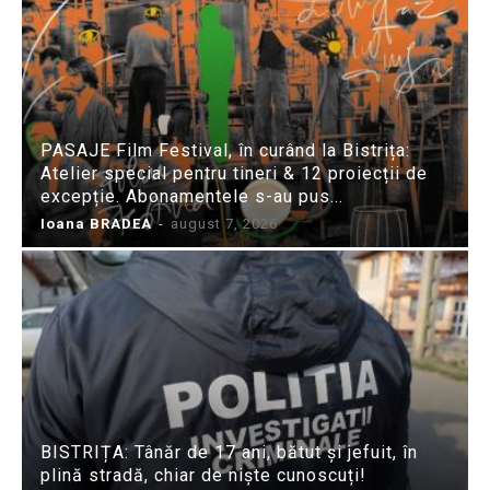
PASAJE Film Festival, în curând la Bistrița:
Atelier special pentru tineri & 12 proiecții de
excepție. Abonamentele s-au pus...
Ioana BRADEA
-
august 7, 2026
BISTRIȚA: Tânăr de 17 ani, bătut și jefuit, în
plină stradă, chiar de niște cunoscuți!