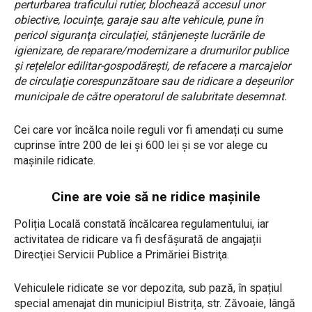
perturbarea traficului rutier, blochează accesul unor
obiective, locuinţe, garaje sau alte vehicule, pune în
pericol siguranţa circulaţiei, stânjeneşte lucrările de
igienizare, de reparare/modernizare a drumurilor publice
și rețelelor edilitar-gospodărești, de refacere a marcajelor
de circulaţie corespunzătoare sau de ridicare a deșeurilor
municipale de către operatorul de salubritate desemnat.
Cei care vor încălca noile reguli vor fi amendați cu sume
cuprinse între 200 de lei și 600 lei și se vor alege cu
mașinile ridicate.
Cine are voie să ne ridice mașinile
Poliția Locală constată încălcarea regulamentului, iar
activitatea de ridicare va fi desfășurată de angajații
Direcţiei Servicii Publice a Primăriei Bistriţa.
Vehiculele ridicate se vor depozita, sub pază, în spațiul
special amenajat din municipiul Bistrița, str. Zăvoaie, lângă