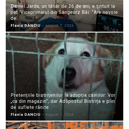
Daniel Jarda, un tânăr de 26 de ani, e țintuit la
pat. Viceprimarul din Sângeorz Băi: ”Are nevoie
de...
Flavia DANCIU
-
august 7, 2026
Pretențiile bistrițenilor la adopția câinilor: Vor
„ca din magazin”, dar Adăpostul Bistrița e plin
de suflete rănite
Flavia DANCIU
-
august 7, 2026