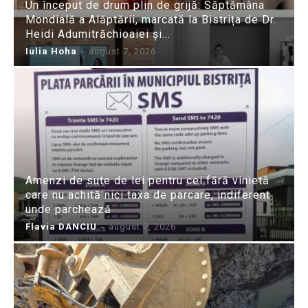
Un început de drum plin de grijă: Săptămâna
Mondială a Alăptării, marcată la Bistrița de Dr.
Heidi Adumitrăchioaiei și...
Iulia Hoha
-
august 7, 2026
Amenzi de sute de lei pentru cei fără vinietă
care nu achită nici taxa de parcare, indiferent
unde parchează
Flavia DANCIU
-
august 7, 2026