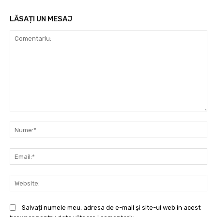
LĂSAȚI UN MESAJ
Comentariu:
Nu
Ema
Web
Salvați numele meu, adresa de e-mail și site-ul web în acest