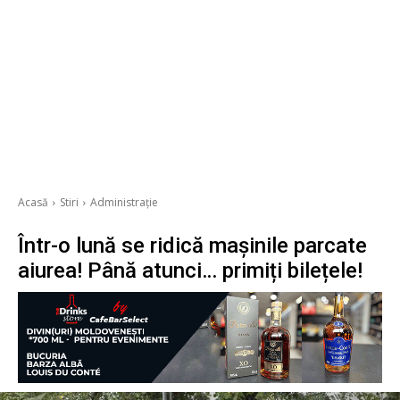
Acasă
Stiri
Administrație
Într-o lună se ridică mașinile parcate
aiurea! Până atunci… primiți bilețele!