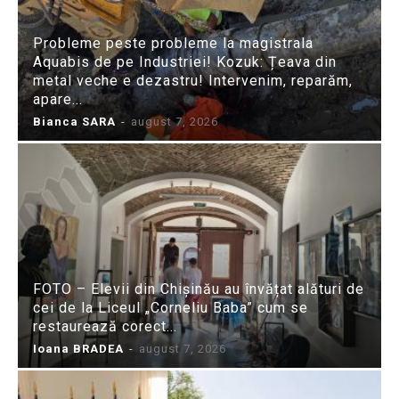
Probleme peste probleme la magistrala
Aquabis de pe Industriei! Kozuk: Țeava din
metal veche e dezastru! Intervenim, reparăm,
apare...
Bianca SARA
-
august 7, 2026
FOTO – Elevii din Chișinău au învățat alături de
cei de la Liceul „Corneliu Baba” cum se
restaurează corect...
Ioana BRADEA
-
august 7, 2026