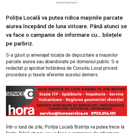
- Advertisement -
Poliția Locală va putea ridica mașinile parcate
aiurea începând de luna viitoare. Până atunci se
va face o campanie de informare cu… bilețele
pe parbriz.
S-a găsit și amenajat locația de depozitare a mașinilor
parcate aiurea sau abandonate pe domeniul public. S-a
redactat și aprobat hotărârea de Consiliu Local privind
procedura și taxele aferente acestui demers.
Într-o lună de zile, Poliția Locală Bistrița va putea trece la