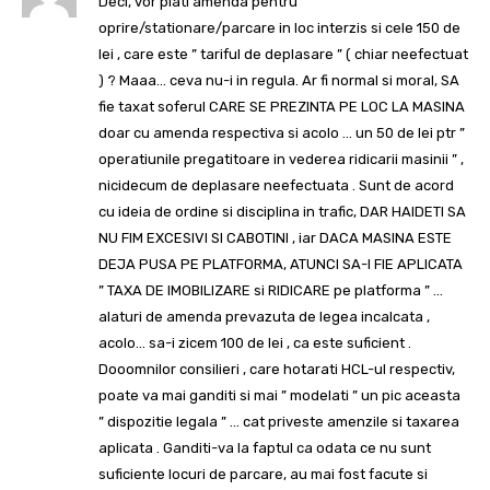
Deci, vor plati amenda pentru
oprire/stationare/parcare in loc interzis si cele 150 de
lei , care este ” tariful de deplasare ” ( chiar neefectuat
) ? Maaa… ceva nu-i in regula. Ar fi normal si moral, SA
fie taxat soferul CARE SE PREZINTA PE LOC LA MASINA
doar cu amenda respectiva si acolo … un 50 de lei ptr ”
operatiunile pregatitoare in vederea ridicarii masinii ” ,
nicidecum de deplasare neefectuata . Sunt de acord
cu ideia de ordine si disciplina in trafic, DAR HAIDETI SA
NU FIM EXCESIVI SI CABOTINI , iar DACA MASINA ESTE
DEJA PUSA PE PLATFORMA, ATUNCI SA-I FIE APLICATA
” TAXA DE IMOBILIZARE si RIDICARE pe platforma ” …
alaturi de amenda prevazuta de legea incalcata ,
acolo… sa-i zicem 100 de lei , ca este suficient .
Dooomnilor consilieri , care hotarati HCL-ul respectiv,
poate va mai ganditi si mai ” modelati ” un pic aceasta
” dispozitie legala ” … cat priveste amenzile si taxarea
aplicata . Ganditi-va la faptul ca odata ce nu sunt
suficiente locuri de parcare, au mai fost facute si