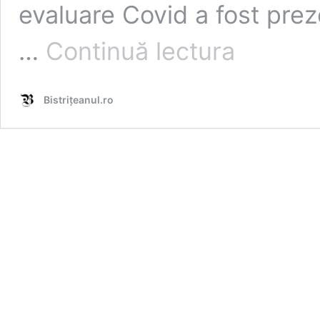
evaluare Covid a fost preze
Mâine
…
Continuă lectura
va
fi
funcțional
Bistrițeanul.ro
centrul
de
evaluare
Covid-
19
din
Bistrița.
Cine
ajunge
acolo: