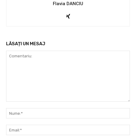
Flavia DANCIU
LĂSAȚI UN MESAJ
Comentariu:
Nu
Ema