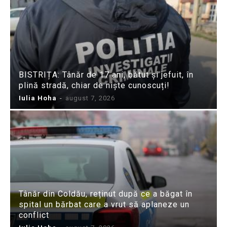
BISTRIȚA: Tânăr de 17 ani, bătut și jefuit, în
plină stradă, chiar de niște cunoscuți!
Iulia Hoha
-
august 7, 2026
Tânăr din Coldău, reținut după ce a băgat în
spital un bărbat care a vrut să aplaneze un
conflict