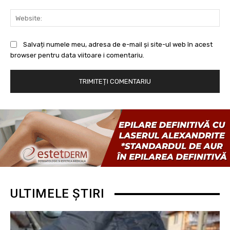
Web
Salvați numele meu, adresa de e-mail și site-ul web în acest
browser pentru data viitoare i comentariu.
ULTIMELE ȘTIRI