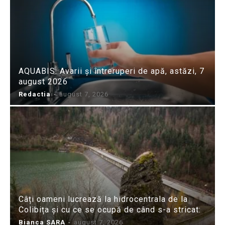
AQUABIS: Avarii și întreruperi de apă, astăzi, 7
august 2026
Redactia
-
august 7, 2026
Câți oameni lucrează la hidrocentrala de la
Colibița și cu ce se ocupă de când s-a stricat:
Bianca SARA
-
august 7, 2026