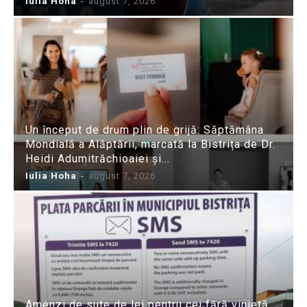
Iulia Hoha
-
august 7, 2026
Un început de drum plin de grijă: Săptămâna
Mondială a Alăptării, marcată la Bistrița de Dr.
Heidi Adumitrăchioaiei și...
Iulia Hoha
-
august 7, 2026
Amenzi de sute de lei pentru cei fără vinietă