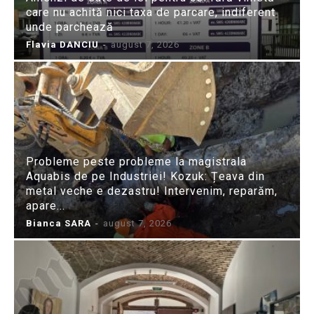
care nu achită nici taxa de parcare, indiferent
unde parchează
Flavia DANCIU
-
august 7, 2026
Probleme peste probleme la magistrala
Aquabis de pe Industriei! Kozuk: Țeava din
metal veche e dezastru! Intervenim, reparăm,
apare...
Bianca SARA
-
august 7, 2026