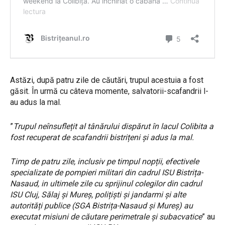
Astăzi, după patru zile de căutări, trupul acestuia a fost
găsit. În urmă cu câteva momente, salvatorii-scafandrii l-
au adus la mal.
”
Trupul neînsuflețit al tânărului dispărut în lacul Colibita a
fost recuperat de scafandrii bistrițeni și adus la mal.
Timp de patru zile, inclusiv pe timpul nopții, efectivele
specializate de pompieri militari din cadrul ISU Bistrița-
Nasaud, in ultimele zile cu sprijinul colegilor din cadrul
ISU Cluj, Sălaj și Mureș, polițiști și jandarmi și alte
autorități publice (SGA Bistrița-Nasaud și Mureș) au
executat misiuni de căutare perimetrale și subacvatice
” au