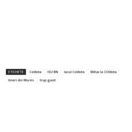
ETICHETE
Colibita
ISU BN
lacul Colibita
Mihai la COlibita
tineri din Mures
trup gasit