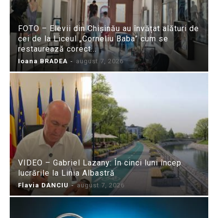
FOTO – Elevii din Chișinău au învățat alături de
cei de la Liceul „Corneliu Baba” cum se
restaurează corect...
Ioana BRADEA
-
august 7, 2026
VIDEO – Gabriel Lazany: În cinci luni încep
lucrările la Linia Albastră
Flavia DANCIU
-
august 7, 2026