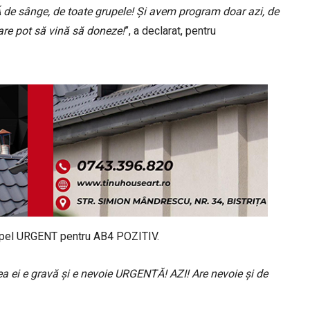
 sânge, de toate grupele! Și avem program doar azi, de
care pot să vină să doneze!
”, a declarat, pentru
 apel URGENT pentru AB4 POZITIV.
ea ei e gravă și e nevoie URGENTĂ! AZI! Are nevoie și de