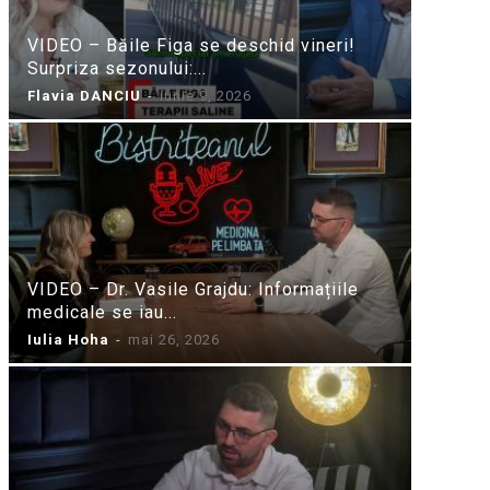
VIDEO – Băile Figa se deschid vineri!
Surpriza sezonului:...
Flavia DANCIU
-
iunie 9, 2026
VIDEO – Dr. Vasile Grajdu: Informațiile
medicale se iau...
Iulia Hoha
-
mai 26, 2026