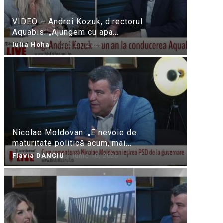
VIDEO – Andrei Kozuk, directorul
Aquabis: „Ajungem cu apa...
Iulia Hoha
-
iulie 21, 2026
Nicolae Moldovan: „E nevoie de
maturitate politică acum, mai...
Flavia DANCIU
-
iunie 10, 2026