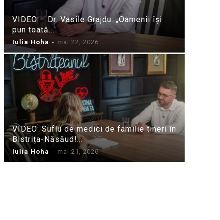
VIDEO – Dr. Vasile Grajdu: „Oamenii își
pun toată...
Iulia Hoha
-
mai 22, 2026
VIDEO: Suflu de medici de familie tineri în
Bistrița-Năsăud!...
Iulia Hoha
-
mai 21, 2026