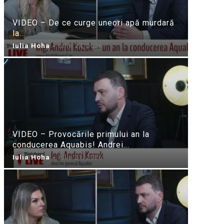
VIDEO – De ce curge uneori apă murdară
la...
Iulia Hoha
-
iulie 24, 2026
VIDEO – Provocările primului an la
conducerea Aquabis! Andrei...
Iulia Hoha
-
iulie 21, 2026