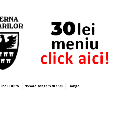
ine Bistrita
donare sangem fii erou
sange