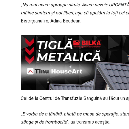
„
Nu mai avem aproape nimic. Avem nevoie URGENTĂ de
mâine suntem și noi liberi, așa că apelăm la toți cei 
Bistrițeanul.ro, Adina Beudean.
Cei de la Centrul de Transfuzie Sanguină au făcut un
„
E vorba de o tânără, aflată pe masa de operație, star
sânge și de trombocite
”, au transmis aceștia.