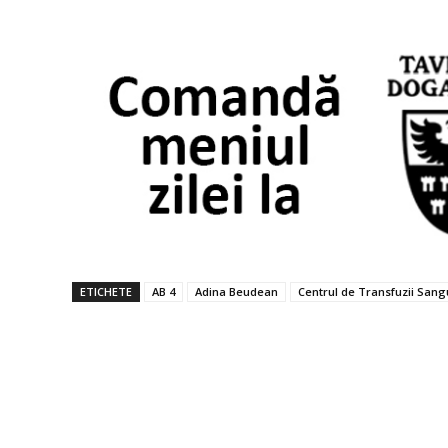
ETICHETE
AB 4
Adina Beudean
Centrul de Transfuzii Sangu