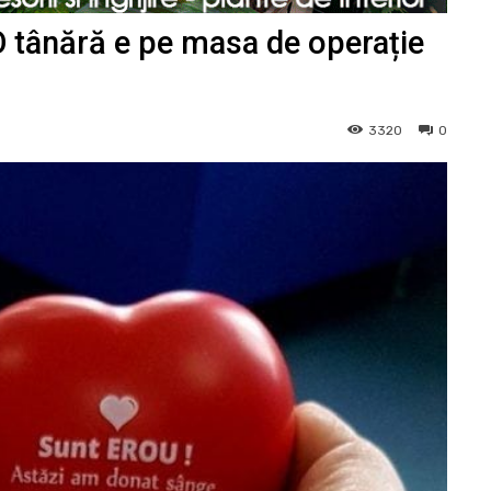
tânără e pe masa de operație
3320
0