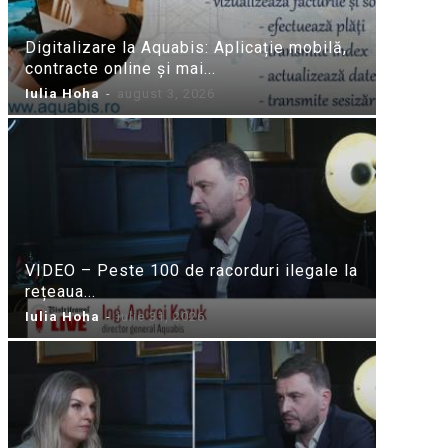
Digitalizare la Aquabis: Aplicație mobilă,
contracte online și mai...
Iulia Hoha
-
august 3, 2026
VIDEO – Peste 100 de racorduri ilegale la
rețeaua...
Iulia Hoha
-
iulie 31, 2026