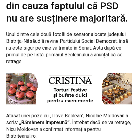
din cauza faptului că PSD
nu are susținere majoritară.
Unul dintre cele două fotolii de senator alocate județului
Bistrița-Năsăud îi revine Partidului Social Democrat, însă
nu este sigur pe cine va trimite în Senat. Asta după ce
primul de pe listă, primarul Becleanului a anunțat că se
retrage.
Atasat unei poze cu „I love Beclean”, Nicolae Moldovan a
scris:
„Rămânem împreună”.
Întrebat dacă se va retrage,
Nicu Moldovan a confirmat informația pentru
Bistrițeanul.ro.