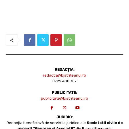
REDACȚIA:
redactia@bistriteanul.ro
0722.480.707
PUBLICITATE:
publicitate@bistriteanul.ro
JURIDIC:
Redacția beneficiază de serviciile juridice ale
Societatii civile de
avocati “Gaurean si Asociatii”
din Baroul Bucuresti