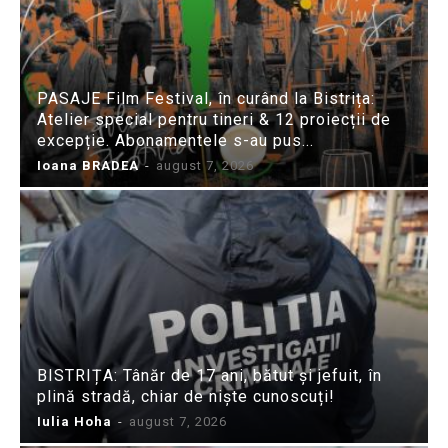
PASAJE Film Festival, în curând la Bistrița:
Atelier special pentru tineri & 12 proiecții de
excepție. Abonamentele s-au pus...
Ioana BRADEA
-
august 7, 2026
BISTRIȚA: Tânăr de 17 ani, bătut și jefuit, în
plină stradă, chiar de niște cunoscuți!
Iulia Hoha
-
august 7, 2026