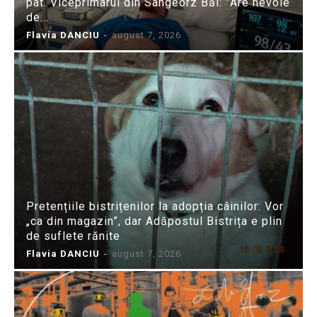
pat. Viceprimarul din Sângeorz Băi: ”Are nevoie
de...
Flavia DANCIU
-
august 7, 2026
Pretențiile bistrițenilor la adopția câinilor: Vor
„ca din magazin”, dar Adăpostul Bistrița e plin
de suflete rănite
Flavia DANCIU
-
august 7, 2026