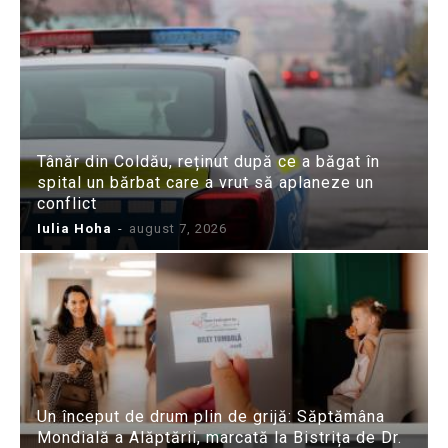
Tânăr din Coldău, reținut după ce a băgat în
spital un bărbat care a vrut să aplaneze un
conflict
Iulia Hoha
-
august 7, 2026
Un început de drum plin de grijă: Săptămâna
Mondială a Alăptării, marcată la Bistrița de Dr.