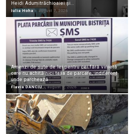
Heidi Adumitrăchioaiei și...
Iulia Hoha
-
august 7, 2026
Amenzi de sute de lei pentru cei fără vinietă
care nu achită nici taxa de parcare, indiferent
unde parchează
Flavia DANCIU
-
august 7, 2026