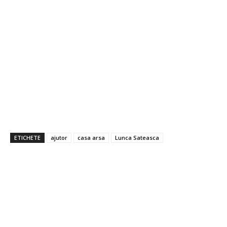
ETICHETE
ajutor
casa arsa
Lunca Sateasca