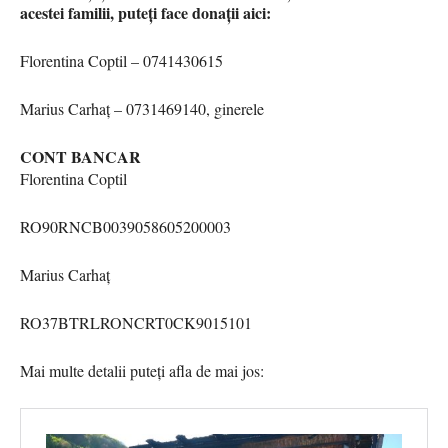
acestei familii, puteți face donații aici:
Florentina Coptil – 0741430615
Marius Carhaț – 0731469140, ginerele
CONT BANCAR
Florentina Coptil
RO90RNCB0039058605200003
Marius Carhaț
RO37BTRLRONCRT0CK9015101
Mai multe detalii puteți afla de mai jos: