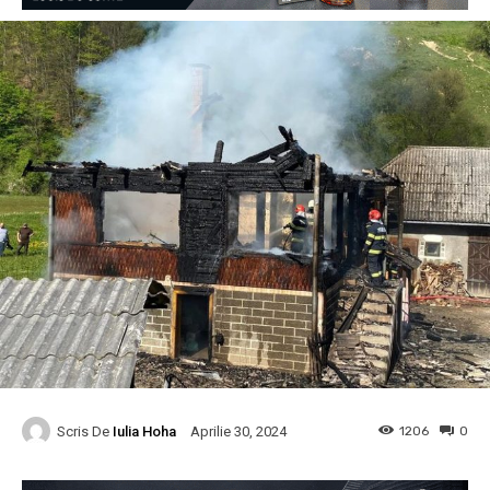
Scris De
Iulia Hoha
1206
0
Aprilie 30, 2024