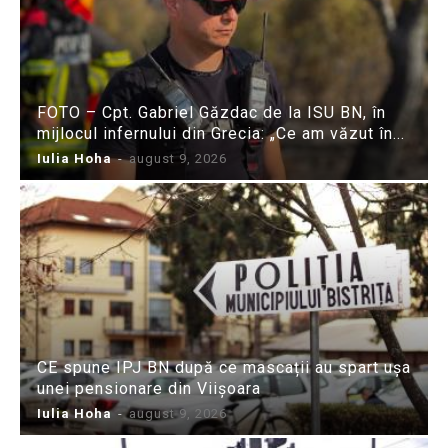
FOTO – Cpt. Gabriel Găzdac de la ISU BN, în
mijlocul infernului din Grecia: „Ce am văzut în...
Iulia Hoha
-
august 9, 2026
CE spune IPJ BN după ce mascații au spart ușa
unei pensionare din Viișoara
Iulia Hoha
-
august 9, 2026