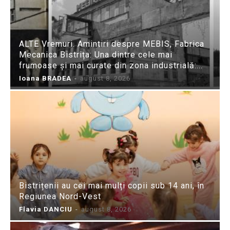
ALTE Vremuri. Amintiri despre MEBIS, Fabrica
Mecanica Bistrița: Una dintre cele mai
frumoase și mai curate din zona industrială:...
Ioana BRADEA
-
august 8, 2026
Bistrițenii au cei mai mulți copii sub 14 ani, în
Regiunea Nord-Vest
Flavia DANCIU
-
august 8, 2026