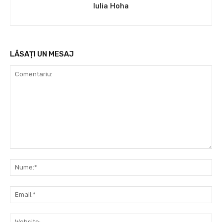
Iulia Hoha
LĂSAȚI UN MESAJ
Comentariu:
Nu
Ema
Web