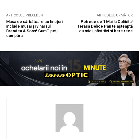
ARTICOLUL PRECEDENT
ARTICOLUL URMĂTOR
Masa de sărbătoare cu finețuri
Petrece de 1 Mai la Colibița!
include musai și vinarsul
Terasa Delice Pan te așteaptă
Brendea & Sons! Cum îl poți
cu mici, păstrăvi și bere rece
cumpăra: