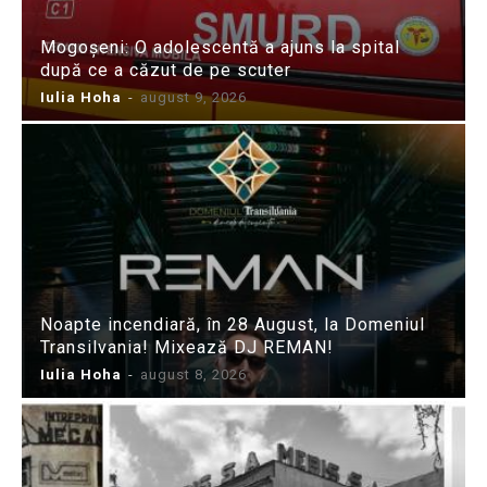
Mogoșeni: O adolescentă a ajuns la spital
după ce a căzut de pe scuter
Iulia Hoha
-
august 9, 2026
Noapte incendiară, în 28 August, la Domeniul
Transilvania! Mixează DJ REMAN!
Iulia Hoha
-
august 8, 2026