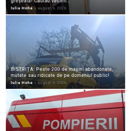
greșeală! Căutau vecinii…
Iulia Hoha
-
august 9, 2026
BISTRIȚA: Peste 200 de mașini abandonate,
mutate sau ridicate de pe domeniul public!
Iulia Hoha
-
august 9, 2026