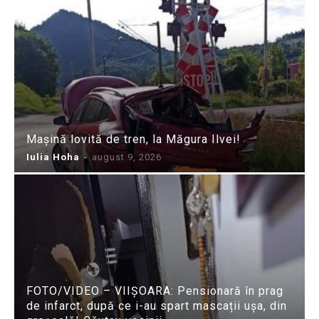
Mașină lovită de tren, la Măgura Ilvei!
Iulia Hoha
-
august 9, 2026
FOTO/VIDEO – VIIȘOARA: Pensionară în prag
de infarct, după ce i-au spart mascații ușa, din