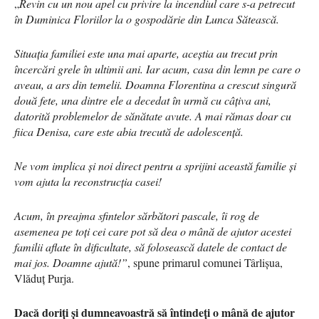
„
Revin cu un nou apel cu privire la incendiul care s-a petrecut
în Duminica Floriilor la o gospodărie din Lunca Sătească.
Situația familiei este una mai aparte, aceștia au trecut prin
încercări grele în ultimii ani. Iar acum, casa din lemn pe care o
aveau, a ars din temelii. Doamna Florentina a crescut singură
două fete, una dintre ele a decedat în urmă cu câțiva ani,
datorită problemelor de sănătate avute. A mai rămas doar cu
fiica Denisa, care este abia trecută de adolescență.
Ne vom implica și noi direct pentru a sprijini această familie și
vom ajuta la reconstrucția casei!
Acum, în preajma sfintelor sărbători pascale, îi rog de
asemenea pe toți cei care pot să dea o mână de ajutor acestei
familii aflate în dificultate, să folosească datele de contact de
mai jos. Doamne ajută!”
, spune primarul comunei Târlișua,
Vlăduț Purja.
Dacă doriți și dumneavoastră să întindeți o mână de ajutor